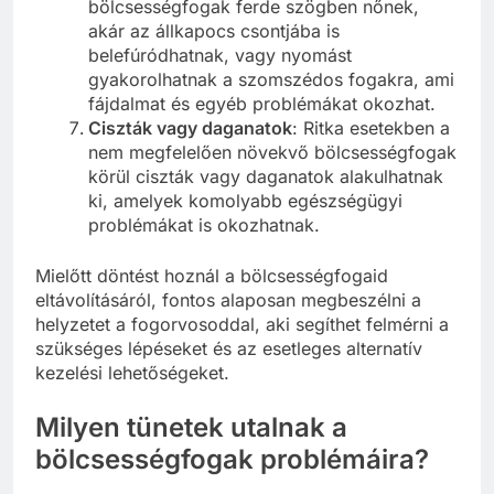
bölcsességfogak ferde szögben nőnek,
akár az állkapocs csontjába is
belefúródhatnak, vagy nyomást
gyakorolhatnak a szomszédos fogakra, ami
fájdalmat és egyéb problémákat okozhat.
Ciszták vagy daganatok
: Ritka esetekben a
nem megfelelően növekvő bölcsességfogak
körül ciszták vagy daganatok alakulhatnak
ki, amelyek komolyabb egészségügyi
problémákat is okozhatnak.
Mielőtt döntést hoznál a bölcsességfogaid
eltávolításáról, fontos alaposan megbeszélni a
helyzetet a fogorvosoddal, aki segíthet felmérni a
szükséges lépéseket és az esetleges alternatív
kezelési lehetőségeket.
Milyen tünetek utalnak a
bölcsességfogak problémáira?