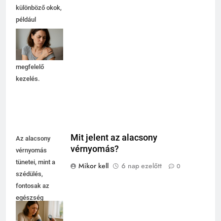
különböző okok,
például
túlterhelés vagy
sérülés okozhat.
Fontos a
megfelelő
kezelés.
Mit jelent az alacsony
Az alacsony
vérnyomás?
vérnyomás
tünetei, mint a
Mikor kell
6 nap ezelőtt
0
szédülés,
fontosak az
egészség
megőrzésében,