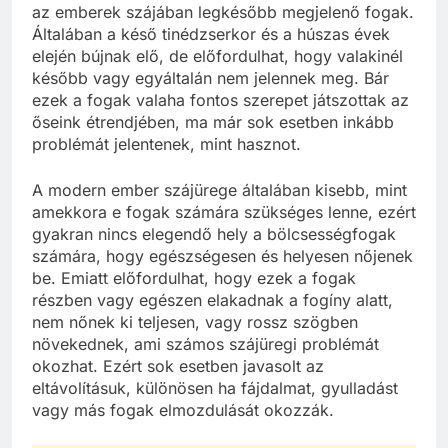
az emberek szájában legkésőbb megjelenő fogak.
Általában a késő tinédzserkor és a húszas évek
elején bújnak elő, de előfordulhat, hogy valakinél
később vagy egyáltalán nem jelennek meg. Bár
ezek a fogak valaha fontos szerepet játszottak az
őseink étrendjében, ma már sok esetben inkább
problémát jelentenek, mint hasznot.
A modern ember szájürege általában kisebb, mint
amekkora e fogak számára szükséges lenne, ezért
gyakran nincs elegendő hely a bölcsességfogak
számára, hogy egészségesen és helyesen nőjenek
be. Emiatt előfordulhat, hogy ezek a fogak
részben vagy egészen elakadnak a fogíny alatt,
nem nőnek ki teljesen, vagy rossz szögben
növekednek, ami számos szájüregi problémát
okozhat. Ezért sok esetben javasolt az
eltávolításuk, különösen ha fájdalmat, gyulladást
vagy más fogak elmozdulását okozzák.