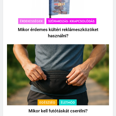
ÉRDEKESSÉGEK
SZÓRAKOZÁS- KIKAPCSOLÓDÁS
Mikor érdemes kültéri reklámeszközöket
használni?
EGÉSZSÉG
ÉLETMÓD
Mikor kell futótáskát cserélni?