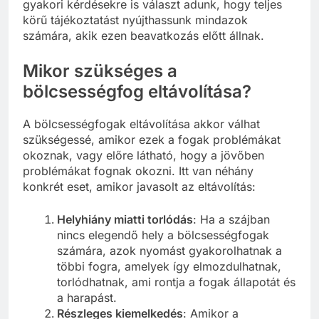
gyakori kérdésekre is választ adunk, hogy teljes
körű tájékoztatást nyújthassunk mindazok
számára, akik ezen beavatkozás előtt állnak.
Mikor szükséges a
bölcsességfog eltávolítása?
A bölcsességfogak eltávolítása akkor válhat
szükségessé, amikor ezek a fogak problémákat
okoznak, vagy előre látható, hogy a jövőben
problémákat fognak okozni. Itt van néhány
konkrét eset, amikor javasolt az eltávolítás:
Helyhiány miatti torlódás
: Ha a szájban
nincs elegendő hely a bölcsességfogak
számára, azok nyomást gyakorolhatnak a
többi fogra, amelyek így elmozdulhatnak,
torlódhatnak, ami rontja a fogak állapotát és
a harapást.
Részleges kiemelkedés
: Amikor a