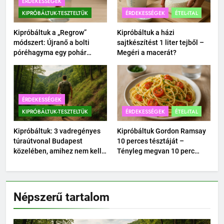
ÉRDEKESSÉGEK
KIPRÓBÁLTUK-TESZTELTÜK
ÉRDEKESSÉGEK
ÉTEL-ITAL
Kipróbáltuk a „Regrow”
Kipróbáltuk a házi
módszert: Újranő a bolti
sajtkészítést 1 liter tejből –
póréhagyma egy pohár
Megéri a macerát?
vízben?
ÉRDEKESSÉGEK
KIPRÓBÁLTUK-TESZTELTÜK
ÉRDEKESSÉGEK
ÉTEL-ITAL
Kipróbáltuk: 3 vadregényes
Kipróbáltuk Gordon Ramsay
túraútvonal Budapest
10 perces tésztáját –
közelében, amihez nem kell
Tényleg megvan 10 perc
autó.
alatt?
Népszerű tartalom