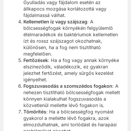
Gyulladás vagy fájdalom esetén az
állkapocs mozgása korlátozottá vagy
fájdalmassá válhat.
Kellemetlen íz vagy szájszag
: A
bölcsességfogak környékén felgyülemlő
ételmaradékok és baktériumok kellemetlen
ízt és rossz szájszagot okozhatnak,
különösen, ha a fog nem tisztítható
megfelelően.
Fertőzések
: Ha a fog vagy annak környéke
elszíneződik, váladékozik, ez gyakran
jelezhet fertőzést, amely sürgős kezelést
igényelhet.
Fogszuvasodás a szomszédos fogakon
: A
nehezen tisztítható bölcsességfogak mellett
könnyen kialakulhat fogszuvasodás a
közvetlenül mellette lévő fogakon is.
Tömörítés
: Ha a bölcsességfog nyomást
gyakorol a mellette lévő fogakra, azok
elmozdulhatnak, ami torlódást és harapási
problémákat okozhat.