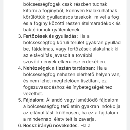
bölcsességfogak csak részben tudnak
kitörni a fogínyből, könnyen kialakulhatnak
körülöttük gyulladásos tasakok, mivel a fog
és a fogíny közötti részen ételmaradékok és
baktériumok gyülemlenek.
Fertőzések és gyulladás
: Ha a
bölcsességfog körüli terület gyakran gyullad
be, fájdalmas, vagy fertőzések alakulnak ki,
az eltávolítás javasolt a további
szövődmények elkerülése érdekében.
Nehézségek a tisztán tartásban
: Ha a
bölcsességfog nehezen elérhető helyen van,
és nem lehet megfelelően tisztítani, ez
fogszuvasodáshoz és ínybetegségekhez
vezethet.
Fájdalom
: Állandó vagy ismétlődő fájdalom
a bölcsességfog területén gyakran indokolja
az eltávolítást, különösen, ha ez a fájdalom
a mindennapi életvitelt is zavarja.
Rossz irányú növekedés
: Ha a