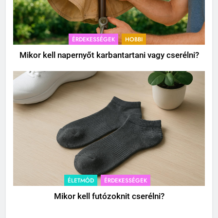
ÉRDEKESSÉGEK
HOBBI
Mikor kell napernyőt karbantartani vagy cserélni?
ÉLETMÓD
ÉRDEKESSÉGEK
Mikor kell futózoknit cserélni?