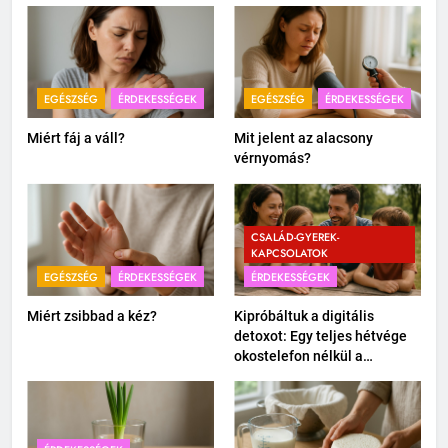
EGÉSZSÉG
ÉRDEKESSÉGEK
EGÉSZSÉG
ÉRDEKESSÉGEK
Miért fáj a váll?
Mit jelent az alacsony
vérnyomás?
CSALÁD-GYEREK-
KAPCSOLATOK
EGÉSZSÉG
ÉRDEKESSÉGEK
ÉRDEKESSÉGEK
Miért zsibbad a kéz?
Kipróbáltuk a digitális
detoxot: Egy teljes hétvége
okostelefon nélkül a
családdal.