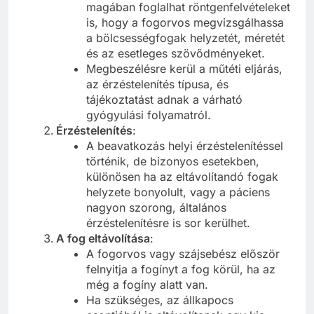
magában foglalhat röntgenfelvételeket
is, hogy a fogorvos megvizsgálhassa
a bölcsességfogak helyzetét, méretét
és az esetleges szövődményeket.
Megbeszélésre kerül a műtéti eljárás,
az érzéstelenítés típusa, és
tájékoztatást adnak a várható
gyógyulási folyamatról.
Érzéstelenítés
:
A beavatkozás helyi érzéstelenítéssel
történik, de bizonyos esetekben,
különösen ha az eltávolítandó fogak
helyzete bonyolult, vagy a páciens
nagyon szorong, általános
érzéstelenítésre is sor kerülhet.
A fog eltávolítása
:
A fogorvos vagy szájsebész először
felnyitja a fogínyt a fog körül, ha az
még a fogíny alatt van.
Ha szükséges, az állkapocs