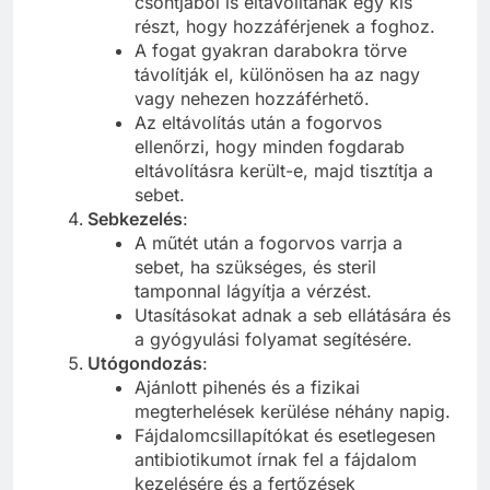
csontjából is eltávolítanak egy kis
részt, hogy hozzáférjenek a foghoz.
A fogat gyakran darabokra törve
távolítják el, különösen ha az nagy
vagy nehezen hozzáférhető.
Az eltávolítás után a fogorvos
ellenőrzi, hogy minden fogdarab
eltávolításra került-e, majd tisztítja a
sebet.
Sebkezelés
:
A műtét után a fogorvos varrja a
sebet, ha szükséges, és steril
tamponnal lágyítja a vérzést.
Utasításokat adnak a seb ellátására és
a gyógyulási folyamat segítésére.
Utógondozás
:
Ajánlott pihenés és a fizikai
megterhelések kerülése néhány napig.
Fájdalomcsillapítókat és esetlegesen
antibiotikumot írnak fel a fájdalom
kezelésére és a fertőzések