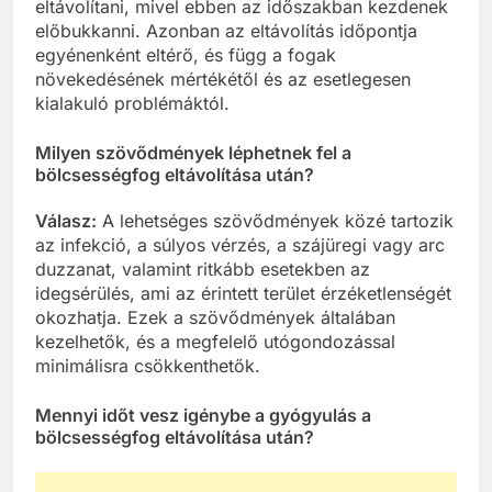
eltávolítani, mivel ebben az időszakban kezdenek
előbukkanni. Azonban az eltávolítás időpontja
egyénenként eltérő, és függ a fogak
növekedésének mértékétől és az esetlegesen
kialakuló problémáktól.
Milyen szövődmények léphetnek fel a
bölcsességfog eltávolítása után?
Válasz:
A lehetséges szövődmények közé tartozik
az infekció, a súlyos vérzés, a szájüregi vagy arc
duzzanat, valamint ritkább esetekben az
idegsérülés, ami az érintett terület érzéketlenségét
okozhatja. Ezek a szövődmények általában
kezelhetők, és a megfelelő utógondozással
minimálisra csökkenthetők.
Mennyi időt vesz igénybe a gyógyulás a
bölcsességfog eltávolítása után?