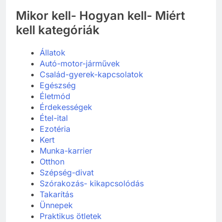
Mikor kell- Hogyan kell- Miért
kell kategóriák
Állatok
Autó-motor-járművek
Család-gyerek-kapcsolatok
Egészség
Életmód
Érdekességek
Étel-ital
Ezotéria
Kert
Munka-karrier
Otthon
Szépség-divat
Szórakozás- kikapcsolódás
Takarítás
Ünnepek
Praktikus ötletek