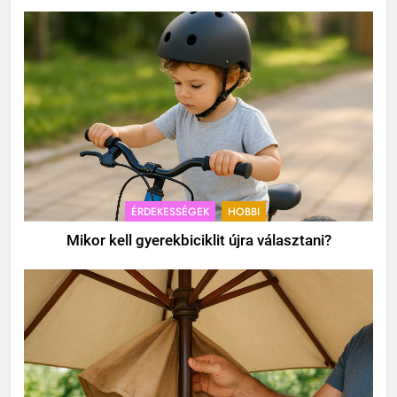
ÉRDEKESSÉGEK
HOBBI
Mikor kell gyerekbiciklit újra választani?