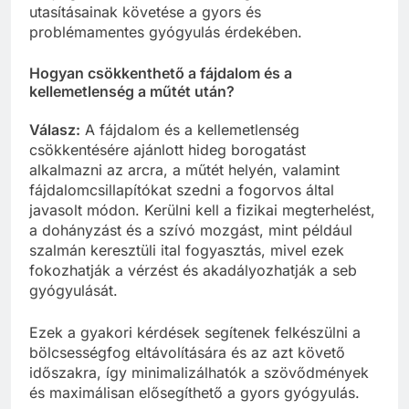
utasításainak követése a gyors és
problémamentes gyógyulás érdekében.
Hogyan csökkenthető a fájdalom és a
kellemetlenség a műtét után?
Válasz:
A fájdalom és a kellemetlenség
csökkentésére ajánlott hideg borogatást
alkalmazni az arcra, a műtét helyén, valamint
fájdalomcsillapítókat szedni a fogorvos által
javasolt módon. Kerülni kell a fizikai megterhelést,
a dohányzást és a szívó mozgást, mint például
szalmán keresztüli ital fogyasztás, mivel ezek
fokozhatják a vérzést és akadályozhatják a seb
gyógyulását.
Ezek a gyakori kérdések segítenek felkészülni a
bölcsességfog eltávolítására és az azt követő
időszakra, így minimalizálhatók a szövődmények
és maximálisan elősegíthető a gyors gyógyulás.