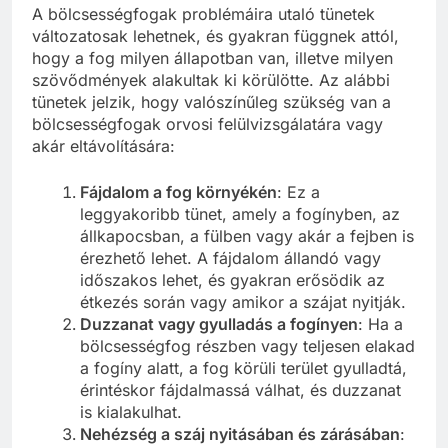
A bölcsességfogak problémáira utaló tünetek
változatosak lehetnek, és gyakran függnek attól,
hogy a fog milyen állapotban van, illetve milyen
szövődmények alakultak ki körülötte. Az alábbi
tünetek jelzik, hogy valószínűleg szükség van a
bölcsességfogak orvosi felülvizsgálatára vagy
akár eltávolítására:
Fájdalom a fog környékén
: Ez a
leggyakoribb tünet, amely a fogínyben, az
állkapocsban, a fülben vagy akár a fejben is
érezhető lehet. A fájdalom állandó vagy
időszakos lehet, és gyakran erősödik az
étkezés során vagy amikor a szájat nyitják.
Duzzanat vagy gyulladás a fogínyen
: Ha a
bölcsességfog részben vagy teljesen elakad
a fogíny alatt, a fog körüli terület gyulladtá,
érintéskor fájdalmassá válhat, és duzzanat
is kialakulhat.
Nehézség a száj nyitásában és zárásában
: