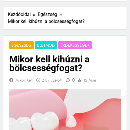
Kezdőoldal
Egészség
Mikor kell kihúzni a bölcsességfogat?
EGÉSZSÉG
ÉLETMÓD
ÉRDEKESSÉGEK
Mikor kell kihúzni a
bölcsességfogat?
0
Mikor Kell
2 Év Ezelőtt
12 Mins