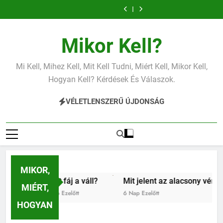
Mit jelent az
Mit jelent a
Ugrás
alacsony
magas
Mit jelent az
Miért fáj a váll?
vérnyomás?
vérnyomás?
a
alacsony vas?
Mit jelent az
Mit jelent a
alacsony
magas
Mit jelent az
Miért fáj a váll?
tartalomra
vérnyomás?
vérnyomás?
alacsony vas?
Mit jelent az
Mikor Kell?
alacsony
vérnyomás?
Mi Kell, Mihez Kell, Mit Kell Tudni, Miért Kell, Mikor Kell,
Hogyan Kell? Kérdések És Válaszok.
VÉLETLENSZERŰ ÚJDONSÁG
MIKOR,
Miért fáj a váll?
Mit jelent az alacsony vérnyomás?
MIÉRT,
4 Nap Ezelőtt
6 Nap Ezelőtt
HOGYAN