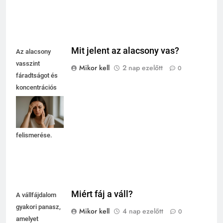
Mit jelent az alacsony vas?
Az alacsony
vasszint
Mikor kell
2 nap ezelőtt
0
fáradtságot és
koncentrációs
nehézségeket
okozhat, ezért
fontos a tünetek
felismerése.
Miért fáj a váll?
A vállfájdalom
gyakori panasz,
Mikor kell
4 nap ezelőtt
0
amelyet