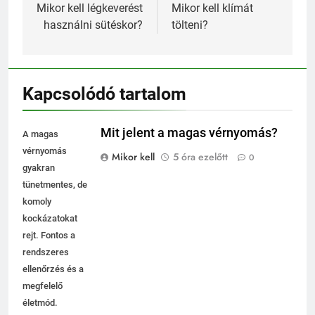
navigáció
Mikor kell légkeverést
Mikor kell klímát
használni sütéskor?
tölteni?
Kapcsolódó tartalom
Mit jelent a magas vérnyomás?
A magas
vérnyomás
Mikor kell
5 óra ezelőtt
0
gyakran
tünetmentes, de
komoly
kockázatokat
rejt. Fontos a
rendszeres
ellenőrzés és a
megfelelő
életmód.