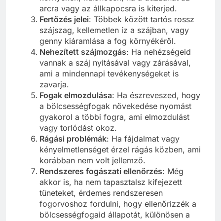
arcra vagy az állkapocsra is kiterjed.
Fertőzés jelei
: Többek között tartós rossz
szájszag, kellemetlen íz a szájban, vagy
genny kiáramlása a fog környékéről.
Nehezített szájmozgás
: Ha nehézségeid
vannak a száj nyitásával vagy zárásával,
ami a mindennapi tevékenységeket is
zavarja.
Fogak elmozdulása
: Ha észreveszed, hogy
a bölcsességfogak növekedése nyomást
gyakorol a többi fogra, ami elmozdulást
vagy torlódást okoz.
Rágási problémák
: Ha fájdalmat vagy
kényelmetlenséget érzel rágás közben, ami
korábban nem volt jellemző.
Rendszeres fogászati ellenőrzés
: Még
akkor is, ha nem tapasztalsz kifejezett
tüneteket, érdemes rendszeresen
fogorvoshoz fordulni, hogy ellenőrizzék a
bölcsességfogaid állapotát, különösen a