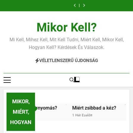
Miért zsibbad a
Mit jelent az
Ugrás
kéz?
alacsony vas?
Miért fáj a váll?
Mit jelent az
a
alacsony
Miért zsibbad a
Mit jelent az
vérnyomás?
kéz?
alacsony vas?
Miért fáj a váll?
Mit jelent az
tartalomra
alacsony
Miért zsibbad a
Mikor Kell?
vérnyomás?
kéz?
Mi Kell, Mihez Kell, Mit Kell Tudni, Miért Kell, Mikor Kell,
Hogyan Kell? Kérdések És Válaszok.
VÉLETLENSZERŰ ÚJDONSÁG
MIKOR,
csony vérnyomás?
Miért zsibbad a kéz?
Kipróbáltuk
MIÉRT,
1 Hét Ezelőtt
1 Hét Ezelőtt
HOGYAN