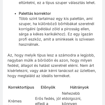
eltüntetni, ez a típus szuper választás lehet.
Palettás korrektor
Több színt tartalmaz egy kis palettán, ami
szuper, ha különböző bőrhibákat szeretnél
korrigálni (például zöld a pirosság ellen,
sárga a kékes karikákhoz). Ez egy igazán
profi eszköz, amit a sminkesek is szívesen
használnak.
Az, hogy melyik típus lesz a számodra a legjobb,
nagyban múlik a bőrödön és azon, hogy milyen
fedést, állagot és hatást szeretnél elérni. Nem árt
kísérletezni, vagy akár kérni tanácsot az üzletben,
hogy megtaláld az ideális terméket.
Korrektortípus
Előnyök
Hátrányok
Nehezebb
Erős fedés, jól
eldolgozni,
Krémes
elfedi a
könnyen