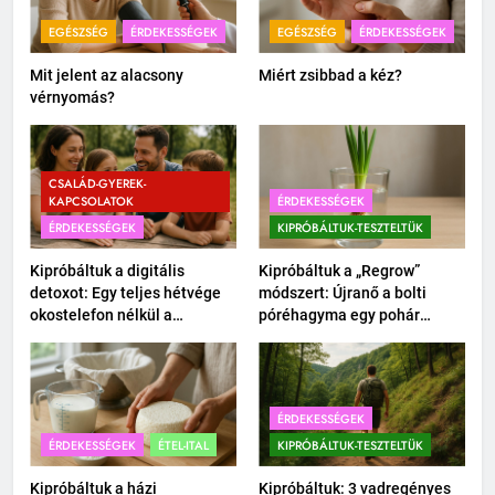
EGÉSZSÉG
ÉRDEKESSÉGEK
EGÉSZSÉG
ÉRDEKESSÉGEK
Mit jelent az alacsony
Miért zsibbad a kéz?
vérnyomás?
CSALÁD-GYEREK-
KAPCSOLATOK
ÉRDEKESSÉGEK
ÉRDEKESSÉGEK
KIPRÓBÁLTUK-TESZTELTÜK
Kipróbáltuk a digitális
Kipróbáltuk a „Regrow”
detoxot: Egy teljes hétvége
módszert: Újranő a bolti
okostelefon nélkül a
póréhagyma egy pohár
családdal.
vízben?
ÉRDEKESSÉGEK
ÉRDEKESSÉGEK
ÉTEL-ITAL
KIPRÓBÁLTUK-TESZTELTÜK
Kipróbáltuk a házi
Kipróbáltuk: 3 vadregényes