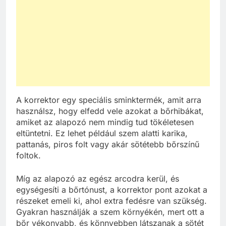
A korrektor egy speciális sminktermék, amit arra
használsz, hogy elfedd vele azokat a bőrhibákat,
amiket az alapozó nem mindig tud tökéletesen
eltüntetni. Ez lehet például szem alatti karika,
pattanás, piros folt vagy akár sötétebb bőrszínű
foltok.
Míg az alapozó az egész arcodra kerül, és
egységesíti a bőrtónust, a korrektor pont azokat a
részeket emeli ki, ahol extra fedésre van szükség.
Gyakran használják a szem környékén, mert ott a
bőr vékonyabb, és könnyebben látszanak a sötét