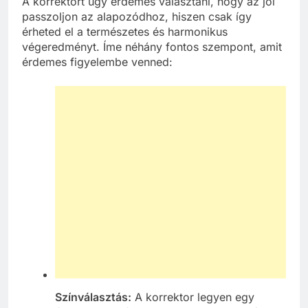
A korrektort úgy érdemes választani, hogy az jól
passzoljon az alapozódhoz, hiszen csak így
érheted el a természetes és harmonikus
végeredményt. Íme néhány fontos szempont, amit
érdemes figyelembe venned:
Színválasztás:
A korrektor legyen egy