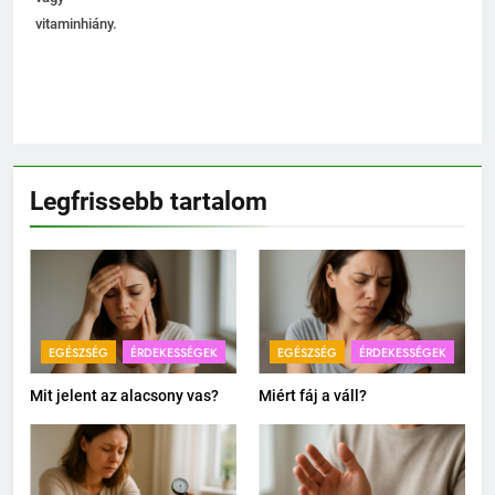
vitaminhiány.
Legfrissebb tartalom
EGÉSZSÉG
ÉRDEKESSÉGEK
EGÉSZSÉG
ÉRDEKESSÉGEK
Mit jelent az alacsony vas?
Miért fáj a váll?