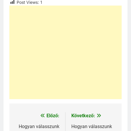
Post Views:
1
Előző:
Következő:
Bejegyzés
navigáció
Hogyan válasszunk
Hogyan válasszunk