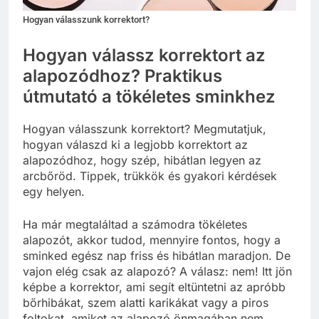
Hogyan válasszunk korrektort?
Hogyan válassz korrektort az
alapozódhoz? Praktikus
útmutató a tökéletes sminkhez
Hogyan válasszunk korrektort? Megmutatjuk,
hogyan válaszd ki a legjobb korrektort az
alapozódhoz, hogy szép, hibátlan legyen az
arcbőröd. Tippek, trükkök és gyakori kérdések
egy helyen.
Ha már megtaláltad a számodra tökéletes
alapozót, akkor tudod, mennyire fontos, hogy a
sminked egész nap friss és hibátlan maradjon. De
vajon elég csak az alapozó? A válasz: nem! Itt jön
képbe a korrektor, ami segít eltüntetni az apróbb
bőrhibákat, szem alatti karikákat vagy a piros
foltokat, amiket az alapozó önmagában nem