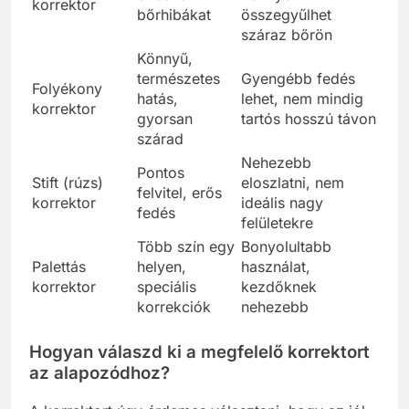
korrektor
bőrhibákat
összegyűlhet
száraz bőrön
Könnyű,
természetes
Gyengébb fedés
Folyékony
hatás,
lehet, nem mindig
korrektor
gyorsan
tartós hosszú távon
szárad
Nehezebb
Pontos
Stift (rúzs)
eloszlatni, nem
felvitel, erős
korrektor
ideális nagy
fedés
felületekre
Több szín egy
Bonyolultabb
Palettás
helyen,
használat,
korrektor
speciális
kezdőknek
korrekciók
nehezebb
Hogyan válaszd ki a megfelelő korrektort
az alapozódhoz?