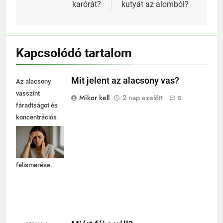
karórát?
kutyát az alomból?
Kapcsolódó tartalom
Mit jelent az alacsony vas?
Az alacsony
vasszint
Mikor kell
2 nap ezelőtt
0
fáradtságot és
koncentrációs
nehézségeket
okozhat, ezért
fontos a tünetek
felismerése.