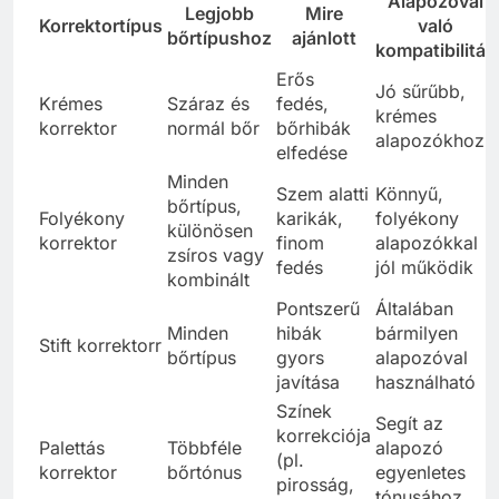
Alapozóval
Legjobb
Mire
Korrektortípus
való
bőrtípushoz
ajánlott
kompatibilitás
Erős
Jó sűrűbb,
Krémes
Száraz és
fedés,
krémes
korrektor
normál bőr
bőrhibák
alapozókhoz
elfedése
Minden
Szem alatti
Könnyű,
bőrtípus,
Folyékony
karikák,
folyékony
különösen
korrektor
finom
alapozókkal
zsíros vagy
fedés
jól működik
kombinált
Pontszerű
Általában
Minden
hibák
bármilyen
Stift korrektorr
bőrtípus
gyors
alapozóval
javítása
használható
Színek
Segít az
korrekciója
Palettás
Többféle
alapozó
(pl.
korrektor
bőrtónus
egyenletes
pirosság,
tónusához