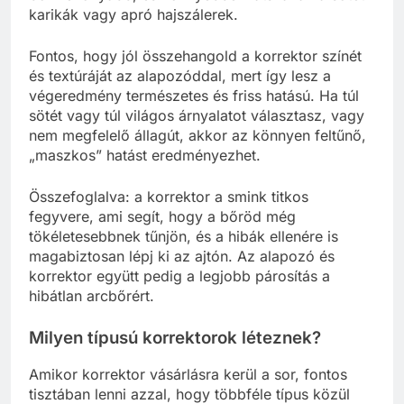
karikák vagy apró hajszálerek.
Fontos, hogy jól összehangold a korrektor színét
és textúráját az alapozóddal, mert így lesz a
végeredmény természetes és friss hatású. Ha túl
sötét vagy túl világos árnyalatot választasz, vagy
nem megfelelő állagút, akkor az könnyen feltűnő,
„maszkos” hatást eredményezhet.
Összefoglalva: a korrektor a smink titkos
fegyvere, ami segít, hogy a bőröd még
tökéletesebbnek tűnjön, és a hibák ellenére is
magabiztosan lépj ki az ajtón. Az alapozó és
korrektor együtt pedig a legjobb párosítás a
hibátlan arcbőrért.
Milyen típusú korrektorok léteznek?
Amikor korrektor vásárlásra kerül a sor, fontos
tisztában lenni azzal, hogy többféle típus közül