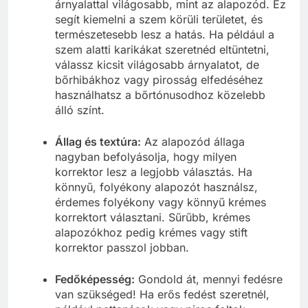
árnyalattal világosabb, mint az alapozód. Ez
segít kiemelni a szem körüli területet, és
természetesebb lesz a hatás. Ha például a
szem alatti karikákat szeretnéd eltüntetni,
válassz kicsit világosabb árnyalatot, de
bőrhibákhoz vagy pirosság elfedéséhez
használhatsz a bőrtónusodhoz közelebb
álló színt.
Állag és textúra:
Az alapozód állaga
nagyban befolyásolja, hogy milyen
korrektor lesz a legjobb választás. Ha
könnyű, folyékony alapozót használsz,
érdemes folyékony vagy könnyű krémes
korrektort választani. Sűrűbb, krémes
alapozókhoz pedig krémes vagy stift
korrektor passzol jobban.
Fedőképesség:
Gondold át, mennyi fedésre
van szükséged! Ha erős fedést szeretnél,