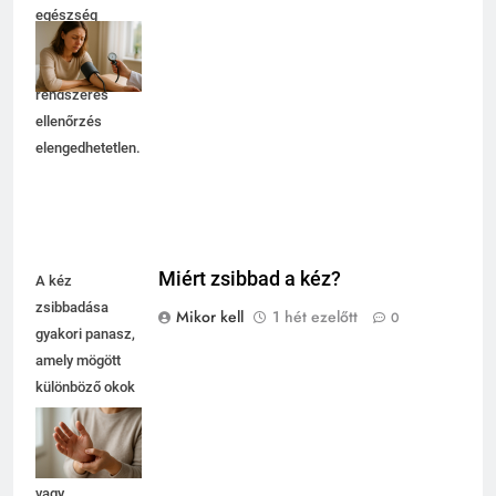
egészség
megőrzésében,
ezért a
rendszeres
ellenőrzés
elengedhetetlen.
Miért zsibbad a kéz?
A kéz
zsibbadása
Mikor kell
1 hét ezelőtt
0
gyakori panasz,
amely mögött
különböző okok
állhatnak, mint
például
idegnyomódás
vagy