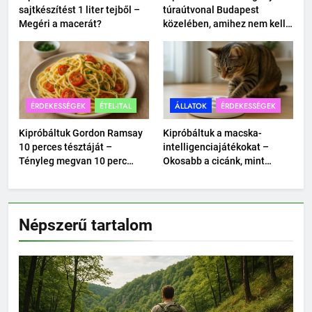
sajtkészítést 1 liter tejből –
túraútvonal Budapest
Megéri a macerát?
közelében, amihez nem kell
autó.
ÉRDEKESSÉGEK
ÉTEL-ITAL
ÁLLATOK
ÉRDEKESSÉGEK
Kipróbáltuk Gordon Ramsay
Kipróbáltuk a macska-
10 perces tésztáját –
intelligenciajátékokat –
Tényleg megvan 10 perc
Okosabb a cicánk, mint
alatt?
hittük?
Népszerű tartalom