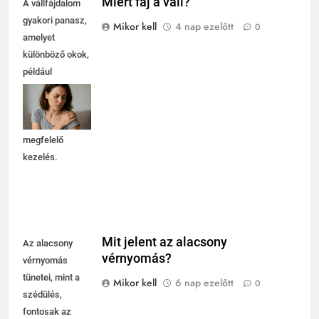
Miért fáj a váll?
A vállfájdalom
gyakori panasz,
Mikor kell
4 nap ezelőtt
0
amelyet
különböző okok,
például
túlterhelés vagy
sérülés okozhat.
Fontos a
megfelelő
kezelés.
Mit jelent az alacsony
Az alacsony
vérnyomás?
vérnyomás
tünetei, mint a
Mikor kell
6 nap ezelőtt
0
szédülés,
fontosak az