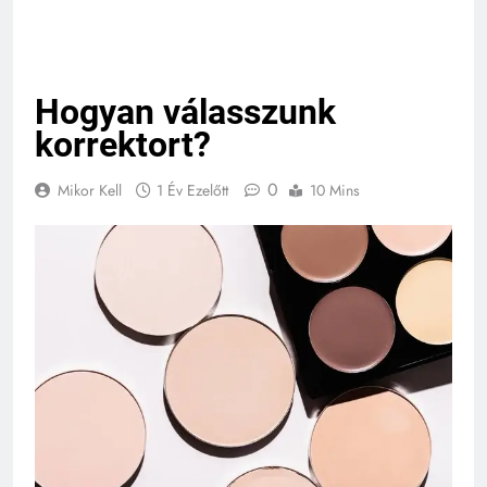
Hogyan válasszunk
korrektort?
0
Mikor Kell
1 Év Ezelőtt
10 Mins