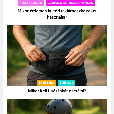
ÉRDEKESSÉGEK
SZÓRAKOZÁS- KIKAPCSOLÓDÁS
Mikor érdemes kültéri reklámeszközöket
használni?
EGÉSZSÉG
ÉLETMÓD
Mikor kell futótáskát cserélni?