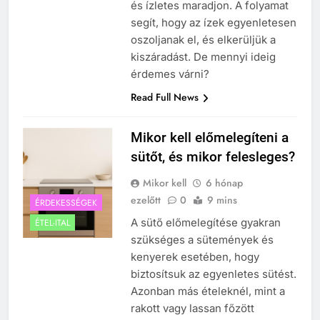
és ízletes maradjon. A folyamat
segít, hogy az ízek egyenletesen
oszoljanak el, és elkerüljük a
kiszáradást. De mennyi ideig
érdemes várni?
Read Full News
Mikor kell előmelegíteni a
sütőt, és mikor felesleges?
Mikor kell
6 hónap
ezelőtt
0
9 mins
ÉRDEKESSÉGEK
A sütő előmelegítése gyakran
ÉTEL-ITAL
szükséges a sütemények és
kenyerek esetében, hogy
biztosítsuk az egyenletes sütést.
Azonban más ételeknél, mint a
rakott vagy lassan főzött