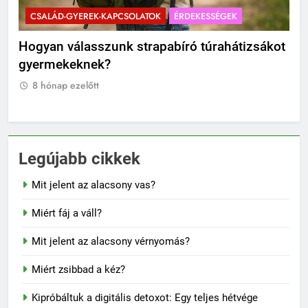
CSALÁD-GYEREK-KAPCSOLATOK
ÉRDEKESSÉGEK
C
?
Hogyan válasszunk strapabíró túrahátizsákot
Mik
gyermekeknek?
Ti
8 hónap ezelőtt
8
Legújabb cikkek
Mit jelent az alacsony vas?
Miért fáj a váll?
Mit jelent az alacsony vérnyomás?
Miért zsibbad a kéz?
Kipróbáltuk a digitális detoxot: Egy teljes hétvége