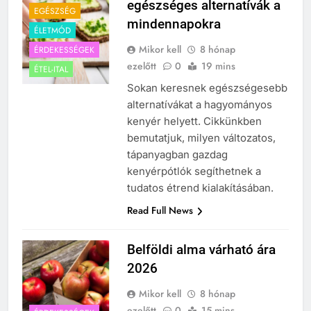
egészséges alternatívák a
EGÉSZSÉG
mindennapokra
ÉLETMÓD
Mikor kell
8 hónap
ÉRDEKESSÉGEK
ezelőtt
0
19 mins
ÉTEL-ITAL
Sokan keresnek egészségesebb
alternatívákat a hagyományos
kenyér helyett. Cikkünkben
bemutatjuk, milyen változatos,
tápanyagban gazdag
kenyérpótlók segíthetnek a
tudatos étrend kialakításában.
Read Full News
Belföldi alma várható ára
2026
Mikor kell
8 hónap
ezelőtt
0
15 mins