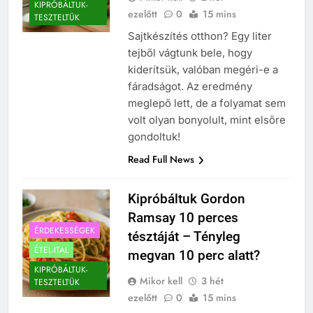
KIPRÓBÁLTUK-
ezelőtt
0
15 mins
TESZTELTÜK
Sajtkészítés otthon? Egy liter
tejből vágtunk bele, hogy
kiderítsük, valóban megéri-e a
fáradságot. Az eredmény
meglepő lett, de a folyamat sem
volt olyan bonyolult, mint elsőre
gondoltuk!
Read Full News
Kipróbáltuk Gordon
Ramsay 10 perces
ÉRDEKESSÉGEK
tésztáját – Tényleg
ÉTEL-ITAL
megvan 10 perc alatt?
KIPRÓBÁLTUK-
Mikor kell
3 hét
TESZTELTÜK
ezelőtt
0
15 mins