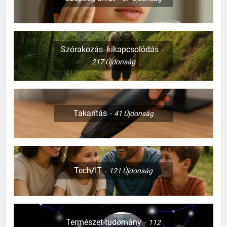
127
Szórakozás- kikapcsolódás
Mi kell a templomi esküvőhöz?
217
Újdonság
CSALÁD-GYEREK-KAPCSOLATOK
ÉRDEKESSÉGEK
128
Takarítás
41
Újdonság
Mi kell a babaszobába?
CSALÁD-GYEREK-KAPCSOLATOK
ÉRDEKESSÉGEK
Tech/IT
129
121
Újdonság
Mikor kell családi szabályokat
felülvizsgálni
CSALÁD-GYEREK-KAPCSOLATOK
ÉRDEKESSÉGEK
Természet-tudomány
112