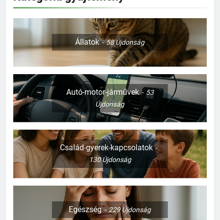
Állatok
58
Újdonság
Autó-motor-járművek
53
Újdonság
Család-gyerek-kapcsolatok
130
Újdonság
Egészség
229
Újdonság