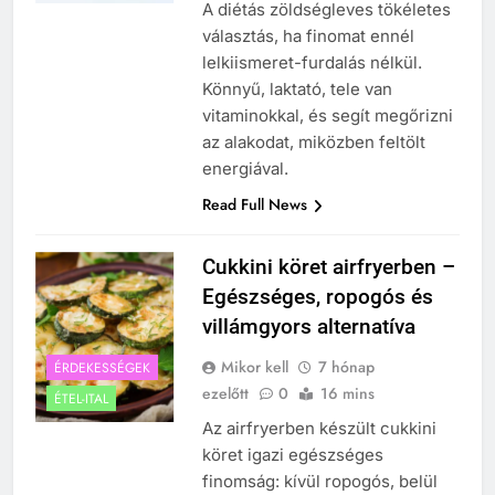
A diétás zöldségleves tökéletes
választás, ha finomat ennél
lelkiismeret-furdalás nélkül.
Könnyű, laktató, tele van
vitaminokkal, és segít megőrizni
az alakodat, miközben feltölt
energiával.
Read Full News
Cukkini köret airfryerben –
Egészséges, ropogós és
villámgyors alternatíva
Mikor kell
7 hónap
ÉRDEKESSÉGEK
ezelőtt
0
16 mins
ÉTEL-ITAL
Az airfryerben készült cukkini
köret igazi egészséges
finomság: kívül ropogós, belül