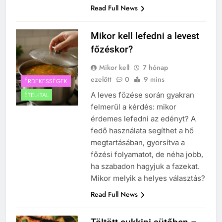
Read Full News
Mikor kell lefedni a levest
főzéskor?
Mikor kell
7 hónap
ezelőtt
0
9 mins
ÉRDEKESSÉGEK
A leves főzése során gyakran
ÉTEL-ITAL
felmerül a kérdés: mikor
érdemes lefedni az edényt? A
fedő használata segíthet a hő
megtartásában, gyorsítva a
főzési folyamatot, de néha jobb,
ha szabadon hagyjuk a fazekat.
Mikor melyik a helyes választás?
Read Full News