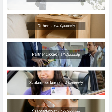
Otthon
190
Újdonság
Partner cikkek
17
Újdonság
Szakember kereső
3
Újdonság
Szépség-divat
67
Újdonság