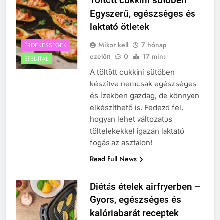
Töltött cukkini sütőben –
Egyszerű, egészséges és
laktató ötletek
Mikor kell
7 hónap
ÉRDEKESSÉGEK
ezelőtt
0
17 mins
ÉTEL-ITAL
A töltött cukkini sütőben
készítve nemcsak egészséges
és ízekben gazdag, de könnyen
elkészíthető is. Fedezd fel,
hogyan lehet változatos
töltelékekkel igazán laktató
fogás az asztalon!
Read Full News
Diétás ételek airfryerben –
Gyors, egészséges és
kalóriabarát receptek