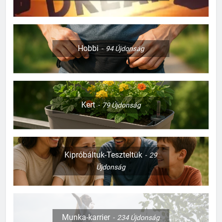
Hobbi
94
Újdonság
Kert
79
Újdonság
Kipróbáltuk-Teszteltük
29
Újdonság
Munka-karrier
234
Újdonság