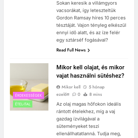
Sokan keresik a villámgyors
vacsorákat, így leteszteltük
Gordon Ramsay híres 10 perces
tésztáját. Vajon tényleg elkészül
ennyi idő alatt, és az íze felér
egy sztárséf fogásával?
Read Full News
Mikor kell olajat, és mikor
vajat használni sütéshez?
Mikor kell
5 hónap
ezelőtt
0
8 mins
ÉRDEKESSÉGEK
Az olaj magas hőfokon ideális
ÉTEL-ITAL
rántott ételekhez, míg a vaj
gazdag ízvilágával a
süteményeket teszi
ellenállhatatlanná. Tudja meg,