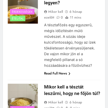
legyen?
Mikor kell
6 hónap
ÉRDEKESSÉGEK
ezelőtt
0
11 mins
ÉTEL-ITAL
A tésztafőzés egy egyszerű,
mégis időzítésén múló
művészet. A sózás ideje
kulcsfontosságú, hogy az ízek
tökéletesen érvényesüljenek.
De vajon mikor jön el a
megfelelő pillanat a só
hozzáadására a főzővízhez?
Read Full News
Mikor kell a tésztát
leszűrni, hogy ne főjön túl?
Mikor kell
6 hónap