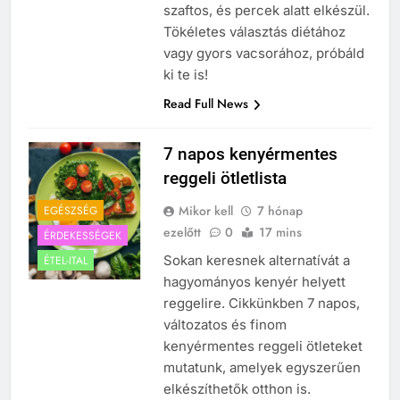
szaftos, és percek alatt elkészül.
Tökéletes választás diétához
vagy gyors vacsorához, próbáld
ki te is!
Read Full News
7 napos kenyérmentes
reggeli ötletlista
Mikor kell
7 hónap
EGÉSZSÉG
ezelőtt
0
17 mins
ÉRDEKESSÉGEK
Sokan keresnek alternatívát a
ÉTEL-ITAL
hagyományos kenyér helyett
reggelire. Cikkünkben 7 napos,
változatos és finom
kenyérmentes reggeli ötleteket
mutatunk, amelyek egyszerűen
elkészíthetők otthon is.