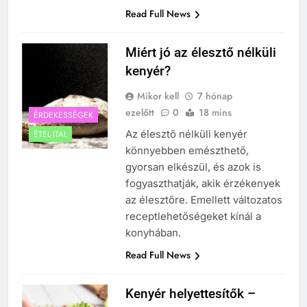
Read Full News
Miért jó az élesztő nélküli
kenyér?
Mikor kell
7 hónap
ezelőtt
0
18 mins
ÉRDEKESSÉGEK
Az élesztő nélküli kenyér
ÉTEL-ITAL
könnyebben emészthető,
gyorsan elkészül, és azok is
fogyaszthatják, akik érzékenyek
az élesztőre. Emellett változatos
receptlehetőségeket kínál a
konyhában.
Read Full News
Kenyér helyettesítők –