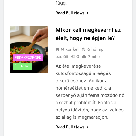
függ.
Read Full News
Mikor kell megkeverni az
ételt, hogy ne égjen le?
Mikor kell
6 hónap
ezelőtt
0
7 mins
ÉRDEKESSÉGEK
Az étel megkeverése
ÉTEL-ITAL
kulcsfontosságú a leégés
elkerüléséhez. Amikor a
hőmérséklet emelkedik, a
serpenyő alján felhalmozódó hő
okozhat problémát. Fontos a
helyes időzítés, hogy az ízek és
az állag is megmaradjon.
Read Full News