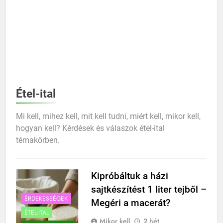
Étel-ital
Mi kell, mihez kell, mit kell tudni, miért kell, mikor kell,
hogyan kell? Kérdések és válaszok étel-ital
témakörben.
Kipróbáltuk a házi
sajtkészítést 1 liter tejből –
ÉRDEKESSÉGEK
Megéri a macerát?
ÉTEL-ITAL
Mikor kell
2 hét