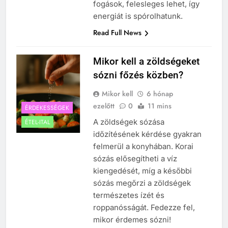
fogások, felesleges lehet, így
energiát is spórolhatunk.
Read Full News
Mikor kell a zöldségeket
sózni főzés közben?
Mikor kell
6 hónap
ezelőtt
0
11 mins
ÉRDEKESSÉGEK
A zöldségek sózása
ÉTEL-ITAL
időzítésének kérdése gyakran
felmerül a konyhában. Korai
sózás elősegítheti a víz
kiengedését, míg a későbbi
sózás megőrzi a zöldségek
természetes ízét és
roppanósságát. Fedezze fel,
mikor érdemes sózni!