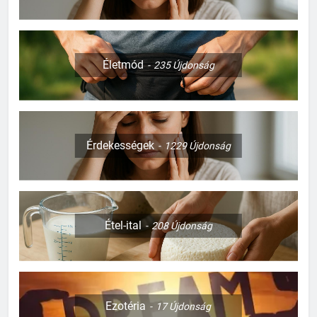
Életmód
235
Újdonság
Érdekességek
1229
Újdonság
Étel-ital
208
Újdonság
Ezotéria
17
Újdonság