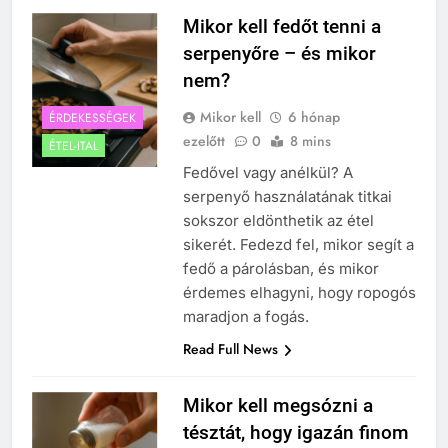
Mikor kell fedőt tenni a
serpenyőre – és mikor
nem?
Mikor kell
6 hónap
ÉRDEKESSÉGEK
ezelőtt
0
8 mins
ÉTEL-ITAL
Fedővel vagy anélkül? A
serpenyő használatának titkai
sokszor eldönthetik az étel
sikerét. Fedezd fel, mikor segít a
fedő a párolásban, és mikor
érdemes elhagyni, hogy ropogós
maradjon a fogás.
Read Full News
Mikor kell megsózni a
tésztát, hogy igazán finom