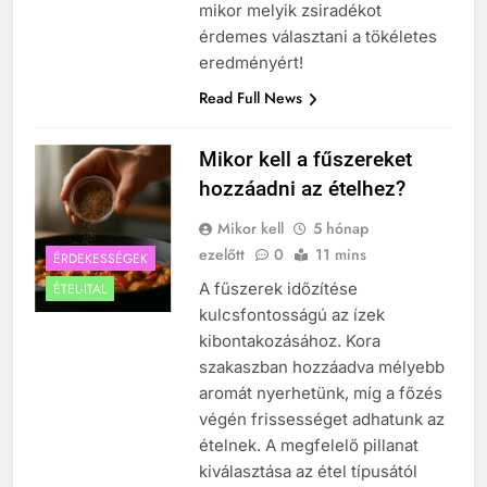
mikor melyik zsiradékot
érdemes választani a tökéletes
eredményért!
Read Full News
Mikor kell a fűszereket
hozzáadni az ételhez?
Mikor kell
5 hónap
ezelőtt
0
11 mins
ÉRDEKESSÉGEK
A fűszerek időzítése
ÉTEL-ITAL
kulcsfontosságú az ízek
kibontakozásához. Kora
szakaszban hozzáadva mélyebb
aromát nyerhetünk, míg a főzés
végén frissességet adhatunk az
ételnek. A megfelelő pillanat
kiválasztása az étel típusától