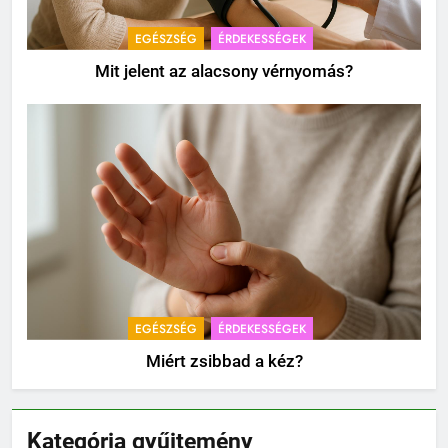
EGÉSZSÉG
ÉRDEKESSÉGEK
Mit jelent az alacsony vérnyomás?
EGÉSZSÉG
ÉRDEKESSÉGEK
Miért zsibbad a kéz?
Kategória gyűjtemény