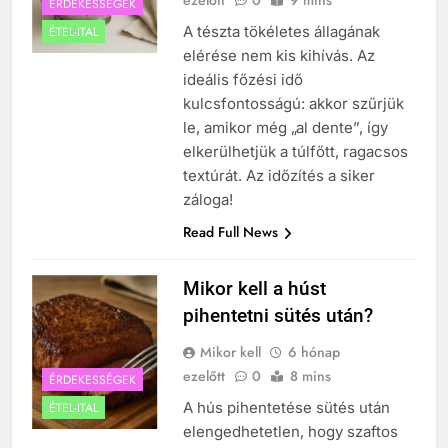
ezelőtt
0
9 mins
ÉRDEKESSÉGEK
A tészta tökéletes állagának
ÉTEL-ITAL
elérése nem kis kihívás. Az
ideális főzési idő
kulcsfontosságú: akkor szűrjük
le, amikor még „al dente”, így
elkerülhetjük a túlfőtt, ragacsos
textúrát. Az időzítés a siker
záloga!
Read Full News
Mikor kell a húst
pihentetni sütés után?
Mikor kell
6 hónap
ezelőtt
0
8 mins
ÉRDEKESSÉGEK
A hús pihentetése sütés után
ÉTEL-ITAL
elengedhetetlen, hogy szaftos