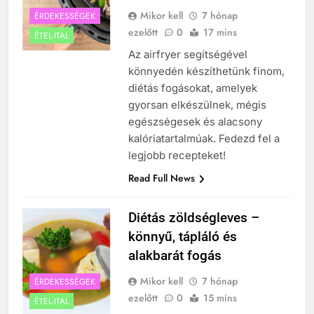
Mikor kell
7 hónap
ÉRDEKESSÉGEK
ezelőtt
0
17 mins
ÉTEL-ITAL
Az airfryer segítségével
könnyedén készíthetünk finom,
diétás fogásokat, amelyek
gyorsan elkészülnek, mégis
egészségesek és alacsony
kalóriatartalmúak. Fedezd fel a
legjobb recepteket!
Read Full News
Diétás zöldségleves –
könnyű, tápláló és
alakbarát fogás
Mikor kell
7 hónap
ÉRDEKESSÉGEK
ezelőtt
0
15 mins
ÉTEL-ITAL