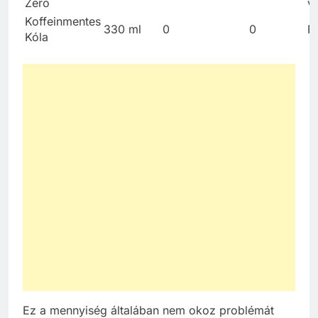
Zero
vá
Koffeinmentes
330 ml
0
0
N
Kóla
Ez a mennyiség általában nem okoz problémát