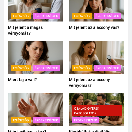
EGÉSZSÉG
ÉRDEKESSÉGEK
EGÉSZSÉG
ÉRDEKESSÉGEK
Mit jelent a magas
Mit jelent az alacsony vas?
vérnyomás?
EGÉSZSÉG
ÉRDEKESSÉGEK
EGÉSZSÉG
ÉRDEKESSÉGEK
Miért fáj a váll?
Mit jelent az alacsony
vérnyomás?
CSALÁD-GYEREK-
KAPCSOLATOK
EGÉSZSÉG
ÉRDEKESSÉGEK
ÉRDEKESSÉGEK
Miért zsibbad a kéz?
Kipróbáltuk a digitális