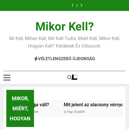
Mit jelent az
Mit jelent a
Ugrás
alacsony
magas
Mit jelent az
Miért fáj a váll?
vérnyomás?
vérnyomás?
a
alacsony vas?
Mit jelent az
Mit jelent a
alacsony
magas
Mit jelent az
Miért fáj a váll?
tartalomra
vérnyomás?
vérnyomás?
alacsony vas?
Mit jelent az
Mikor Kell?
alacsony
vérnyomás?
Mi Kell, Mihez Kell, Mit Kell Tudni, Miért Kell, Mikor Kell,
Hogyan Kell? Kérdések És Válaszok.
VÉLETLENSZERŰ ÚJDONSÁG
MIKOR,
 fáj a váll?
Mit jelent az alacsony vérnyomás?
Mié
MIÉRT,
Ezelőtt
6 Nap Ezelőtt
1 Hé
HOGYAN