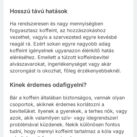
Hosszú távú hatások
Ha rendszeresen és nagy mennyiségben
fogyasztasz koffeint, az hozzászokáshoz
vezethet, vagyis a szervezeted egyre kevésbé
reagál rá. Ezért sokan egyre nagyobb adag
koffeint igényelnek ugyanazon élénkítő hatás
eléréséhez. Emellett a túlzott koffeinbevitel
alvászavarokat, ingerlékenységet vagy akár
szorongást is okozhat, főleg érzékenyebbeknél.
Kinek érdemes odafigyelni?
Bár a koffein általában biztonságos, vannak olyan
csoportok, akiknek érdemes korlátozni a
bevitelüket. Ilyenek a gyerekek, a terhes nők, vagy
azok, akik valamilyen szív- vagy idegrendszeri
problémával küzdenek. Nekik különösen fontos
tudni, hogy mennyi koffeint tartalmaz a kóla vagy