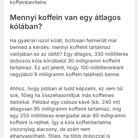
koffeinbevitelre.
Mennyi koffein van egy átlagos
kólában?
Ha gyakran iszol kólát, biztosan felmerült már
benned a kérdés: mennyi koffeint tartalmaz
valójában ez az üdítő? Egy átlagos, 330 milliliteres
dobozos kóla körülbelül 30 milligramm koffeint
tartalmaz. Ez azt jelenti, hogy 100 milliliterenként
nagyjából 9 milligramm koffein található benne.
Ahhoz, hogy jobban el tudd képzelni, ez nem túl
sok, főleg ha összehasonlítjuk más koffeines
italokkal. Például egy csésze kávé (kb. 240 ml)
átlagosan 95 milligramm koffeint tartalmaz, míg
egy 250 milliliteres energiaital akár 80 milligramm
koffeint is rejthet. Így a kóla koffeintartalma
viszonylag alacsony, de azért nem
elhanyagolható, főleg, ha több dobozzal is