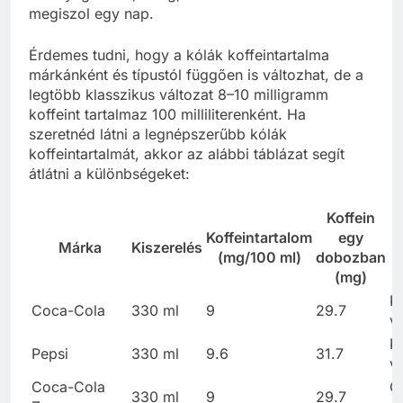
megiszol egy nap.
Érdemes tudni, hogy a kólák koffeintartalma
márkánként és típustól függően is változhat, de a
legtöbb klasszikus változat 8–10 milligramm
koffeint tartalmaz 100 milliliterenként. Ha
szeretnéd látni a legnépszerűbb kólák
koffeintartalmát, akkor az alábbi táblázat segít
átlátni a különbségeket:
Koffein
Koffeintartalom
egy
Márka
Kiszerelés
M
(mg/100 ml)
dobozban
(mg)
K
Coca-Cola
330 ml
9
29.7
vá
K
Pepsi
330 ml
9.6
31.7
vá
Coca-Cola
C
330 ml
9
29.7