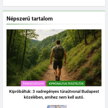
autó.
alatt?
Népszerű tartalom
ÉRDEKESSÉGEK
KIPRÓBÁLTUK-TESZTELTÜK
Kipróbáltuk: 3 vadregényes túraútvonal Budapest
közelében, amihez nem kell autó.