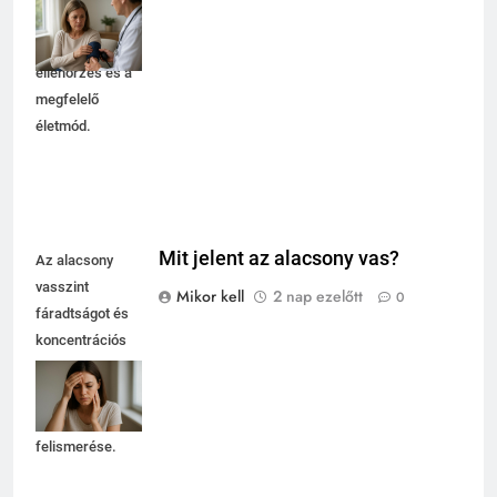
rejt. Fontos a
rendszeres
ellenőrzés és a
megfelelő
életmód.
Mit jelent az alacsony vas?
Az alacsony
vasszint
Mikor kell
2 nap ezelőtt
0
fáradtságot és
koncentrációs
nehézségeket
okozhat, ezért
fontos a tünetek
felismerése.