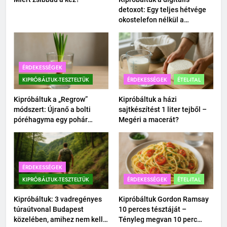
detoxot: Egy teljes hétvége
okostelefon nélkül a
családdal.
ÉRDEKESSÉGEK
KIPRÓBÁLTUK-TESZTELTÜK
ÉRDEKESSÉGEK
ÉTEL-ITAL
Kipróbáltuk a „Regrow”
Kipróbáltuk a házi
módszert: Újranő a bolti
sajtkészítést 1 liter tejből –
póréhagyma egy pohár
Megéri a macerát?
vízben?
ÉRDEKESSÉGEK
KIPRÓBÁLTUK-TESZTELTÜK
ÉRDEKESSÉGEK
ÉTEL-ITAL
Kipróbáltuk: 3 vadregényes
Kipróbáltuk Gordon Ramsay
túraútvonal Budapest
10 perces tésztáját –
közelében, amihez nem kell
Tényleg megvan 10 perc