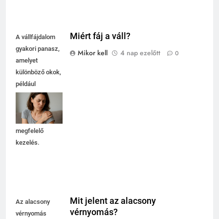
Miért fáj a váll?
A vállfájdalom
gyakori panasz,
Mikor kell
4 nap ezelőtt
0
amelyet
különböző okok,
például
túlterhelés vagy
sérülés okozhat.
Fontos a
megfelelő
kezelés.
Mit jelent az alacsony
Az alacsony
vérnyomás?
vérnyomás