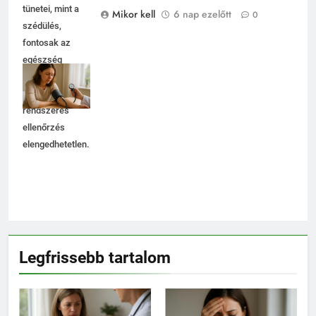
tünetei, mint a
Mikor kell
6 nap ezelőtt
0
szédülés,
fontosak az
egészség
megőrzésében,
ezért a
rendszeres
ellenőrzés
elengedhetetlen.
Legfrissebb tartalom