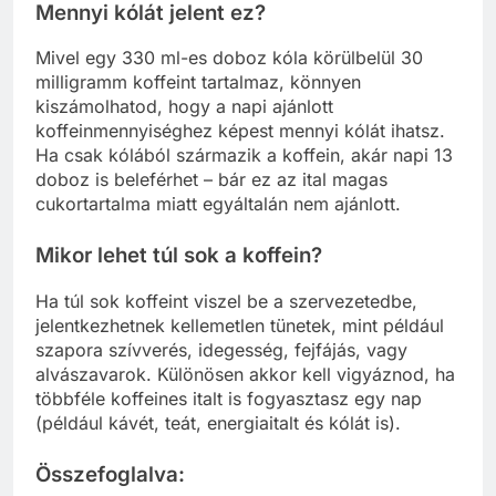
Mennyi kólát jelent ez?
Mivel egy 330 ml-es doboz kóla körülbelül 30
milligramm koffeint tartalmaz, könnyen
kiszámolhatod, hogy a napi ajánlott
koffeinmennyiséghez képest mennyi kólát ihatsz.
Ha csak kólából származik a koffein, akár napi 13
doboz is beleférhet – bár ez az ital magas
cukortartalma miatt egyáltalán nem ajánlott.
Mikor lehet túl sok a koffein?
Ha túl sok koffeint viszel be a szervezetedbe,
jelentkezhetnek kellemetlen tünetek, mint például
szapora szívverés, idegesség, fejfájás, vagy
alvászavarok. Különösen akkor kell vigyáznod, ha
többféle koffeines italt is fogyasztasz egy nap
(például kávét, teát, energiaitalt és kólát is).
Összefoglalva: