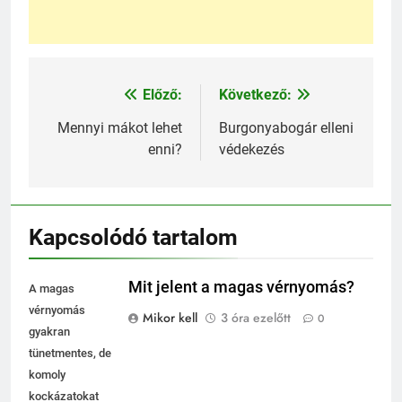
Előző:
Következő:
Bejegyzés
navigáció
Mennyi mákot lehet
Burgonyabogár elleni
enni?
védekezés
Kapcsolódó tartalom
Mit jelent a magas vérnyomás?
A magas
vérnyomás
Mikor kell
3 óra ezelőtt
0
gyakran
tünetmentes, de
komoly
kockázatokat