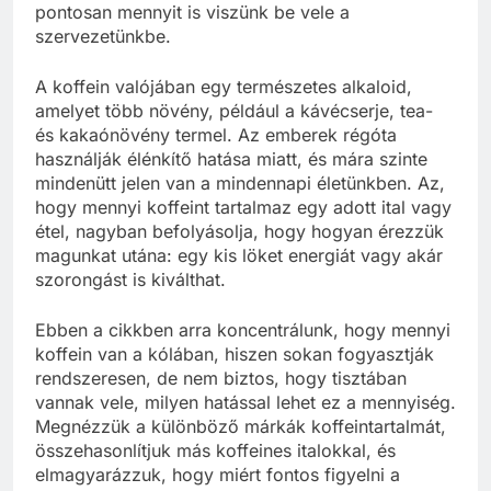
pontosan mennyit is viszünk be vele a
szervezetünkbe.
A koffein valójában egy természetes alkaloid,
amelyet több növény, például a kávécserje, tea-
és kakaónövény termel. Az emberek régóta
használják élénkítő hatása miatt, és mára szinte
mindenütt jelen van a mindennapi életünkben. Az,
hogy mennyi koffeint tartalmaz egy adott ital vagy
étel, nagyban befolyásolja, hogy hogyan érezzük
magunkat utána: egy kis löket energiát vagy akár
szorongást is kiválthat.
Ebben a cikkben arra koncentrálunk, hogy mennyi
koffein van a kólában, hiszen sokan fogyasztják
rendszeresen, de nem biztos, hogy tisztában
vannak vele, milyen hatással lehet ez a mennyiség.
Megnézzük a különböző márkák koffeintartalmát,
összehasonlítjuk más koffeines italokkal, és
elmagyarázzuk, hogy miért fontos figyelni a