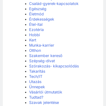
Család-gyerek-kapcsolatok
Egészség
Életmód
Érdekességek
Étel-ital
Ezotéria
Hobbi
Kert
Munka-karrier
Otthon
Szakember kereső
Szépség-divat
Szórakozás- kikapcsolódás
Takarítás
Tech/IT
Utazás
Ünnepek
Vásárlói útmutatók
Tudtad?
Szavak jelentése