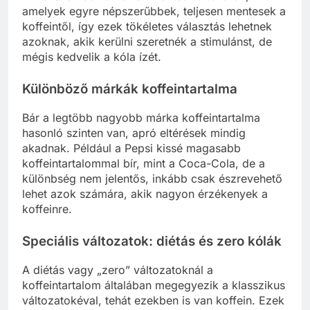
amelyek egyre népszerűbbek, teljesen mentesek a
koffeintől, így ezek tökéletes választás lehetnek
azoknak, akik kerülni szeretnék a stimulánst, de
mégis kedvelik a kóla ízét.
Különböző márkák koffeintartalma
Bár a legtöbb nagyobb márka koffeintartalma
hasonló szinten van, apró eltérések mindig
akadnak. Például a Pepsi kissé magasabb
koffeintartalommal bír, mint a Coca-Cola, de a
különbség nem jelentős, inkább csak észrevehető
lehet azok számára, akik nagyon érzékenyek a
koffeinre.
Speciális változatok: diétás és zero kólák
A diétás vagy „zero” változatoknál a
koffeintartalom általában megegyezik a klasszikus
változatokéval, tehát ezekben is van koffein. Ezek