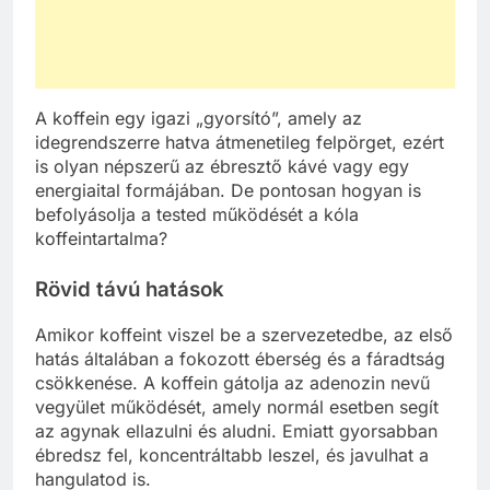
A koffein egy igazi „gyorsító”, amely az
idegrendszerre hatva átmenetileg felpörget, ezért
is olyan népszerű az ébresztő kávé vagy egy
energiaital formájában. De pontosan hogyan is
befolyásolja a tested működését a kóla
koffeintartalma?
Rövid távú hatások
Amikor koffeint viszel be a szervezetedbe, az első
hatás általában a fokozott éberség és a fáradtság
csökkenése. A koffein gátolja az adenozin nevű
vegyület működését, amely normál esetben segít
az agynak ellazulni és aludni. Emiatt gyorsabban
ébredsz fel, koncentráltabb leszel, és javulhat a
hangulatod is.