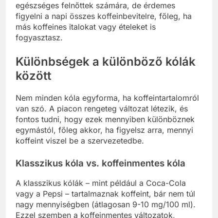
egészséges felnőttek számára, de érdemes
figyelni a napi összes koffeinbevitelre, főleg, ha
más koffeines italokat vagy ételeket is
fogyasztasz.
Különbségek a különböző kólák
között
Nem minden kóla egyforma, ha koffeintartalomról
van szó. A piacon rengeteg változat létezik, és
fontos tudni, hogy ezek mennyiben különböznek
egymástól, főleg akkor, ha figyelsz arra, mennyi
koffeint viszel be a szervezetedbe.
Klasszikus kóla vs. koffeinmentes kóla
A klasszikus kólák – mint például a Coca-Cola
vagy a Pepsi – tartalmaznak koffeint, bár nem túl
nagy mennyiségben (átlagosan 9-10 mg/100 ml).
Ezzel szemben a koffeinmentes változatok,