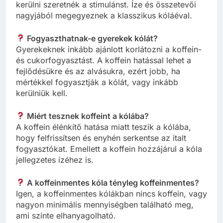
kerülni szeretnék a stimulánst. Íze és összetevői
nagyjából megegyeznek a klasszikus kóláéval.
Fogyaszthatnak-e gyerekek kólát?
Gyerekeknek inkább ajánlott korlátozni a koffein-
és cukorfogyasztást. A koffein hatással lehet a
fejlődésükre és az alvásukra, ezért jobb, ha
mértékkel fogyasztják a kólát, vagy inkább
kerülniük kell.
Miért tesznek koffeint a kólába?
A koffein élénkítő hatása miatt teszik a kólába,
hogy felfrissítsen és enyhén serkentse az italt
fogyasztókat. Emellett a koffein hozzájárul a kóla
jellegzetes ízéhez is.
A koffeinmentes kóla tényleg koffeinmentes?
Igen, a koffeinmentes kólákban nincs koffein, vagy
nagyon minimális mennyiségben található meg,
ami szinte elhanyagolható.