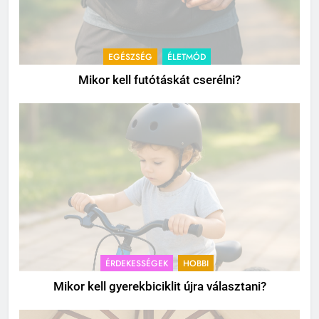
EGÉSZSÉG
ÉLETMÓD
Mikor kell futótáskát cserélni?
ÉRDEKESSÉGEK
HOBBI
Mikor kell gyerekbiciklit újra választani?