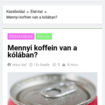
Kezdőoldal
Étel-ital
Mennyi koffein van a kólában?
ÉRDEKESSÉGEK
ÉTEL-ITAL
Mennyi koffein van a
kólában?
0
Mikor Kell
1 Év Ezelőtt
10 Mins