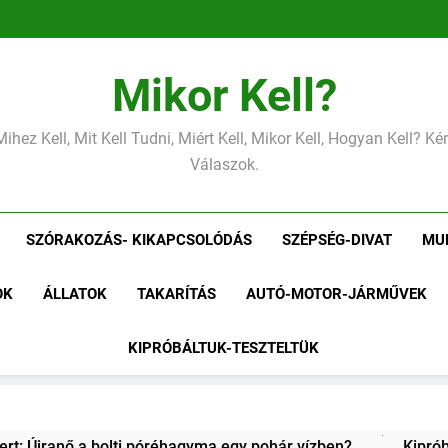
Mikor Kell?
Mihez Kell, Mit Kell Tudni, Miért Kell, Mikor Kell, Hogyan Kell? K
Válaszok.
SZÓRAKOZÁS- KIKAPCSOLÓDÁS
SZÉPSÉG-DIVAT
MU
OK
ÁLLATOK
TAKARÍTÁS
AUTÓ-MOTOR-JÁRMŰVEK
KIPRÓBÁLTUK-TESZTELTÜK
en?
Kipróbáltuk a házi sajtkészítést 1 liter tejből – Megé