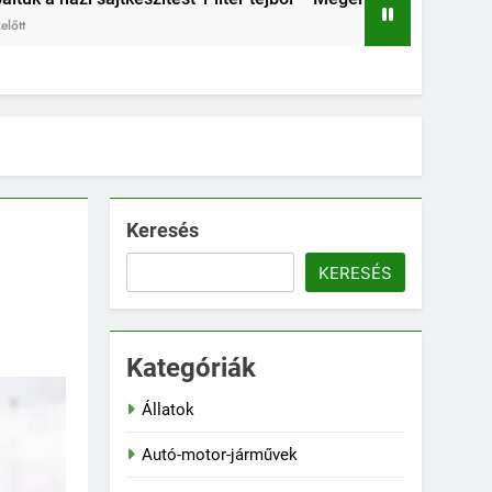
2 Hét Ezelőtt
Keresés
KERESÉS
Kategóriák
Állatok
Autó-motor-járművek