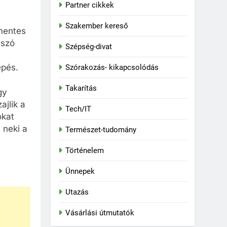
Partner cikkek
Szakember kereső
őmentes
 szó
Szépség-divat
épés.
Szórakozás- kikapcsolódás
Takarítás
gy
ajlik a
Tech/IT
okat
 neki a
Természet-tudomány
Történelem
Ünnepek
Utazás
Vásárlási útmutatók