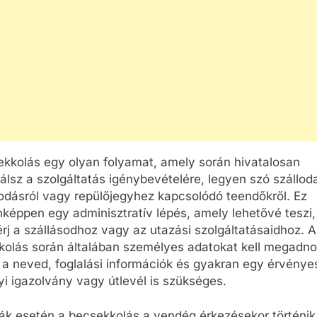
OK
CSALÁD-GYEREK-KAPCSOLATOK
CSALÁD-GYEREK-KA
ÉRDEKESSÉGEK
ÉRDEKESSÉGEK
kkolás egy olyan folyamat, amely során hivatalosan
rálsz a szolgáltatás igénybevételére, legyen szó szállod
Hengerpárna a
Mikor kell légzé
odásról vagy repülőjegyhez kapcsolódó teendőkről. Ez
vége
babaszobában – amikor a
cserélni babákn
nképpen egy adminisztratív lépés, amely lehetővé teszi
praktikus részlet prémium
rj a szállásodhoz vagy az utazási szolgáltatásaidhoz. A
7 Nap Ezelőtt
gondoskodássá válik
olás során általában személyes adatokat kell megadno
 a neved, foglalási információk és gyakran egy érvénye
7 Nap Ezelőtt
i igazolvány vagy útlevél is szükséges.
ák esetén a becsekkolás a vendég érkezésekor történik