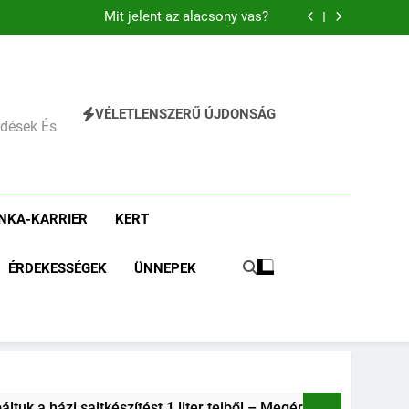
Miért zsibbad a kéz?
Mit jelent az alacsony vas?
Miért fáj a váll?
Mit jelent az alacsony vérnyomás?
Miért zsibbad a kéz?
Mit jelent az alacsony vas?
Miért fáj a váll?
VÉLETLENSZERŰ ÚJDONSÁG
Mit jelent az alacsony vérnyomás?
érdések És
Miért zsibbad a kéz?
NKA-KARRIER
KERT
ÉRDEKESSÉGEK
ÜNNEPEK
ri a macerát?
Kipróbáltuk: 3 vadregényes túraútvonal Bu