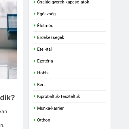
Család-gyerek-kapcsolatok
Egészség
Életmód
Érdekességek
Étel-ital
Ezotéria
Hobbi
Kert
dik?
Kipróbáltuk-Teszteltük
Munka-karrier
yan
Otthon
n.