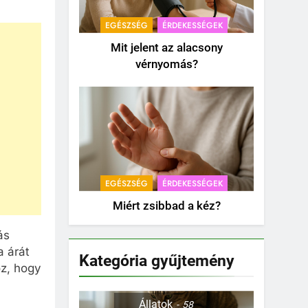
EGÉSZSÉG
ÉRDEKESSÉGEK
Mit jelent az alacsony
vérnyomás?
EGÉSZSÉG
ÉRDEKESSÉGEK
Miért zsibbad a kéz?
ás
a árát
Kategória gyűjtemény
oz, hogy
Állatok
58