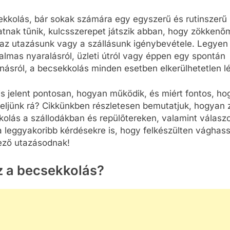
kkolás, bár sokak számára egy egyszerű és rutinszerű
tnak tűnik, kulcsszerepet játszik abban, hogy zökken
az utazásunk vagy a szállásunk igénybevétele. Legyen
almas nyaralásról, üzleti útról vagy éppen egy spontán
násról, a becsekkolás minden esetben elkerülhetetlen l
is jelent pontosan, hogyan működik, és miért fontos, ho
eljünk rá? Cikkünkben részletesen bemutatjuk, hogyan z
olás a szállodákban és repülőtereken, valamint válasz
 leggyakoribb kérdésekre is, hogy felkészülten vághass
ező utazásodnak!
z a becsekkolás?