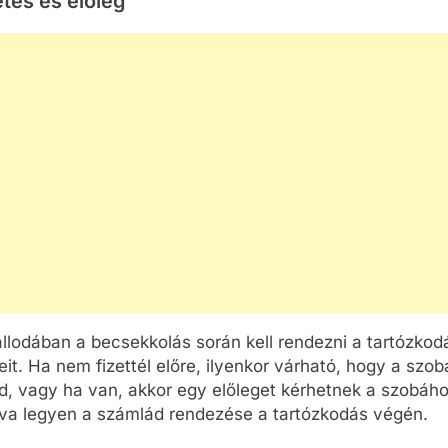
etés és előleg
llodában a becsekkolás során kell rendezni a tartózkod
eit. Ha nem fizettél előre, ilyenkor várható, hogy a szob
ed, vagy ha van, akkor egy előleget kérhetnek a szobáh
tva legyen a számlád rendezése a tartózkodás végén.