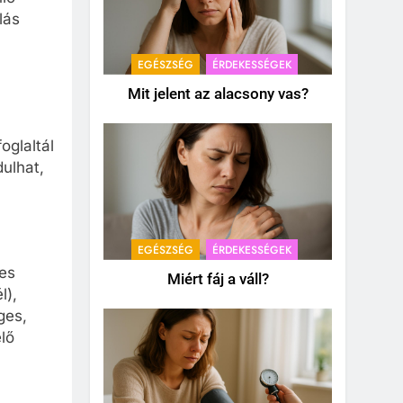
lás
EGÉSZSÉG
ÉRDEKESSÉGEK
Mit jelent az alacsony vas?
oglaltál
dulhat,
EGÉSZSÉG
ÉRDEKESSÉGEK
yes
Miért fáj a váll?
l),
ges,
lő