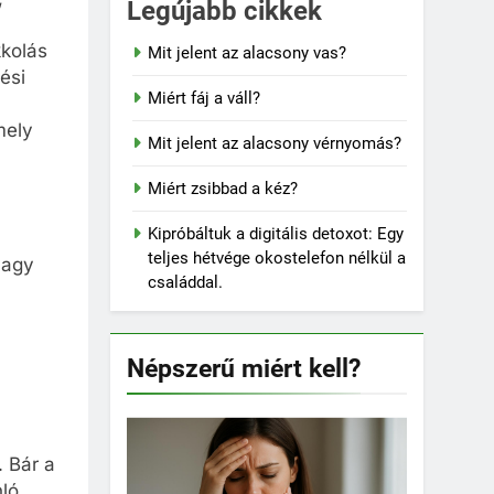
Legújabb cikkek
kkolás
Mit jelent az alacsony vas?
ési
Miért fáj a váll?
mely
Mit jelent az alacsony vérnyomás?
Miért zsibbad a kéz?
Kipróbáltuk a digitális detoxot: Egy
teljes hétvége okostelefon nélkül a
vagy
családdal.
Népszerű miért kell?
. Bár a
nló