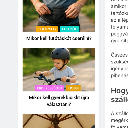
amikor 
tartózk
az a lé
folyama
EGÉSZSÉG
ÉLETMÓD
poggyás
Mikor kell futótáskát cserélni?
gyorsít
Összess
szükség
igénybe
pihené
ÉRDEKESSÉGEK
HOBBI
Hogy
Mikor kell gyerekbiciklit újra
szál
választani?
A száll
megérke
folyama