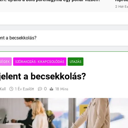
2 Hét Ezelőtt
lent a becsekkolás?
SÉGEK
SZÓRAKOZÁS- KIKAPCSOLÓDÁS
UTAZÁS
jelent a becsekkolás?
0
Kell
1 Év Ezelőtt
18 Mins