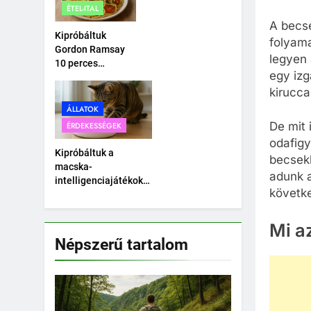
ÉTEL-ITAL
autó.
A becse
Kipróbáltuk
folyama
Gordon Ramsay
legyen 
10 perces
egy izg
tésztáját –
kirucca
Tényleg megvan
10 perc alatt?
ÁLLATOK
De mit 
ÉRDEKESSÉGEK
odafigy
Kipróbáltuk a
becsekk
macska-
adunk a
intelligenciajátékokat
követk
– Okosabb a cicánk,
mint hittük?
Mi a
Népszerű tartalom