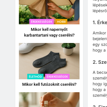
lépések
lépésrő
ÉRDEKESSÉGEK
HOBBI
1.
Érke
Mikor kell napernyőt
Amikor 
karbantartani vagy cserélni?
bejelen
egy szo
hogy a 
2.
Sze
A becse
ÉLETMÓD
ÉRDEKESSÉGEK
személy
hogy ig
Mikor kell futózoknit cserélni?
hogy a 
személy