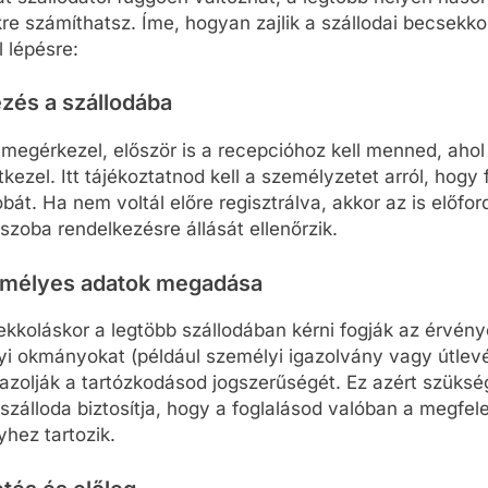
re számíthatsz. Íme, hogyan zajlik a szállodai becsekko
l lépésre:
zés a szállodába
megérkezel, először is a recepcióhoz kell menned, ahol
tkezel. Itt tájékoztatnod kell a személyzetet arról, hogy f
bát. Ha nem voltál előre regisztrálva, akkor az is előfor
szoba rendelkezésre állását ellenőrzik.
mélyes adatok megadása
kkoláskor a legtöbb szállodában kérni fogják az érvén
i okmányokat (például személyi igazolvány vagy útlevé
azolják a tartózkodásod jogszerűségét. Ez azért szüksé
szálloda biztosítja, hogy a foglalásod valóban a megfele
hez tartozik.