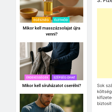
3.
Fiz
EGÉSZSÉG
ÉLETMÓD
Mikor kell masszázsolajat újra
venni?
ÉRDEKESSÉGEK
SZÉPSÉG-DIVAT
Sok szá
Mikor kell síruházatot cserélni?
költség
kifizet
biztosí