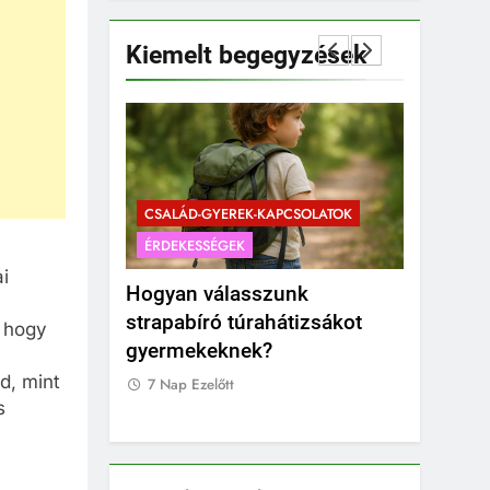
Kiemelt begegyzések
PCSOLATOK
CSALÁD-GYEREK-KAPCSOLATOK
ÉRDEKESSÉGEK
CSALÁD-G
ai
sfigyelőt
Hogyan válasszunk
Mikor a 
ál?
strapabíró túrahátizsákot
a pocako
, hogy
gyermekeknek?
kismama
időzítés
d, mint
7 Nap Ezelőtt
s
7 Nap Eze
,