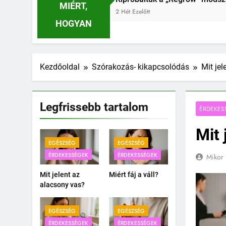
MIÉRT,
HOGYAN
Kezdőoldal
Szórakozás- kikapcsolódás
Mit je
Legfrissebb tartalom
ÉRDEKES
Mit 
EGÉSZSÉG
EGÉSZSÉG
ÉRDEKESSÉGEK
ÉRDEKESSÉGEK
Mikor 
Mit jelent az
Miért fáj a váll?
alacsony vas?
EGÉSZSÉG
EGÉSZSÉG
ÉRDEKESSÉGEK
ÉRDEKESSÉGEK