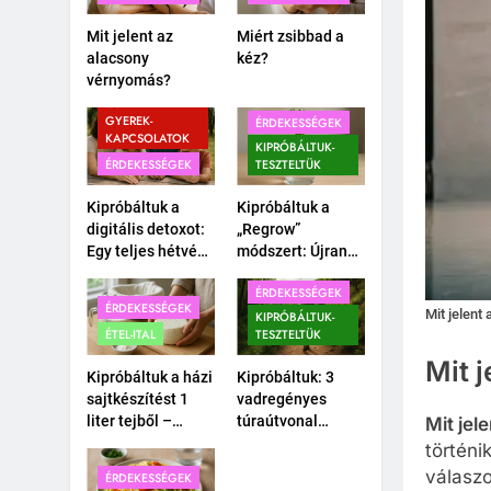
Mit jelent az
Miért zsibbad a
alacsony
kéz?
vérnyomás?
CSALÁD-
GYEREK-
ÉRDEKESSÉGEK
KAPCSOLATOK
KIPRÓBÁLTUK-
ÉRDEKESSÉGEK
TESZTELTÜK
Kipróbáltuk a
Kipróbáltuk a
digitális detoxot:
„Regrow”
Egy teljes hétvége
módszert: Újranő
okostelefon
a bolti
ÉRDEKESSÉGEK
nélkül a
póréhagyma egy
ÉRDEKESSÉGEK
Mit jelent
családdal.
pohár vízben?
KIPRÓBÁLTUK-
ÉTEL-ITAL
TESZTELTÜK
Mit 
Kipróbáltuk a házi
Kipróbáltuk: 3
sajtkészítést 1
vadregényes
liter tejből –
túraútvonal
Mit jel
Megéri a
Budapest
történi
macerát?
közelében,
válaszo
ÉRDEKESSÉGEK
amihez nem kell