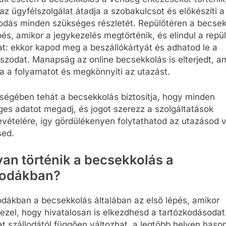
az ügyfélszolgálat átadja a szobakulcsot és előkészíti a
odás minden szükséges részletét. Repülőtéren a becse
pés, amikor a jegykezelés megtörténik, és elindul a repül
t: ekkor kapod meg a beszállókártyát és adhatod le a
zodat. Manapság az online becsekkolás is elterjedt, a
ja a folyamatot és megkönnyíti az utazást.
égében tehát a becsekkolás biztosítja, hogy minden
es adatot megadj, és jogot szerezz a szolgáltatások
vételére, így gördülékenyen folytathatod az utazásod 
sed.
an történik a becsekkolás a
lodákban?
odákban a becsekkolás általában az első lépés, amikor
zel, hogy hivatalosan is elkezdhesd a tartózkodásodat
t szállodától függően változhat, a legtöbb helyen haso