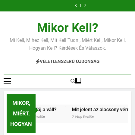
Mit jelent az
Mit jelent a
Ugrás
alacsony
magas
Mit jelent az
Miért fáj a váll?
vérnyomás?
vérnyomás?
a
alacsony vas?
Mit jelent az
Mit jelent a
alacsony
magas
Mit jelent az
Miért fáj a váll?
tartalomra
vérnyomás?
vérnyomás?
alacsony vas?
Mit jelent az
Mikor Kell?
alacsony
vérnyomás?
Mi Kell, Mihez Kell, Mit Kell Tudni, Miért Kell, Mikor Kell,
Hogyan Kell? Kérdések És Válaszok.
VÉLETLENSZERŰ ÚJDONSÁG
MIKOR,
Miért fáj a váll?
Mit jelent az alacsony vérnyomás?
MIÉRT,
5 Nap Ezelőtt
7 Nap Ezelőtt
HOGYAN