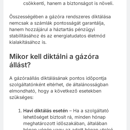
csökkenti, hanem a biztonságot is növeli.
Összességében a gázóra rendszeres diktálása
nemcsak a számlák pontosságát garantálja,
hanem hozzájárul a háztartás pénzügyi
stabilitásához és az energiatudatos életmód
kialakításához is.
Mikor kell diktálni a gázóra
állást?
A gázóraállás diktálásának pontos időpontja
szolgáltatónként eltérhet, de általánosságban
elmondható, hogy a következő esetekben
szükséges:
Havi diktálás esetén
– Ha a szolgáltató
lehetőséget biztosít rá, minden hónap
meghatározott időszakában, általában
hónap végén vagy az adott hónap utolsó