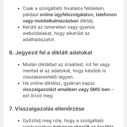
Csak a szolgáltató hivatalos felületein,
például
online ügyfélszolgálaton, telefonon
vagy mobilalkalmazásban
diktálj.
Kerüld az ismeretlen vagy gyanús
weboldalakat, hogy elkerüld az
adathalászatot.
6.
Jegyezd fel a diktált adatokat
Miután diktáltad az óraállást, írd fel vagy
mentsd el az adatokat, hogy később is
visszakereshető legyen.
Ha online diktálsz, gyakran kapsz
visszaigazolást emailben vagy SMS-ben
–
ezt őrizd meg.
7.
Visszaigazolás ellenőrzése
Győződj meg róla, hogy a szolgáltató
rendszerében
helyesen rögzült az óraállás
.