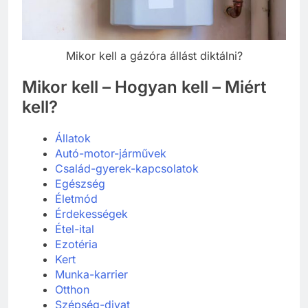
Mikor kell a gázóra állást diktálni?
Mikor kell – Hogyan kell – Miért
kell?
Állatok
Autó-motor-járművek
Család-gyerek-kapcsolatok
Egészség
Életmód
Érdekességek
Étel-ital
Ezotéria
Kert
Munka-karrier
Otthon
Szépség-divat