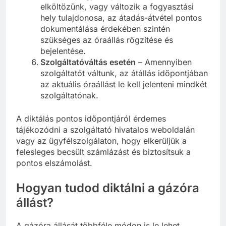
elköltözünk, vagy változik a fogyasztási
hely tulajdonosa, az átadás-átvétel pontos
dokumentálása érdekében szintén
szükséges az óraállás rögzítése és
bejelentése.
Szolgáltatóváltás esetén
– Amennyiben
szolgáltatót váltunk, az átállás időpontjában
az aktuális óraállást le kell jelenteni mindkét
szolgáltatónak.
A diktálás pontos időpontjáról érdemes
tájékozódni a szolgáltató hivatalos weboldalán
vagy az ügyfélszolgálaton, hogy elkerüljük a
felesleges becsült számlázást és biztosítsuk a
pontos elszámolást.
Hogyan tudod diktálni a gázóra
állást?
A gázóra állását többféle módon is le lehet