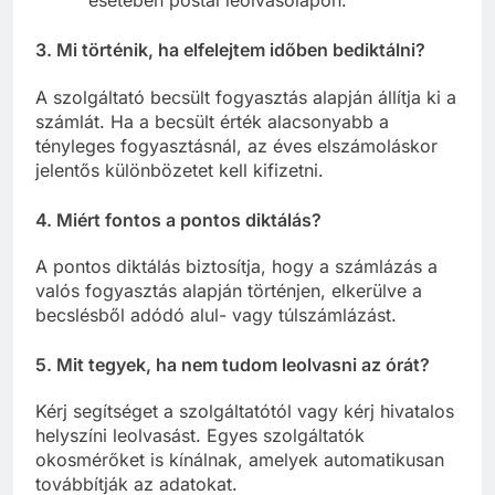
esetében postai leolvasólapon.
3. Mi történik, ha elfelejtem időben bediktálni?
A szolgáltató becsült fogyasztás alapján állítja ki a
számlát. Ha a becsült érték alacsonyabb a
tényleges fogyasztásnál, az éves elszámoláskor
jelentős különbözetet kell kifizetni.
4. Miért fontos a pontos diktálás?
A pontos diktálás biztosítja, hogy a számlázás a
valós fogyasztás alapján történjen, elkerülve a
becslésből adódó alul- vagy túlszámlázást.
5. Mit tegyek, ha nem tudom leolvasni az órát?
Kérj segítséget a szolgáltatótól vagy kérj hivatalos
helyszíni leolvasást. Egyes szolgáltatók
okosmérőket is kínálnak, amelyek automatikusan
továbbítják az adatokat.