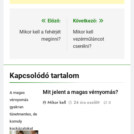
Előző:
Következő:
Bejegyzés
navigáció
Mikor kell a fehérjét
Mikor kell
meginni?
vezérműláncot
cserélni?
Kapcsolódó tartalom
Mit jelent a magas vérnyomás?
A magas
vérnyomás
Mikor kell
24 óra ezelőtt
0
gyakran
tünetmentes, de
komoly
kockázatokat