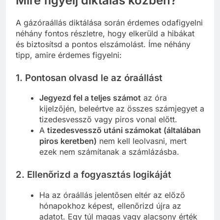
Mire figyelj diktálás közben?
A gázóraállás diktálása során érdemes odafigyelni
néhány fontos részletre, hogy elkerüld a hibákat
és biztosítsd a pontos elszámolást. Íme néhány
tipp, amire érdemes figyelni:
1.
Pontosan olvasd le az óraállást
Jegyezd fel a teljes számot
az óra
kijelzőjén, beleértve az összes számjegyet a
tizedesvessző vagy piros vonal előtt.
A
tizedesvessző utáni számokat (általában
piros keretben)
nem kell leolvasni, mert
ezek nem számítanak a számlázásba.
2.
Ellenőrizd a fogyasztás logikáját
Ha az óraállás jelentősen eltér az előző
hónapokhoz képest, ellenőrizd újra az
adatot. Egy túl magas vagy alacsony érték