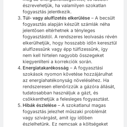
észrevehetjük, ha valamilyen szokatlan
fogyasztás jelentkezik.
Túl- vagy alulfizetés elkerülése
– A becsült
fogyasztás alapján készült számlák néha
jelentősen eltérhetnek a tényleges
fogyasztástól. A rendszeres leolvasás révén
elkerülhetjük, hogy hosszabb időn keresztül
alulfizessünk vagy épp túlfizessünk, így
nem kell hirtelen nagyobb összegeket
kiegyenlíteni a korrekciók során.
Energiatakarékosság
– A fogyasztási
szokások nyomon követése hozzájárulhat
az energiahatékonyság növeléséhez. Ha
rendszeresen ellenőrizzük a gázóra állását,
tudatosabban használjuk a gázt, és
csökkenthetjük a felesleges fogyasztást.
Hibák észlelése
– A szokatlanul magas
fogyasztás jelezhet műszaki problémát
vagy szivárgást, amit így időben
észlelhetünk. Ez nemcsak a költségeket