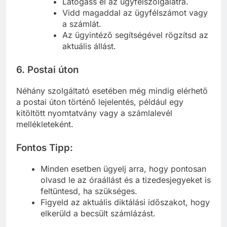
Látogass el az ügyfélszolgálatra.
Vidd magaddal az ügyfélszámot vagy
a számlát.
Az ügyintéző segítségével rögzítsd az
aktuális állást.
6.
Postai úton
Néhány szolgáltató esetében még mindig elérhető
a postai úton történő lejelentés, például egy
kitöltött nyomtatvány vagy a számlalevél
mellékleteként.
Fontos Tipp:
Minden esetben ügyelj arra, hogy pontosan
olvasd le az óraállást és a tizedesjegyeket is
feltüntesd, ha szükséges.
Figyeld az aktuális diktálási időszakot, hogy
elkerüld a becsült számlázást.