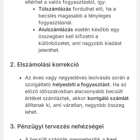
eltérhet a valós fogyasztástól, így:
Túlszámlázás
fordulhat elő, ha a
becslés magasabb a tényleges
fogyasztásnál.
Alulszámlázás
esetén később egy
összegben kell kifizetni a
különbözetet, ami nagyobb kiadást
jelenthet.
2.
Elszámolási korrekció
Az éves vagy negyedéves leolvasás során a
szolgáltató
helyesbíti a fogyasztást
. Ha az
előző időszakokban alacsonyabb becsült
értéket számláztak, akkor
korrigáló számlát
állítanak ki, ami váratlan, nagyobb összeg
lehet.
3.
Pénzügyi tervezés nehézségei
A becsült számlák megnehezítik a
havi