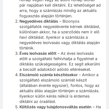
pár napjában kell diktálni. Ez lehetőséget ad
arra, hogy a számlázás mindig az aktuális
fogyasztás alapján történjen.
Negyedéves diktálás
– Bizonyos
szolgáltatók negyedévente kérnek diktálást,
különösen akkor, ha a szerződés nem ír elő
havi diktálást. Ilyenkor a számlázás a
negyedéves leolvasás vagy diktálás alapján
történik.
Éves leolvasás előtt
– Az éves leolvasás
előtt a szolgáltató felhívhatja a figyelmet a
diktálás szükségességére. Ez segít elkerülni
a becsült adatokból adódó eltéréseket.
Elszámoló számla készítésekor
– Amikor a
szolgáltató elszámoló számlát készít
(általában évente egyszer), fontos, hogy az
aktuális állás alapján történjen a számlázás.
Ilyenkor külön kérés nélkül is érdemes
diktálni az óraállást.
Költözés vagy tulajdonosváltás esetén
– Ha