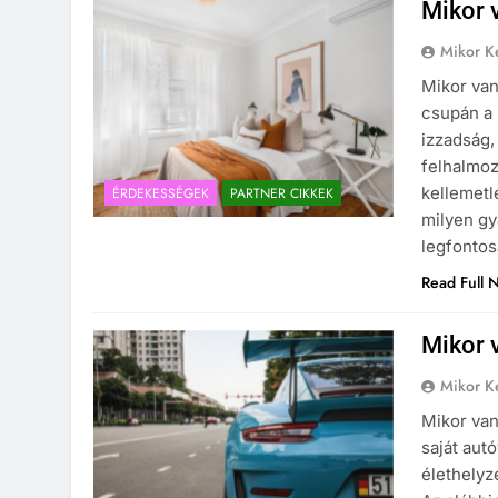
Mikor 
Mikor Ke
Mikor va
csupán a 
izzadság,
felhalmoz
kellemetl
ÉRDEKESSÉGEK
PARTNER CIKKEK
milyen gy
legfonto
Read Full 
Mikor 
Mikor Ke
Mikor van
saját aut
élethelyz