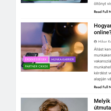
öltönyt v
Read Full 
Hogyan
online
Mikor Ke
Állást ke
munkakere
ÉRDEKESSÉGEK
MUNKA-KARRIER
vakansziát
PARTNER CIKKEK
munkahely
kérdést v
alapján v
Read Full 
Melyik
útmuta