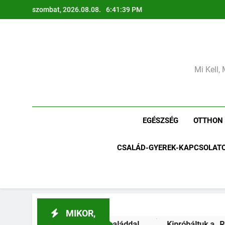
Ugrás
szombat, 2026.08.08.
6:41:42 PM
a
tartalomra
Mi Kell, 
EGÉSZSÉG
OTTHON
CSALÁD-GYEREK-KAPCSOLAT
MIKOR,
családdal.
Kipróbáltuk a „Regrow” módszert: Újranő a b