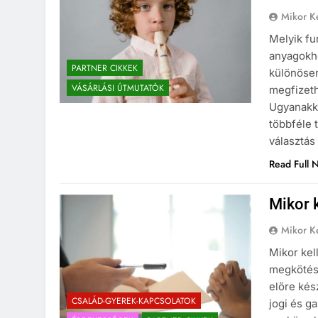
Mikor Ke
Melyik fu
anyagokho
PARTNER CIKKEK
különösen
VÁSÁRLÁSI ÚTMUTATÓK
megfizeth
Ugyanakko
többféle 
választá
Read Full 
Mikor 
Mikor Ke
Mikor kel
megkötése
előre kés
CSALÁD-GYEREK-KAPCSOLATOK
jogi és g