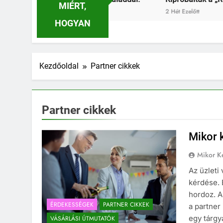
MIÉRT,
2 Hét Ezelőtt
HOGYAN
Kezdőoldal
Partner cikkek
Partner cikkek
Mikor k
Mikor Ke
Az üzleti
kérdése. 
hordoz. A
ÉRDEKESSÉGEK
PARTNER CIKKEK
a partner
egy tárgy
VÁSÁRLÁSI ÚTMUTATÓK