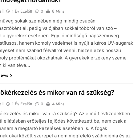
ll
1 Év Ezelőtt
0
8 Mins
müveg sokak szemében még mindig csupán
észítőként él, pedig valójában sokkal többről van szó –
n a gyerekek esetében. Egy jó minőségű napszemüveg
tílusos, hanem komoly védelmet is nyújt a káros UV-sugarak
elyeket nem szabad félvállról venni, hiszen ezek hosszú
moly problémákat okozhatnak. A gyerekek érzékeny szeme
 ki van téve…
News
yökérkezelés és mikor van rá szükség?
ll
1 Év Ezelőtt
0
4 Mins
érkezelés és mikor van rá szükség? Az elmúlt évtizedekben
ti ellátásban erőteljes fejlődés következett be, nem csak a
hanem a megtartó kezelések esetében is. A fogak
nak okai között szerepel a nem megfelelő szájhigiénia és az