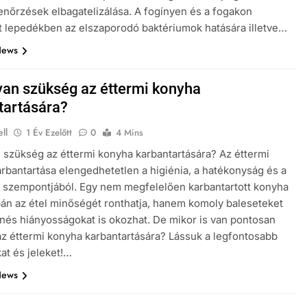
lenőrzések elbagatelizálása. A fogínyen és a fogakon
t lepedékben az elszaporodó baktériumok hatására illetve…
News
van szükség az éttermi konyha
tartására?
ll
1 Év Ezelőtt
0
4 Mins
 szükség az éttermi konyha karbantartására? Az éttermi
rbantartása elengedhetetlen a higiénia, a hatékonyság és a
 szempontjából. Egy nem megfelelően karbantartott konyha
n az étel minőségét ronthatja, hanem komoly baleseteket
nés hiányosságokat is okozhat. De mikor is van pontosan
z éttermi konyha karbantartására? Lássuk a legfontosabb
at és jeleket!…
News