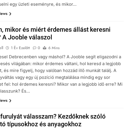
iselni egy üzleti eseményre, és mikor…
News
, mikor és miért érdemes állást keresni
? A Jooble válaszol
ll
1 Év Ezelőtt
0
6 Mins
resel Debrecenben vagy máshol? A Jooble segít eligazodni a
sés világában: mikor érdemes váltani, hol keresd a legjobb
, és mire figyelj, hogy valóban hozzád illő munkát találj. A
váltás vagy egy új pozíció megtalálása mindig egy sor
et fel: hol érdemes keresni? Mikor van a legjobb idő erre? Mi
álasszunk? És…
News
 furulyát válasszam? Kezdőknek szóló
tó típusokhoz és anyagokhoz