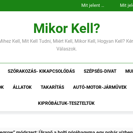
Mit jelent az
Mit jel
alacsony
m
Mit jelent az
Mit jel
vérnyomás?
vérnyo
alacsony
m
Mit jelent az
vérnyomás?
vérnyo
alacsony
vérnyomás?
Mikor Kell?
Mihez Kell, Mit Kell Tudni, Miért Kell, Mikor Kell, Hogyan Kell? K
Válaszok.
SZÓRAKOZÁS- KIKAPCSOLÓDÁS
SZÉPSÉG-DIVAT
MU
OK
ÁLLATOK
TAKARÍTÁS
AUTÓ-MOTOR-JÁRMŰVEK
KIPRÓBÁLTUK-TESZTELTÜK
olti póréhagyma egy pohár vízben?
Kipróbáltuk a házi saj