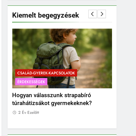
Kiemelt begegyzések
CSALÁD-GYEREK-KAPCSOLATOK
ÉRDEKESSÉGEK
CSALÁD-G
Hogyan válasszunk strapabíró
Mikor a 
túrahátizsákot gyermekeknek?
pocakot?
fotózás 
2 Év Ezelőtt
2 Év Ezelő