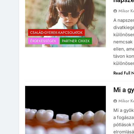
Mikor Ke
A napsze
divatkieg
CSALÁD-GYEREK-KAPCSOLATOK
különöse
ÉRDEKESSÉGEK
PARTNER CIKKEK
nemcsak s
ellen, am
távon ko
különösen
Read Full 
Mi a g
Mikor Ke
Mi a gyök
a fogásza
pótlások 
elromlásá