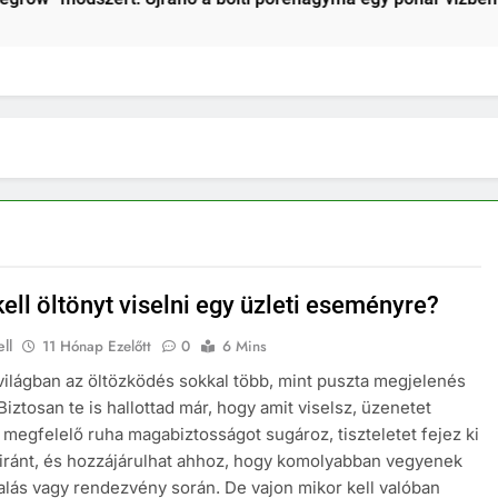
2 Hét Ezelőtt
ell öltönyt viselni egy üzleti eseményre?
ll
11 Hónap Ezelőtt
0
6 Mins
 világban az öltözködés sokkal több, mint puszta megjelenés
Biztosan te is hallottad már, hogy amit viselsz, üzenetet
 megfelelő ruha magabiztosságot sugároz, tiszteletet fejez ki
 iránt, és hozzájárulhat ahhoz, hogy komolyabban vegyenek
alás vagy rendezvény során. De vajon mikor kell valóban