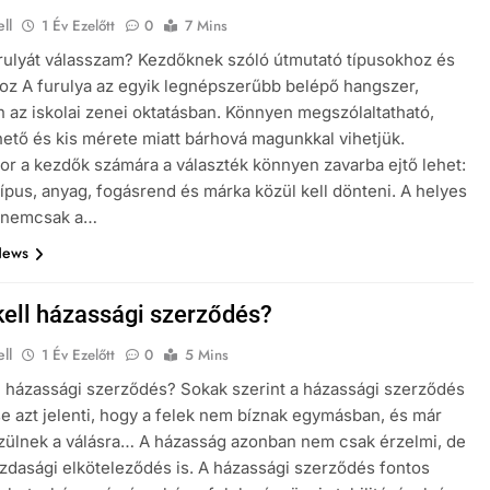
ll
1 Év Ezelőtt
0
7 Mins
rulyát válasszam? Kezdőknek szóló útmutató típusokhoz és
z A furulya az egyik legnépszerűbb belépő hangszer,
 az iskolai zenei oktatásban. Könnyen megszólaltatható,
ető és kis mérete miatt bárhová magunkkal vihetjük.
r a kezdők számára a választék könnyen zavarba ejtő lehet:
típus, anyag, fogásrend és márka közül kell dönteni. A helyes
s nemcsak a…
News
kell házassági szerződés?
ll
1 Év Ezelőtt
0
5 Mins
l házassági szerződés? Sokak szerint a házassági szerződés
 azt jelenti, hogy a felek nem bíznak egymásban, és már
zülnek a válásra… A házasság azonban nem csak érzelmi, de
azdasági elköteleződés is. A házassági szerződés fontos