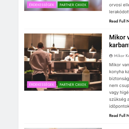
orvosi el
ÉRDEKESSÉGEK
PARTNER CIKKEK
lerakódot
Read Full 
Mikor 
karban
Mikor Ke
Mikor van
konyha ka
biztonság
ÉRDEKESSÉGEK
PARTNER CIKKEK
nem csupá
vagy higé
szükség a
időpontok
Read Full 