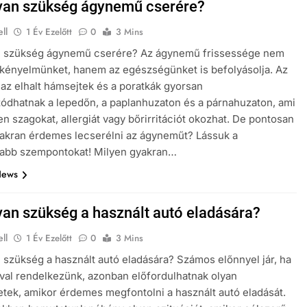
van szükség ágynemű cserére?
ll
1 Év Ezelőtt
0
3 Mins
n szükség ágynemű cserére? Az ágynemű frissessége nem
kényelmünket, hanem az egészségünket is befolyásolja. Az
 az elhalt hámsejtek és a poratkák gyorsan
ódhatnak a lepedőn, a paplanhuzaton és a párnahuzaton, ami
en szagokat, allergiát vagy bőrirritációt okozhat. De pontosan
akran érdemes lecserélni az ágyneműt? Lássuk a
sabb szempontokat! Milyen gyakran…
News
van szükség a használt autó eladására?
ll
1 Év Ezelőtt
0
3 Mins
 szükség a használt autó eladására? Számos előnnyel jár, ha
óval rendelkezünk, azonban előfordulhatnak olyan
etek, amikor érdemes megfontolni a használt autó eladását.