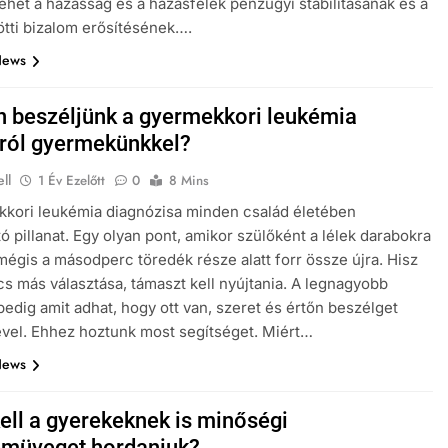
ehet a házasság és a házasfelek pénzügyi stabilitásának és a
ötti bizalom erősítésének….
News
 beszéljünk a gyermekkori leukémia
ról gyermekünkkel?
ll
1 Év Ezelőtt
0
8 Mins
kori leukémia diagnózisa minden család életében
tó pillanat. Egy olyan pont, amikor szülőként a lélek darabokra
LATOK
CSALÁD-GYEREK-KAPCSOLATOK
mégis a másodperc töredék része alatt forr össze újra. Hisz
ÉRDEKESSÉGEK
ncs más választása, támaszt kell nyújtania. A legnagyobb
pedig amit adhat, hogy ott van, szeret és értőn beszélget
aszobában –
Mikor kell légzésfigyelőt cserélni
vel. Ehhez hoztunk most segítséget. Miért…
 részlet prémium
babáknál?
News
ik
2 Év Ezelőtt
kell a gyerekeknek is minőségi
müveget hordaniuk?