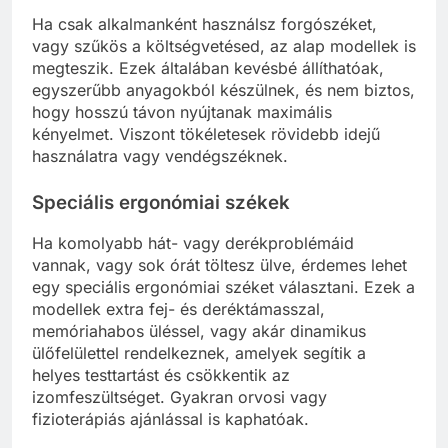
Ha csak alkalmanként használsz forgószéket,
vagy szűkös a költségvetésed, az alap modellek is
megteszik. Ezek általában kevésbé állíthatóak,
egyszerűbb anyagokból készülnek, és nem biztos,
hogy hosszú távon nyújtanak maximális
kényelmet. Viszont tökéletesek rövidebb idejű
használatra vagy vendégszéknek.
Speciális ergonómiai székek
Ha komolyabb hát- vagy derékproblémáid
vannak, vagy sok órát töltesz ülve, érdemes lehet
egy speciális ergonómiai széket választani. Ezek a
modellek extra fej- és deréktámasszal,
memóriahabos üléssel, vagy akár dinamikus
ülőfelülettel rendelkeznek, amelyek segítik a
helyes testtartást és csökkentik az
izomfeszültséget. Gyakran orvosi vagy
fizioterápiás ajánlással is kaphatóak.