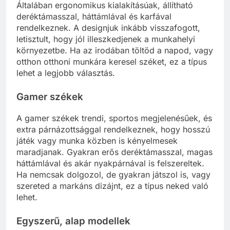
Általában ergonomikus kialakításúak, állítható
deréktámasszal, háttámlával és karfával
rendelkeznek. A designjuk inkább visszafogott,
letisztult, hogy jól illeszkedjenek a munkahelyi
környezetbe. Ha az irodában töltöd a napod, vagy
otthon otthoni munkára keresel széket, ez a típus
lehet a legjobb választás.
Gamer székek
A gamer székek trendi, sportos megjelenésűek, és
extra párnázottsággal rendelkeznek, hogy hosszú
játék vagy munka közben is kényelmesek
maradjanak. Gyakran erős deréktámasszal, magas
háttámlával és akár nyakpárnával is felszereltek.
Ha nemcsak dolgozol, de gyakran játszol is, vagy
szereted a markáns dizájnt, ez a típus neked való
lehet.
Egyszerű, alap modellek