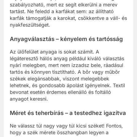
szabályozható, mert ez segít elkerülni a merev
tartást. Ne feledd a karfákat sem: az állítható
karfák támogatják a karokat, csökkentve a váll- és
nyakfeszültséget.
Anyagválasztás – kényelem és tartósság
Az ülőfelület anyaga is sokat számít. A
légáteresztő hálós anyag például kiváló választás
nyári melegben, mert nem izzadsz bele, ráadásul
tartós és könnyen tisztítható. A bőr vagy műbőr
székek elegánsabbak, viszont melegebbek
lehetnek, és gondosabb ápolást igényelnek. Textil
bevonat esetén érdemes ellenálló és foltálló
anyagot keresni.
Méret és teherbírás – a testedhez igazítva
Ne válassz túl nagy vagy túl kicsi széket! Fontos,
hogy a szék mérete összhangban legyen a