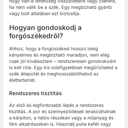
hogy van-e lehetőség visszavételre vagy cserére,
ha nem válik be a szék. Egy megbízható gyártó
vagy bolt általában ezt biztosítja.
Hogyan gondoskodj a
forgószékedről?
Ahhoz, hogy a forgószéked hosszú ideig
kényelmes és megbízható maradjon, nem elég
csak jól kiválasztani – rendszeresen gondoskodni
is kell róla. Egy kis odafigyeléssel megőrizheted a
szék állapotát és meghosszabbíthatod az
élettartamát.
Rendszeres tisztítás
Az első és legfontosabb lépés a rendszeres
tisztítás. A por és szennyeződések lerakódhatnak
a kárpiton, a hálós részeken vagy a műanyag és
fém alkatrészeken is. Használj puha kefét vagy