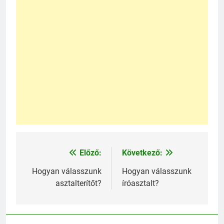
Előző:
Következő:
Bejegyzés
navigáció
Hogyan válasszunk
Hogyan válasszunk
asztalterítőt?
íróasztalt?