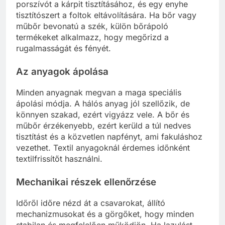
porszívót a kárpit tisztításához, és egy enyhe
tisztítószert a foltok eltávolítására. Ha bőr vagy
műbőr bevonatú a szék, külön bőrápoló
termékeket alkalmazz, hogy megőrizd a
rugalmasságát és fényét.
Az anyagok ápolása
Minden anyagnak megvan a maga speciális
ápolási módja. A hálós anyag jól szellőzik, de
könnyen szakad, ezért vigyázz vele. A bőr és
műbőr érzékenyebb, ezért kerüld a túl nedves
tisztítást és a közvetlen napfényt, ami fakuláshoz
vezethet. Textil anyagoknál érdemes időnként
textilfrissítőt használni.
Mechanikai részek ellenőrzése
Időről időre nézd át a csavarokat, állító
mechanizmusokat és a görgőket, hogy minden
stabilan és megfelelően működjön. Ha lazulást