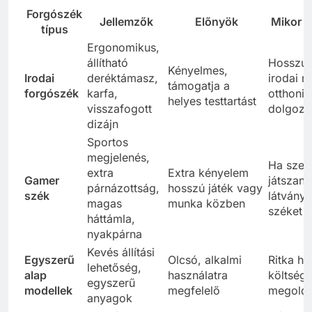
Forgószék
Jellemzők
Előnyök
Mikor v
típus
Ergonomikus,
állítható
Hosszú 
Kényelmes,
Irodai
deréktámasz,
irodai 
támogatja a
forgószék
karfa,
otthoni
helyes testtartást
visszafogott
dolgozá
dizájn
Sportos
megjelenés,
Ha szer
extra
Extra kényelem
Gamer
játszani
párnázottság,
hosszú játék vagy
szék
látvány
magas
munka közben
széket s
háttámla,
nyakpárna
Kevés állítási
Egyszerű
Olcsó, alkalmi
Ritka ha
lehetőség,
alap
használatra
költség
egyszerű
modellek
megfelelő
megold
anyagok