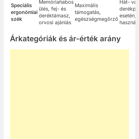
Memóriahabos
Hát- va
Speciális
Maximális
ülés, fej- és
derékpr
ergonómiai
támogatás,
deréktámasz,
esetén, 
szék
egészségmegőrző
orvosi ajánlás
használa
Árkategóriák és ár-érték arány