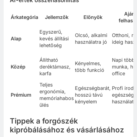
Ár-érték összehasonlítás
Ajánl
Árkategória
Jellemzők
Előnyök
felhasz
Egyszerű,
Olcsó, alkalmi
Otthoni, rö
Alap
kevés állítási
használatra jó
ideig hasz
lehetőség
Állítható
Napi több 
Kényelmes,
Közép
deréktámasz,
munka, h
több funkció
karfa
office
Teljes
Egészségbarát,
Profi iroda
ergonómia,
Prémium
hosszú távú
egészség
memóriahabos
kényelem
használat
ülés
Tippek a forgószék
kipróbálásához és vásárlásához