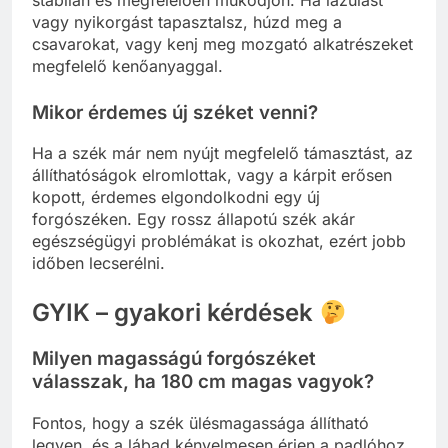
vagy nyikorgást tapasztalsz, húzd meg a
csavarokat, vagy kenj meg mozgató alkatrészeket
megfelelő kenőanyaggal.
Mikor érdemes új széket venni?
Ha a szék már nem nyújt megfelelő támasztást, az
állíthatóságok elromlottak, vagy a kárpit erősen
kopott, érdemes elgondolkodni egy új
forgószéken. Egy rossz állapotú szék akár
egészségügyi problémákat is okozhat, ezért jobb
időben lecserélni.
GYIK – gyakori kérdések
Milyen magasságú forgószéket
válasszak, ha 180 cm magas vagyok?
Fontos, hogy a szék ülésmagassága állítható
legyen, és a lábad kényelmesen érjen a padlóhoz.