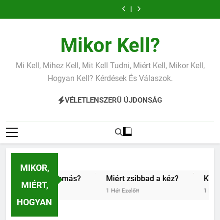
Ugrás
vas?
vérnyomás?
vas?
alacsony
kéz?
vérnyomás?
a
tartalomra
Mikor Kell?
Mi Kell, Mihez Kell, Mit Kell Tudni, Miért Kell, Mikor Kell,
Hogyan Kell? Kérdések És Válaszok.
VÉLETLENSZERŰ ÚJDONSÁG
MIKOR,
csony vérnyomás?
Miért zsibbad a kéz?
Kipróbáltuk 
MIÉRT,
1 Hét Ezelőtt
1 Hét Ezelőtt
HOGYAN