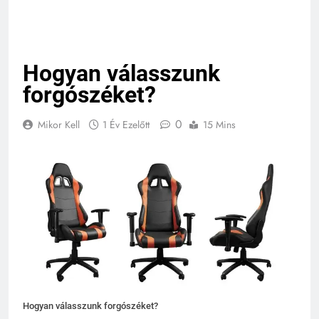
Hogyan válasszunk
forgószéket?
0
Mikor Kell
1 Év Ezelőtt
15 Mins
Hogyan válasszunk forgószéket?