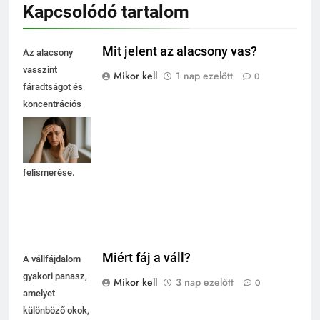
Kapcsolódó tartalom
Mit jelent az alacsony vas?
Az alacsony
vasszint
Mikor kell
1 nap ezelőtt
0
fáradtságot és
koncentrációs
nehézségeket
okozhat, ezért
fontos a tünetek
felismerése.
Miért fáj a váll?
A vállfájdalom
gyakori panasz,
Mikor kell
3 nap ezelőtt
0
amelyet
különböző okok,