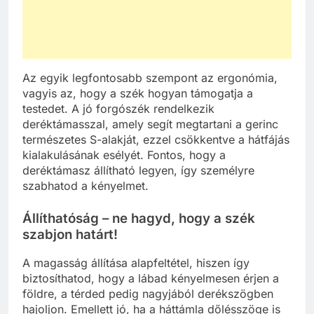
Az egyik legfontosabb szempont az ergonómia,
vagyis az, hogy a szék hogyan támogatja a
testedet. A jó forgószék rendelkezik
deréktámasszal, amely segít megtartani a gerinc
természetes S-alakját, ezzel csökkentve a hátfájás
kialakulásának esélyét. Fontos, hogy a
deréktámasz állítható legyen, így személyre
szabhatod a kényelmet.
Állíthatóság – ne hagyd, hogy a szék
szabjon határt!
A magasság állítása alapfeltétel, hiszen így
biztosíthatod, hogy a lábad kényelmesen érjen a
földre, a térded pedig nagyjából derékszögben
hajoljon. Emellett jó, ha a háttámla dőlésszöge is