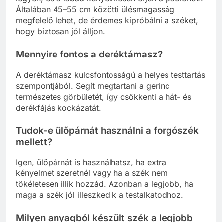
Általában 45–55 cm közötti ülésmagasság
megfelelő lehet, de érdemes kipróbálni a széket,
hogy biztosan jól álljon.
Mennyire fontos a deréktámasz?
A deréktámasz kulcsfontosságú a helyes testtartás
szempontjából. Segít megtartani a gerinc
természetes görbületét, így csökkenti a hát- és
derékfájás kockázatát.
Tudok-e ülőpárnát használni a forgószék
mellett?
Igen, ülőpárnát is használhatsz, ha extra
kényelmet szeretnél vagy ha a szék nem
tökéletesen illik hozzád. Azonban a legjobb, ha
maga a szék jól illeszkedik a testalkatodhoz.
Milyen anyagból készült szék a legjobb