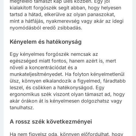
megfelelő támaszt kap ülés közben. Egy jól
kialakított forgószék segít abban, hogy helyesen
tartsd a hátad, elkerülve az olyan panaszokat,
mint a hátfájás, nyakmerevség vagy akár az idegi
nyomódásból eredő zsibbadás.
Kényelem és hatékonyság
Egy kényelmes forgószék nemcsak az
egészséged miatt fontos, hanem azért is, mert
növeli a koncentrációdat és a
munkateljesítményedet. Ha folyton kényelmetlenül
ülsz, könnyen elkalandozik a figyelmed, fáradtabb
leszel, és csökken a hatékonyságod. Egy
ergonomikus szék viszont olyan támaszt ad, hogy
akár órákon át is kényelmesen dolgozhatsz vagy
tanulhatsz.
A rossz szék következményei
Ha nem figyelsz oda, könnyen előfordulhat, hogy