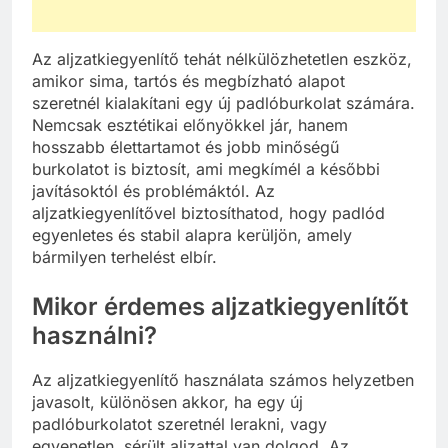
Az aljzatkiegyenlítő tehát nélkülözhetetlen eszköz,
amikor sima, tartós és megbízható alapot
szeretnél kialakítani egy új padlóburkolat számára.
Nemcsak esztétikai előnyökkel jár, hanem
hosszabb élettartamot és jobb minőségű
burkolatot is biztosít, ami megkímél a későbbi
javításoktól és problémáktól. Az
aljzatkiegyenlítővel biztosíthatod, hogy padlód
egyenletes és stabil alapra kerüljön, amely
bármilyen terhelést elbír.
Mikor érdemes aljzatkiegyenlítőt
használni?
Az aljzatkiegyenlítő használata számos helyzetben
javasolt, különösen akkor, ha egy új
padlóburkolatot szeretnél lerakni, vagy
egyenetlen, sérült aljzattal van dolgod. Az