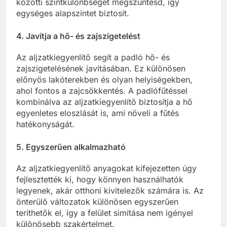
közötti szintkülönbséget megszüntesd, így
egységes alapszintet biztosít.
4. Javítja a hő- és zajszigetelést
Az aljzatkiegyenlítő segít a padló hő- és
zajszigetelésének javításában. Ez különösen
előnyös lakóterekben és olyan helyiségekben,
ahol fontos a zajcsökkentés. A padlófűtéssel
kombinálva az aljzatkiegyenlítő biztosítja a hő
egyenletes eloszlását is, ami növeli a fűtés
hatékonyságát.
5. Egyszerűen alkalmazható
Az aljzatkiegyenlítő anyagokat kifejezetten úgy
fejlesztették ki, hogy könnyen használhatók
legyenek, akár otthoni kivitelezők számára is. Az
önterülő változatok különösen egyszerűen
teríthetők el, így a felület simítása nem igényel
különösebb szakértelmet.