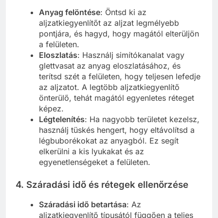
Anyag felöntése
: Öntsd ki az
aljzatkiegyenlítőt az aljzat legmélyebb
pontjára, és hagyd, hogy magától elterüljön
a felületen.
Eloszlatás
: Használj simítókanalat vagy
glettvasat az anyag eloszlatásához, és
terítsd szét a felületen, hogy teljesen lefedje
az aljzatot. A legtöbb aljzatkiegyenlítő
önterülő, tehát magától egyenletes réteget
képez.
Légtelenítés
: Ha nagyobb területet kezelsz,
használj tüskés hengert, hogy eltávolítsd a
légbuborékokat az anyagból. Ez segít
elkerülni a kis lyukakat és az
egyenetlenségeket a felületen.
4. Száradási idő és rétegek ellenőrzése
Száradási idő betartása
: Az
aljzatkiegyenlítő típusától függően a teljes