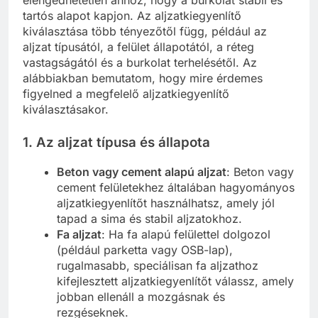
elengedhetetlen ahhoz, hogy a burkolat stabil és
tartós alapot kapjon. Az aljzatkiegyenlítő
kiválasztása több tényezőtől függ, például az
aljzat típusától, a felület állapotától, a réteg
vastagságától és a burkolat terhelésétől. Az
alábbiakban bemutatom, hogy mire érdemes
figyelned a megfelelő aljzatkiegyenlítő
kiválasztásakor.
1. Az aljzat típusa és állapota
Beton vagy cement alapú aljzat
: Beton vagy
cement felületekhez általában hagyományos
aljzatkiegyenlítőt használhatsz, amely jól
tapad a sima és stabil aljzatokhoz.
Fa aljzat
: Ha fa alapú felülettel dolgozol
(például parketta vagy OSB-lap),
rugalmasabb, speciálisan fa aljzathoz
kifejlesztett aljzatkiegyenlítőt válassz, amely
jobban ellenáll a mozgásnak és
rezgéseknek.