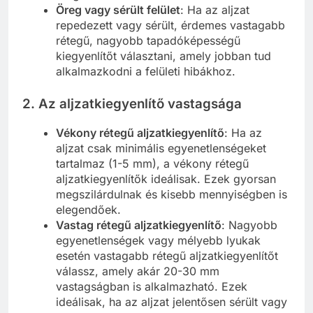
Öreg vagy sérült felület
: Ha az aljzat
repedezett vagy sérült, érdemes vastagabb
rétegű, nagyobb tapadóképességű
kiegyenlítőt választani, amely jobban tud
alkalmazkodni a felületi hibákhoz.
2. Az aljzatkiegyenlítő vastagsága
Vékony rétegű aljzatkiegyenlítő
: Ha az
aljzat csak minimális egyenetlenségeket
tartalmaz (1-5 mm), a vékony rétegű
aljzatkiegyenlítők ideálisak. Ezek gyorsan
megszilárdulnak és kisebb mennyiségben is
elegendőek.
Vastag rétegű aljzatkiegyenlítő
: Nagyobb
egyenetlenségek vagy mélyebb lyukak
esetén vastagabb rétegű aljzatkiegyenlítőt
válassz, amely akár 20-30 mm
vastagságban is alkalmazható. Ezek
ideálisak, ha az aljzat jelentősen sérült vagy