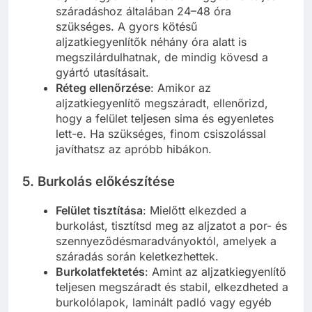
száradáshoz általában 24–48 óra
szükséges. A gyors kötésű
aljzatkiegyenlítők néhány óra alatt is
megszilárdulhatnak, de mindig kövesd a
gyártó utasításait.
Réteg ellenőrzése
: Amikor az
aljzatkiegyenlítő megszáradt, ellenőrizd,
hogy a felület teljesen sima és egyenletes
lett-e. Ha szükséges, finom csiszolással
javíthatsz az apróbb hibákon.
5. Burkolás előkészítése
Felület tisztítása
: Mielőtt elkezded a
burkolást, tisztítsd meg az aljzatot a por- és
szennyeződésmaradványoktól, amelyek a
száradás során keletkezhettek.
Burkolatfektetés
: Amint az aljzatkiegyenlítő
teljesen megszáradt és stabil, elkezdheted a
burkolólapok, laminált padló vagy egyéb