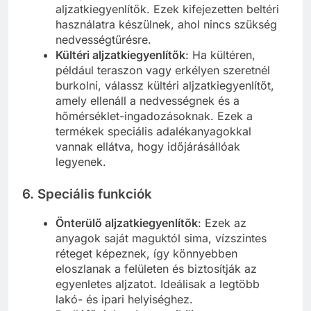
aljzatkiegyenlítők. Ezek kifejezetten beltéri
használatra készülnek, ahol nincs szükség
nedvességtűrésre.
Kültéri aljzatkiegyenlítők
: Ha kültéren,
például teraszon vagy erkélyen szeretnél
burkolni, válassz kültéri aljzatkiegyenlítőt,
amely ellenáll a nedvességnek és a
hőmérséklet-ingadozásoknak. Ezek a
termékek speciális adalékanyagokkal
vannak ellátva, hogy időjárásállóak
legyenek.
6. Speciális funkciók
Önterülő aljzatkiegyenlítők
: Ezek az
anyagok saját maguktól sima, vízszintes
réteget képeznek, így könnyebben
eloszlanak a felületen és biztosítják az
egyenletes aljzatot. Ideálisak a legtöbb
lakó- és ipari helyiséghez.