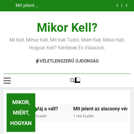
Mit jelent az
Ugrás
alacsony
vérnyomás?
a
tartalomra
Mikor Kell?
Mi Kell, Mihez Kell, Mit Kell Tudni, Miért Kell, Mikor Kell,
Hogyan Kell? Kérdések És Válaszok.
VÉLETLENSZERŰ ÚJDONSÁG
MIKOR,
Miért fáj a váll?
Mit jelent az alacsony vérnyomás?
MIÉRT,
5 Nap Ezelőtt
1 Hét Ezelőtt
HOGYAN