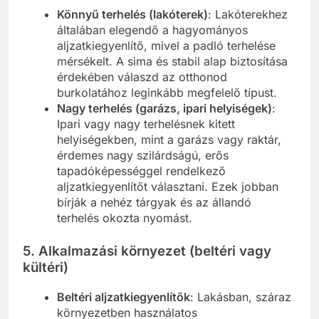
Könnyű terhelés (lakóterek)
: Lakóterekhez
általában elegendő a hagyományos
aljzatkiegyenlítő, mivel a padló terhelése
mérsékelt. A sima és stabil alap biztosítása
érdekében válaszd az otthonod
burkolatához leginkább megfelelő típust.
Nagy terhelés (garázs, ipari helyiségek)
:
Ipari vagy nagy terhelésnek kitett
helyiségekben, mint a garázs vagy raktár,
érdemes nagy szilárdságú, erős
tapadóképességgel rendelkező
aljzatkiegyenlítőt választani. Ezek jobban
bírják a nehéz tárgyak és az állandó
terhelés okozta nyomást.
5. Alkalmazási környezet (beltéri vagy
kültéri)
Beltéri aljzatkiegyenlítők
: Lakásban, száraz
környezetben használatos