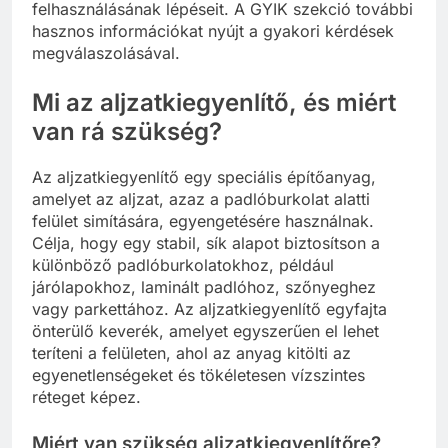
felhasználásának lépéseit. A GYIK szekció további
hasznos információkat nyújt a gyakori kérdések
megválaszolásával.
Mi az aljzatkiegyenlítő, és miért
van rá szükség?
Az aljzatkiegyenlítő egy speciális építőanyag,
amelyet az aljzat, azaz a padlóburkolat alatti
felület simítására, egyengetésére használnak.
Célja, hogy egy stabil, sík alapot biztosítson a
különböző padlóburkolatokhoz, például
járólapokhoz, laminált padlóhoz, szőnyeghez
vagy parkettához. Az aljzatkiegyenlítő egyfajta
önterülő keverék, amelyet egyszerűen el lehet
teríteni a felületen, ahol az anyag kitölti az
egyenetlenségeket és tökéletesen vízszintes
réteget képez.
Miért van szükség aljzatkiegyenlítőre?