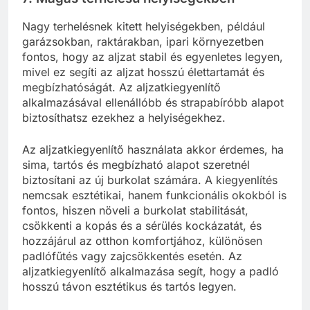
Nagy terhelésnek kitett helyiségekben, például
garázsokban, raktárakban, ipari környezetben
fontos, hogy az aljzat stabil és egyenletes legyen,
mivel ez segíti az aljzat hosszú élettartamát és
megbízhatóságát. Az aljzatkiegyenlítő
alkalmazásával ellenállóbb és strapabíróbb alapot
biztosíthatsz ezekhez a helyiségekhez.
Az aljzatkiegyenlítő használata akkor érdemes, ha
sima, tartós és megbízható alapot szeretnél
biztosítani az új burkolat számára. A kiegyenlítés
nemcsak esztétikai, hanem funkcionális okokból is
fontos, hiszen növeli a burkolat stabilitását,
csökkenti a kopás és a sérülés kockázatát, és
hozzájárul az otthon komfortjához, különösen
padlófűtés vagy zajcsökkentés esetén. Az
aljzatkiegyenlítő alkalmazása segít, hogy a padló
hosszú távon esztétikus és tartós legyen.