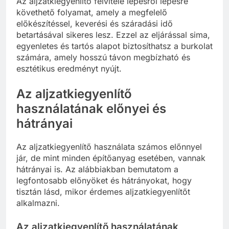
Az aljzatkiegyenlítő felvitele lépésről lépésre
követhető folyamat, amely a megfelelő
előkészítéssel, keverési és száradási idő
betartásával sikeres lesz. Ezzel az eljárással sima,
egyenletes és tartós alapot biztosíthatsz a burkolat
számára, amely hosszú távon megbízható és
esztétikus eredményt nyújt.
Az aljzatkiegyenlítő
használatának előnyei és
hátrányai
Az aljzatkiegyenlítő használata számos előnnyel
jár, de mint minden építőanyag esetében, vannak
hátrányai is. Az alábbiakban bemutatom a
legfontosabb előnyöket és hátrányokat, hogy
tisztán lásd, mikor érdemes aljzatkiegyenlítőt
alkalmazni.
Az aljzatkiegyenlítő használatának