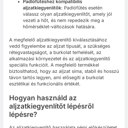
Padlófűtéshez kompatibilis
aljzatkiegyenlítők
: Padlófűtés esetén
válassz olyan aljzatkiegyenlítőt, amely jól
vezeti a hőt, és nem repedezik meg a
hőmérséklet-változások hatására.
A megfelelő aljzatkiegyenlítő kiválasztásához
vedd figyelembe az aljzat típusát, a szükséges
rétegvastagságot, a burkolat terhelését, az
alkalmazási környezetet és az aljzatkiegyenlítő
speciális funkcióit. A megfelelő termékkel
biztosíthatod, hogy az aljzat sima, stabil és hosszú
távon tartós legyen, ami elősegíti a burkolat
esztétikai és funkcionális értékét.
Hogyan használd az
aljzatkiegyenlítőt lépésről
lépésre?
Az aljzatkiegyenlítő használata némi előkészületet