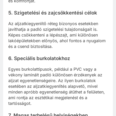
és komfortját.
5. Szigetelési és zajcsökkentési célok
Az aljzatkiegyenlítő réteg bizonyos esetekben
javíthatja a padló szigetelési tulajdonságait is.
Képes csökkenteni a lépészajt, ami különösen
lakóépületekben előnyös, ahol fontos a nyugalom
és a csend biztosítása.
6. Speciális burkolatokhoz
Egyes burkolattípusok, például a PVC vagy a
vékony laminált padló különösen érzékenyek az
aljzat egyenetlenségeire. Az ilyen burkolatok
esetében az aljzatkiegyenlítés alapvető, mivel
minden apróbb egyenetlenség átüthet a felületen,
ami rontja az esztétikai megjelenést és a
tartósságot.
7. Magas terhelésű helyiségekben