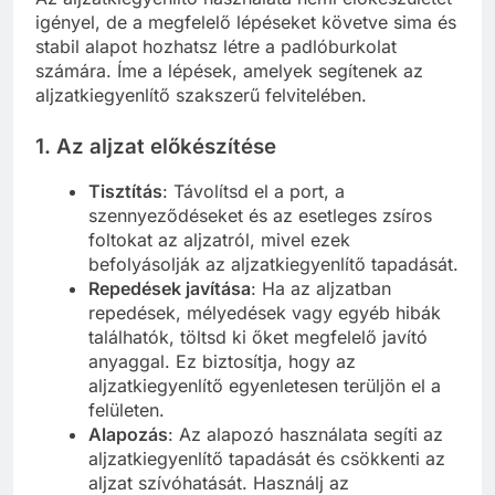
igényel, de a megfelelő lépéseket követve sima és
stabil alapot hozhatsz létre a padlóburkolat
számára. Íme a lépések, amelyek segítenek az
aljzatkiegyenlítő szakszerű felvitelében.
1. Az aljzat előkészítése
Tisztítás
: Távolítsd el a port, a
szennyeződéseket és az esetleges zsíros
foltokat az aljzatról, mivel ezek
befolyásolják az aljzatkiegyenlítő tapadását.
Repedések javítása
: Ha az aljzatban
repedések, mélyedések vagy egyéb hibák
találhatók, töltsd ki őket megfelelő javító
anyaggal. Ez biztosítja, hogy az
aljzatkiegyenlítő egyenletesen terüljön el a
felületen.
Alapozás
: Az alapozó használata segíti az
aljzatkiegyenlítő tapadását és csökkenti az
aljzat szívóhatását. Használj az