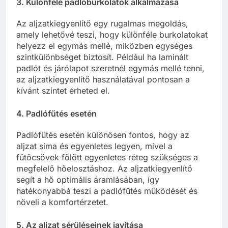
3. Különféle padlóburkolatok alkalmazása
Az aljzatkiegyenlítő egy rugalmas megoldás,
amely lehetővé teszi, hogy különféle burkolatokat
helyezz el egymás mellé, miközben egységes
szintkülönbséget biztosít. Például ha laminált
padlót és járólapot szeretnél egymás mellé tenni,
az aljzatkiegyenlítő használatával pontosan a
kívánt szintet érheted el.
4. Padlófűtés esetén
Padlófűtés esetén különösen fontos, hogy az
aljzat sima és egyenletes legyen, mivel a
fűtőcsövek fölött egyenletes réteg szükséges a
megfelelő hőelosztáshoz. Az aljzatkiegyenlítő
segít a hő optimális áramlásában, így
hatékonyabbá teszi a padlófűtés működését és
növeli a komfortérzetet.
5. Az aljzat sérüléseinek javítása