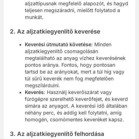
aljzattípusnak megfelelő alapozót, és hagyd
teljesen megszáradni, mielőtt folytatod a
munkát.
2. Az aljzatkiegyenlítő keverése
Keverési útmutató követése
: Minden
aljzatkiegyenlítő csomagolásán
megtalálható az anyag vízhez keverésének
pontos aránya. Fontos, hogy pontosan
tartsd be az arányokat, mert a túl híg vagy
túl sűrű keverék nem fog megfelelően
megszilárdulni.
Keverés
: Használj keverőszárat vagy
fúrógépre szerelhető keverőfejet, és keverd
simára az anyagot. A keverési idő általában
néhány perc, és addig kell folytatni, amíg
homogén, csomómentes keveréket kapsz.
3. Az aljzatkiegyenlítő felhordása