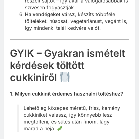
reszelt sajtot – így akár a válogatósabbak is
szívesen fogyasztják.
Ha vendégeket vársz
, készíts többféle
tölteléket: húsosat, vegetáriánust, vegánt is,
így mindenki talál kedvére valót.
GYIK – Gyakran ismételt
kérdések töltött
cukkiniről
1. Milyen cukkinit érdemes használni töltéshez?
Lehetőleg közepes méretű, friss, kemény
cukkiniket válassz, így könnyebb lesz
megtölteni, és sütés után finom, lágy
marad a héja.