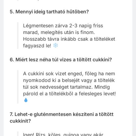
5. Mennyi ideig tartható hűtőben?
Légmentesen zárva 2-3 napig friss
marad, melegítés után is finom.
Hosszabb távra inkább csak a tölteléket
fagyaszd le!
6. Miért lesz néha túl vizes a töltött cukkini?
A cukkini sok vizet enged, főleg ha nem
nyomkodod ki a belsejét vagy a töltelék
túl sok nedvességet tartalmaz. Mindig
párold el a töltelékből a felesleges levet!
7. Lehet-e gluténmentesen készíteni a töltött
cukkinit?
Igen! Rizs, köles, quinoa vagy akár