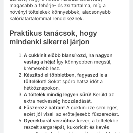
magasabb a fehérje- és zsírtartalma, míg a
növényi töltelékek könnyebbek, alacsonyabb
kalóriatartalommal rendelkeznek.
Praktikus tanácsok, hogy
mindenki sikerrel járjon
A cukkinit előbb blansírozd, ha nagyon
vastag a héja!
Így könnyebben megsül,
krémesebb lesz.
Készítsd el többletben, fagyaszd le a
tölteléket!
Sokat spórolhatsz időt a
hétköznapokon.
A töltelék mindig legyen sűrű!
Kerüld az
extra nedvesség hozzáadását.
Fűszerezz bátran!
A cukkini íze semleges,
ezért jól viseli az erőteljesebb fűszerezést.
Gyerekbarát verzióhoz
keverj a töltelékbe
reszelt sárgarépát, kukoricát és kevés