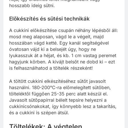
hosszabb ideig sütni.
Előkészítés és sütési technikák
A cukkini előkészítése csupán néhány lépésből áll:
mosd meg alaposan, vágd le a végeit, majd
hosszában vágd ketté. Egy kanál segítségével
óvatosan vájd ki a belsejét úgy, hogy ne
lyukasszuk át a héjat, és kb. 1 cm vastag peremet
hagyjunk körben. A kivájt belsőt ne dobd ki – ezt
is felhasználhatod a töltelék részeként!
A töltött cukkini elkészítéséhez sütőt javasolt
használni. 180-200°C-ra előmelegített sütőben,
tölteléktől függően 25-35 perc alatt készül el.
Javasolt sütőpapírral bélelt tepsire helyezni a
cukkinicsónakokat, így könnyebb lesz a takarítás,
és a cukkini is szépen átsül.
Töltelékek: A végtelen