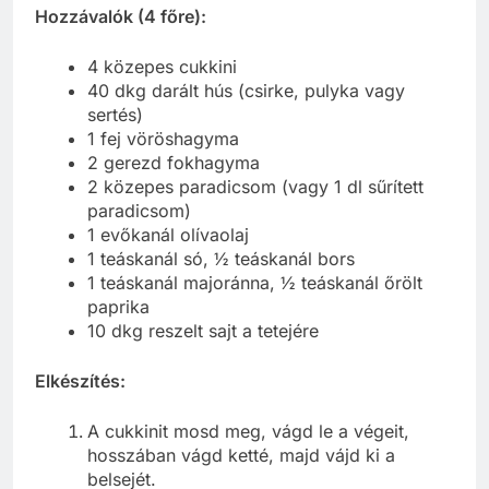
Hozzávalók (4 főre):
4 közepes cukkini
40 dkg darált hús (csirke, pulyka vagy
sertés)
1 fej vöröshagyma
2 gerezd fokhagyma
2 közepes paradicsom (vagy 1 dl sűrített
paradicsom)
1 evőkanál olívaolaj
1 teáskanál só, ½ teáskanál bors
1 teáskanál majoránna, ½ teáskanál őrölt
paprika
10 dkg reszelt sajt a tetejére
Elkészítés:
A cukkinit mosd meg, vágd le a végeit,
hosszában vágd ketté, majd vájd ki a
belsejét.