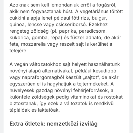
Azoknak sem kell lemondaniuk erről a fogásról,
akik nem fogyasztanak húst. A vegetáriánus töltött
cukkini alapja lehet például főtt rizs, bulgur,
quinoa, lencse vagy csicseriborsó. Ezekhez
rengeteg zöldség (pl. paprika, paradicsom,
kukorica, gomba, répa) és fűszer adható, de akár
feta, mozzarella vagy reszelt sajt is kerülhet a
tetejére.
A vegán változatokhoz sajt helyett használhatunk
növényi alapú alternatívákat, például kesudióból
vagy napraforgómagból készült „sajtot”, de akár
egyszerűen el is hagyhatjuk a tejtermékeket. A
hüvelyesek gazdag növényi fehérjeforrások, a
különféle zöldségek pedig vitaminokat és rostokat
biztosítanak, így ezek a változatok is rendkívül
táplálóak és laktatóak.
Extra ötletek: nemzetközi ízvilág