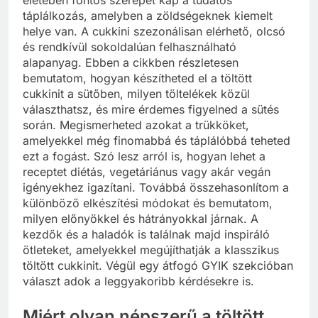
életében fontos szerepet kap a tudatos
táplálkozás, amelyben a zöldségeknek kiemelt
helye van. A cukkini szezonálisan elérhető, olcsó
és rendkívül sokoldalúan felhasználható
alapanyag. Ebben a cikkben részletesen
bemutatom, hogyan készítheted el a töltött
cukkinit a sütőben, milyen töltelékek közül
választhatsz, és mire érdemes figyelned a sütés
során. Megismerheted azokat a trükköket,
amelyekkel még finomabbá és táplálóbbá teheted
ezt a fogást. Szó lesz arról is, hogyan lehet a
receptet diétás, vegetáriánus vagy akár vegán
igényekhez igazítani. Továbbá összehasonlítom a
különböző elkészítési módokat és bemutatom,
milyen előnyökkel és hátrányokkal járnak. A
kezdők és a haladók is találnak majd inspiráló
ötleteket, amelyekkel megújíthatják a klasszikus
töltött cukkinit. Végül egy átfogó GYIK szekcióban
választ adok a leggyakoribb kérdésekre is.
Miért olyan népszerű a töltött