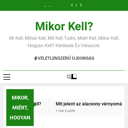
Miért
Mit
Mit
Mit
Miért
Mit
Mit
Ugrás
fáj
jelent
jelent
jelent
fáj
jelent
jelent
Mit
Miért
a
a
a
az
a
a
a
a
jelent
fáj
váll?
magas
magas
alacsony
váll?
magas
magas
az
a
tartalomra
CRP?
vérnyomás?
vas?
CRP?
vérnyomás?
alacsony
váll?
Mikor Kell?
vas?
Mi Kell, Mihez Kell, Mit Kell Tudni, Miért Kell, Mikor Kell,
Hogyan Kell? Kérdések És Válaszok.
VÉLETLENSZERŰ ÚJDONSÁG
MIKOR,
Mit jelent az alacsony vérnyomás?
Miért zsibbad
MIÉRT,
1 Hét Ezelőtt
1 Hét Ezelőtt
HOGYAN