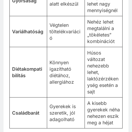
Gyorsaság
alatt elkészül
lehet nagy
mennyiségnél
Nehéz lehet
Végtelen
megtalálni a
Variálhatóság
töltelékvariáci
„tökéletes”
ó
kombinációt
Húsos
változat
Könnyen
nehezebb
Diétakompati
igazítható
lehet,
bilitás
diétához,
laktózérzéken
allergiához
ység esetén a
sajt
A kisebb
Gyerekek is
gyerekek néha
Családbarát
szeretik, jól
nehezen eszik
adagolható
meg a héjat