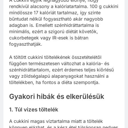
rendkívül alacsony a kalóriatartalma. 100 g cukkini
mindössze 17 kalóriát tartalmaz, így szinte
bűntudat nélkül fogyasztható akár nagyobb
adagban is. Emellett szénhidráttartalma is
minimális, ezért a szigorú diétát követők,
cukorbetegek vagy IR-esek is bátran
fogyaszthatják.
A töltött cukkini töltelékének összetételétől
függően természetesen változhat a kalória- és
szénhidráttartalom, ezért érdemes teljes kiőrlésű
vagy zöldségalapú alapanyagokat használni a
töltelékben, ha fontos a diéta szempontja.
Gyakori hibák és elkerülésük
1. Túl vizes töltelék
A cukkini magas víztartalma miatt a töltelék
könnyen elázhat, és a kész étel túlságosan nedves