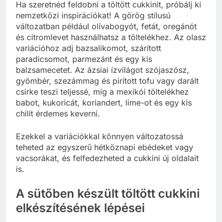
Ha szeretnéd feldobni a töltött cukkinit, próbálj ki
nemzetközi inspirációkat! A görög stílusú
változatban például olívabogyót, fetát, oregánót
és citromlevet használhatsz a töltelékhez. Az olasz
variációhoz adj bazsalikomot, szárított
paradicsomot, parmezánt és egy kis
balzsamecetet. Az ázsiai ízvilágot szójaszósz,
gyömbér, szezámmag és pirított tofu vagy darált
csirke teszi teljessé, míg a mexikói töltelékhez
babot, kukoricát, koriandert, lime-ot és egy kis
chilit érdemes keverni.
Ezekkel a variációkkal könnyen változatossá
teheted az egyszerű hétköznapi ebédeket vagy
vacsorákat, és felfedezheted a cukkini új oldalait
is.
A sütőben készült töltött cukkini
elkészítésének lépései