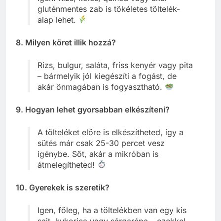
gluténmentes zab is tökéletes töltelék-
alap lehet.
8. Milyen köret illik hozzá?
Rizs, bulgur, saláta, friss kenyér vagy pita
– bármelyik jól kiegészíti a fogást, de
akár önmagában is fogyasztható.
9. Hogyan lehet gyorsabban elkészíteni?
A tölteléket előre is elkészítheted, így a
sütés már csak 25-30 percet vesz
igénybe. Sőt, akár a mikróban is
átmelegítheted!
10. Gyerekek is szeretik?
Igen, főleg, ha a töltelékben van egy kis
sajt, kukorica vagy sárgarépa – ezekkel