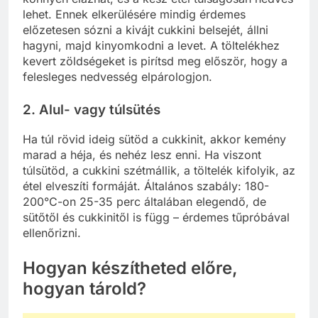
lehet. Ennek elkerülésére mindig érdemes
előzetesen sózni a kivájt cukkini belsejét, állni
hagyni, majd kinyomkodni a levet. A töltelékhez
kevert zöldségeket is pirítsd meg először, hogy a
felesleges nedvesség elpárologjon.
2. Alul- vagy túlsütés
Ha túl rövid ideig sütöd a cukkinit, akkor kemény
marad a héja, és nehéz lesz enni. Ha viszont
túlsütöd, a cukkini szétmállik, a töltelék kifolyik, az
étel elveszíti formáját. Általános szabály: 180-
200°C-on 25-35 perc általában elegendő, de
sütőtől és cukkinitől is függ – érdemes tűpróbával
ellenőrizni.
Hogyan készítheted előre,
hogyan tárold?