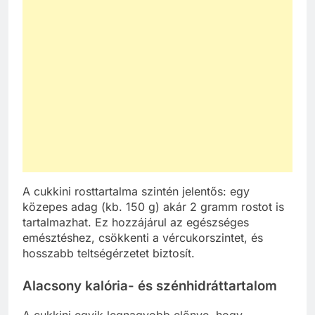
A cukkini rosttartalma szintén jelentős: egy
közepes adag (kb. 150 g) akár 2 gramm rostot is
tartalmazhat. Ez hozzájárul az egészséges
emésztéshez, csökkenti a vércukorszintet, és
hosszabb teltségérzetet biztosít.
Alacsony kalória- és szénhidráttartalom
A cukkini egyik legnagyobb előnye, hogy