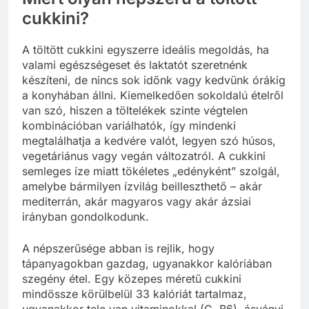
cukkini?
A töltött cukkini egyszerre ideális megoldás, ha
valami egészségeset és laktatót szeretnénk
készíteni, de nincs sok időnk vagy kedvünk órákig
a konyhában állni. Kiemelkedően sokoldalú ételről
van szó, hiszen a töltelékek szinte végtelen
kombinációban variálhatók, így mindenki
megtalálhatja a kedvére valót, legyen szó húsos,
vegetáriánus vagy vegán változatról. A cukkini
semleges íze miatt tökéletes „edényként” szolgál,
amelybe bármilyen ízvilág beilleszthető – akár
mediterrán, akár magyaros vagy akár ázsiai
irányban gondolkodunk.
A népszerűsége abban is rejlik, hogy
tápanyagokban gazdag, ugyanakkor kalóriában
szegény étel. Egy közepes méretű cukkini
mindössze körülbelül 33 kalóriát tartalmaz,
ugyanakkor tele van vitaminokkal (C, B6), ásványi