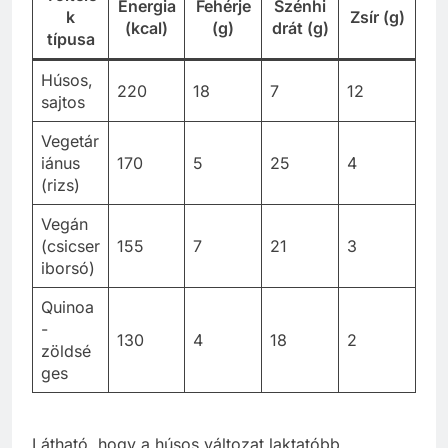
Energia
Fehérje
Szénhi
k
Zsír (g)
(kcal)
(g)
drát (g)
típusa
Húsos,
220
18
7
12
sajtos
Vegetár
iánus
170
5
25
4
(rizs)
Vegán
(csicser
155
7
21
3
iborsó)
Quinoa
-
130
4
18
2
zöldsé
ges
Látható, hogy a húsos változat laktatóbb,