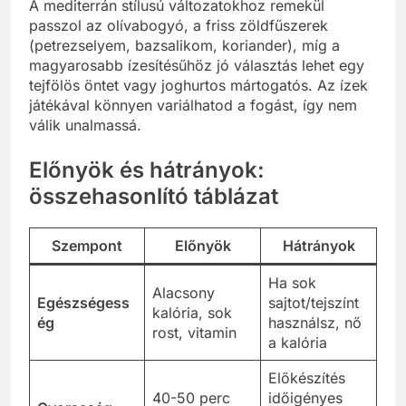
A mediterrán stílusú változatokhoz remekül
passzol az olívabogyó, a friss zöldfűszerek
(petrezselyem, bazsalikom, koriander), míg a
magyarosabb ízesítésűhöz jó választás lehet egy
tejfölös öntet vagy joghurtos mártogatós. Az ízek
játékával könnyen variálhatod a fogást, így nem
válik unalmassá.
Előnyök és hátrányok:
összehasonlító táblázat
Szempont
Előnyök
Hátrányok
Ha sok
Alacsony
Egészségess
sajtot/tejszínt
kalória, sok
ég
használsz, nő
rost, vitamin
a kalória
Előkészítés
40-50 perc
időigényes