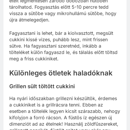
ételt légmentesen záródó dobozban hűtőben
tárolhatod. Fogyasztás előtt 5-10 percre tedd
vissza a sütőbe vagy mikrohullámú sütőbe, hogy
újra átmelegedjen.
Fagyasztani is lehet, bár a kiolvasztott, megsült
cukkini kissé vizes, puhább lesz, mint frissen
sütve. Ha fagyasztani szeretnéd, inkább a
tölteléket külön fagyaszd le, és tálalás előtt töltsd
meg a friss cukkiniket.
Különleges ötletek haladóknak
Grillen sült töltött cukkini
Ha nyári időszakban grillezni készültök, érdemes
a cukkiniket is a grillrácsra tenni. Ebben az
esetben a töltelék legyen kicsit szárazabb, nehogy
kifolyjon a forró rácson. A füstös íz egészen új
dimenziót ad az ételnek! Használj zöldfűszereket,