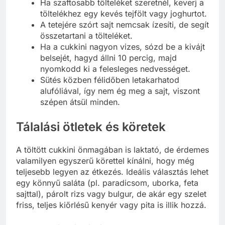
Ha szaftosabb tölteléket szeretnél, keverj a
töltelékhez egy kevés tejfölt vagy joghurtot.
A tetejére szórt sajt nemcsak ízesíti, de segít
összetartani a tölteléket.
Ha a cukkini nagyon vizes, sózd be a kivájt
belsejét, hagyd állni 10 percig, majd
nyomkodd ki a felesleges nedvességet.
Sütés közben félidőben letakarhatod
alufóliával, így nem ég meg a sajt, viszont
szépen átsül minden.
Tálalási ötletek és köretek
A töltött cukkini önmagában is laktató, de érdemes
valamilyen egyszerű körettel kínálni, hogy még
teljesebb legyen az étkezés. Ideális választás lehet
egy könnyű saláta (pl. paradicsom, uborka, feta
sajttal), párolt rizs vagy bulgur, de akár egy szelet
friss, teljes kiőrlésű kenyér vagy pita is illik hozzá.