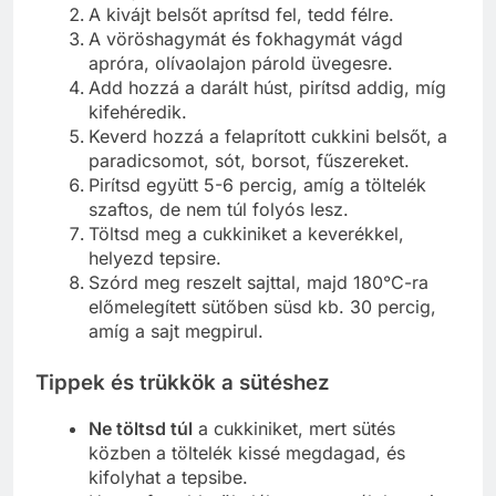
A kivájt belsőt aprítsd fel, tedd félre.
A vöröshagymát és fokhagymát vágd
apróra, olívaolajon párold üvegesre.
Add hozzá a darált húst, pirítsd addig, míg
kifehéredik.
Keverd hozzá a felaprított cukkini belsőt, a
paradicsomot, sót, borsot, fűszereket.
Pirítsd együtt 5-6 percig, amíg a töltelék
szaftos, de nem túl folyós lesz.
Töltsd meg a cukkiniket a keverékkel,
helyezd tepsire.
Szórd meg reszelt sajttal, majd 180°C-ra
előmelegített sütőben süsd kb. 30 percig,
amíg a sajt megpirul.
Tippek és trükkök a sütéshez
Ne töltsd túl
a cukkiniket, mert sütés
közben a töltelék kissé megdagad, és
kifolyhat a tepsibe.