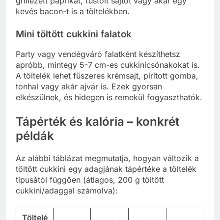
grillezett paprikát, füstölt sajtot vagy akár egy
kevés bacon-t is a töltelékben.
Mini töltött cukkini falatok
Party vagy vendégváró falatként készíthetsz
apróbb, mintegy 5-7 cm-es cukkinicsónakokat is.
A töltelék lehet fűszeres krémsajt, pirított gomba,
tonhal vagy akár ajvár is. Ezek gyorsan
elkészülnek, és hidegen is remekül fogyaszthatók.
Tápérték és kalória – konkrét
példák
Az alábbi táblázat megmutatja, hogyan változik a
töltött cukkini egy adagjának tápértéke a töltelék
típusától függően (átlagos, 200 g töltött
cukkini/adaggal számolva):
Töltelé