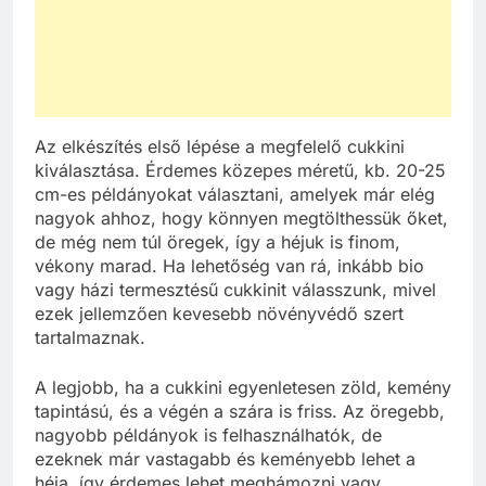
Az elkészítés első lépése a megfelelő cukkini
kiválasztása. Érdemes közepes méretű, kb. 20-25
cm-es példányokat választani, amelyek már elég
nagyok ahhoz, hogy könnyen megtölthessük őket,
de még nem túl öregek, így a héjuk is finom,
vékony marad. Ha lehetőség van rá, inkább bio
vagy házi termesztésű cukkinit válasszunk, mivel
ezek jellemzően kevesebb növényvédő szert
tartalmaznak.
A legjobb, ha a cukkini egyenletesen zöld, kemény
tapintású, és a végén a szára is friss. Az öregebb,
nagyobb példányok is felhasználhatók, de
ezeknek már vastagabb és keményebb lehet a
héja, így érdemes lehet meghámozni vagy