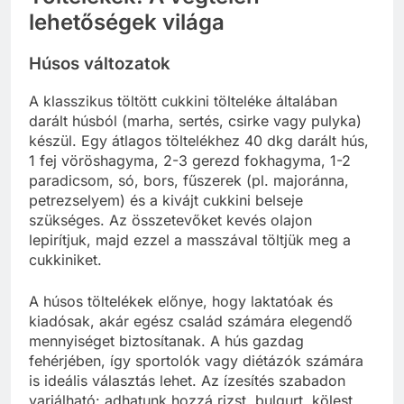
lehetőségek világa
Húsos változatok
A klasszikus töltött cukkini tölteléke általában
darált húsból (marha, sertés, csirke vagy pulyka)
készül. Egy átlagos töltelékhez 40 dkg darált hús,
1 fej vöröshagyma, 2-3 gerezd fokhagyma, 1-2
paradicsom, só, bors, fűszerek (pl. majoránna,
petrezselyem) és a kivájt cukkini belseje
szükséges. Az összetevőket kevés olajon
lepirítjuk, majd ezzel a masszával töltjük meg a
cukkiniket.
A húsos töltelékek előnye, hogy laktatóak és
kiadósak, akár egész család számára elegendő
mennyiséget biztosítanak. A hús gazdag
fehérjében, így sportolók vagy diétázók számára
is ideális választás lehet. Az ízesítés szabadon
variálható: adhatunk hozzá rizst, bulgurt, kölest