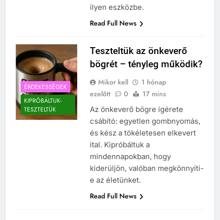
ilyen eszközbe.
Read Full News
Teszteltük az önkeverő
bögrét – tényleg működik?
Mikor kell
1 hónap
ÉRDEKESSÉGEK
ezelőtt
0
17 mins
KIPRÓBÁLTUK-
Az önkeverő bögre ígérete
TESZTELTÜK
csábító: egyetlen gombnyomás,
és kész a tökéletesen elkevert
ital. Kipróbáltuk a
mindennapokban, hogy
kiderüljön, valóban megkönnyíti-
e az életünket.
Read Full News