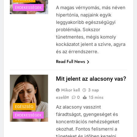
A magas vérnyomás, más néven
ÉRDEKESSÉGEK
hipertónia, napjaink egyik
leggyakoribb egészségügyi
problémája. Sokszor
tünetmentes, mégis komoly
kockázatot jelent a szívre, agyra
és az érrendszerre.
Read Full News
Mit jelent az alacsony vas?
Mikor kell
3 nap
ezelőtt
0
15 mins
EGÉSZSÉG
Az alacsony vasszint
fáradtságot, gyengeséget és
ÉRDEKESSÉGEK
koncentrációs nehézségeket
okozhat. Fontos felismerni a
tüneteket és időben kezelni,