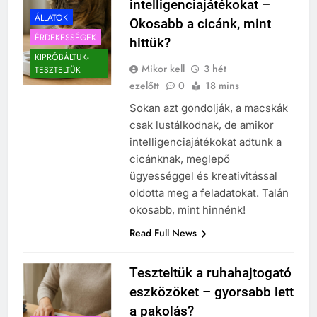
intelligenciajátékokat –
ÁLLATOK
Okosabb a cicánk, mint
ÉRDEKESSÉGEK
hittük?
KIPRÓBÁLTUK-
Mikor kell
3 hét
TESZTELTÜK
ezelőtt
0
18 mins
Sokan azt gondolják, a macskák
csak lustálkodnak, de amikor
intelligenciajátékokat adtunk a
cicánknak, meglepő
ügyességgel és kreativitással
oldotta meg a feladatokat. Talán
okosabb, mint hinnénk!
Read Full News
Teszteltük a ruhahajtogató
eszközöket – gyorsabb lett
a pakolás?