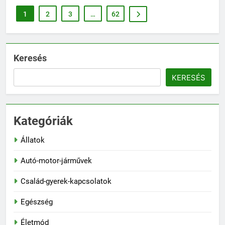
1
2
3
…
62
Keresés
KERESÉS
Kategóriák
Állatok
Autó-motor-járművek
Család-gyerek-kapcsolatok
Egészség
Életmód