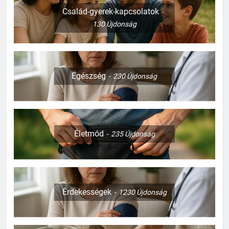
Család-gyerek-kapcsolatok
130
Újdonság
Egészség
230
Újdonság
Életmód
235
Újdonság
Érdekességek
1230
Újdonság