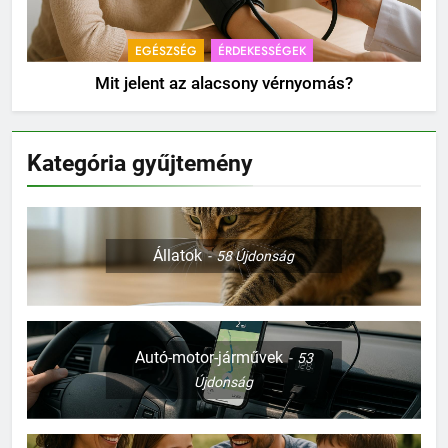
EGÉSZSÉG
ÉRDEKESSÉGEK
Mit jelent az alacsony vérnyomás?
Kategória gyűjtemény
Állatok
58
Újdonság
Autó-motor-járművek
53
Újdonság