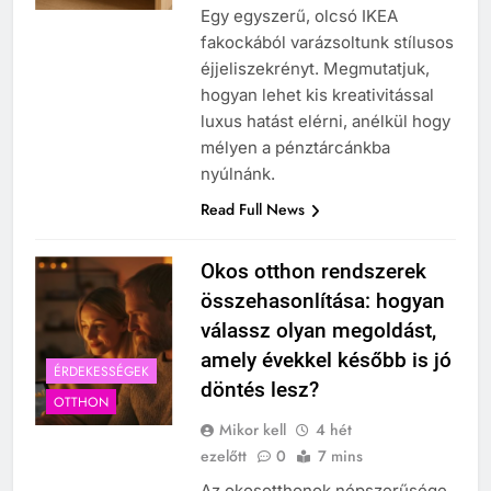
Egy egyszerű, olcsó IKEA
fakockából varázsoltunk stílusos
éjjeliszekrényt. Megmutatjuk,
hogyan lehet kis kreativitással
luxus hatást elérni, anélkül hogy
mélyen a pénztárcánkba
nyúlnánk.
Read Full News
Okos otthon rendszerek
összehasonlítása: hogyan
válassz olyan megoldást,
amely évekkel később is jó
ÉRDEKESSÉGEK
döntés lesz?
OTTHON
Mikor kell
4 hét
ezelőtt
0
7 mins
Az okosotthonok népszerűsége