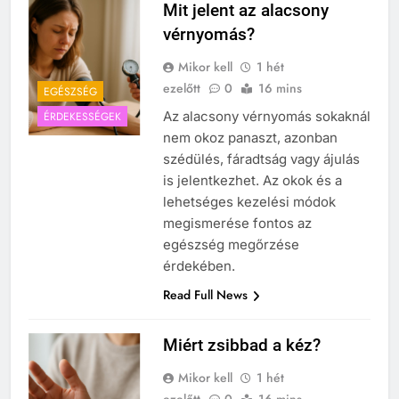
Mit jelent az alacsony
vérnyomás?
Mikor kell
1 hét
ezelőtt
0
16 mins
EGÉSZSÉG
Az alacsony vérnyomás sokaknál
ÉRDEKESSÉGEK
nem okoz panaszt, azonban
szédülés, fáradtság vagy ájulás
is jelentkezhet. Az okok és a
lehetséges kezelési módok
megismerése fontos az
egészség megőrzése
érdekében.
Read Full News
Miért zsibbad a kéz?
Mikor kell
1 hét