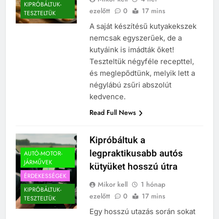
KIPRÓBÁLTUK-
ezelőtt
0
17 mins
TESZTELTÜK
A saját készítésű kutyakekszek
nemcsak egyszerűek, de a
kutyáink is imádták őket!
Teszteltük négyféle recepttel,
és meglepődtünk, melyik lett a
négylábú zsűri abszolút
kedvence.
Read Full News
Kipróbáltuk a
legpraktikusabb autós
AUTÓ-MOTOR-
JÁRMŰVEK
kütyüket hosszú útra
ÉRDEKESSÉGEK
Mikor kell
1 hónap
KIPRÓBÁLTUK-
ezelőtt
0
17 mins
TESZTELTÜK
Egy hosszú utazás során sokat