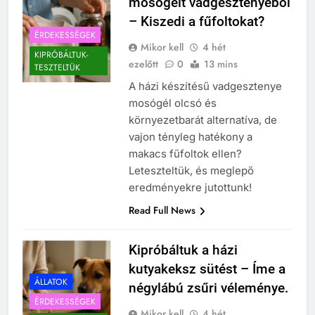
mosógélt vadgesztenyéből
– Kiszedi a fűfoltokat?
ÉRDEKESSÉGEK
Mikor kell
4 hét
KIPRÓBÁLTUK-
ezelőtt
0
13 mins
TESZTELTÜK
A házi készítésű vadgesztenye
mosógél olcsó és
környezetbarát alternatíva, de
vajon tényleg hatékony a
makacs fűfoltok ellen?
Leteszteltük, és meglepő
eredményekre jutottunk!
Read Full News
Kipróbáltuk a házi
kutyakeksz sütést – Íme a
ÁLLATOK
négylábú zsűri véleménye.
ÉRDEKESSÉGEK
Mikor kell
4 hét