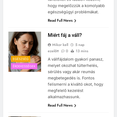
hogy megelőzzük a komolyabb
egészségügyi problémákat.
Read Full News
Miért fáj a váll?
Mikor kell
5 nap
ezelőtt
0
13 mins
EGÉSZSÉG
A vállfájdalom gyakori panasz,
melyet okozhat túlterhelés,
ÉRDEKESSÉGEK
sérülés vagy akár reumás
megbetegedés is. Fontos
felismerni a kiváltó okot, hogy
megfelelő kezelést
alkalmazhassunk.
Read Full News