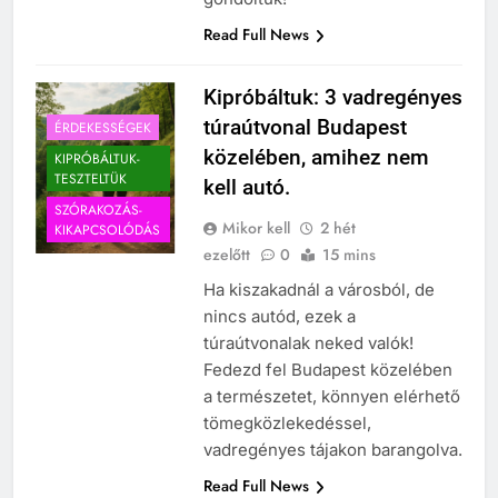
Read Full News
Kipróbáltuk: 3 vadregényes
túraútvonal Budapest
ÉRDEKESSÉGEK
közelében, amihez nem
KIPRÓBÁLTUK-
TESZTELTÜK
kell autó.
SZÓRAKOZÁS-
Mikor kell
2 hét
KIKAPCSOLÓDÁS
ezelőtt
0
15 mins
Ha kiszakadnál a városból, de
nincs autód, ezek a
túraútvonalak neked valók!
Fedezd fel Budapest közelében
a természetet, könnyen elérhető
tömegközlekedéssel,
vadregényes tájakon barangolva.
Read Full News