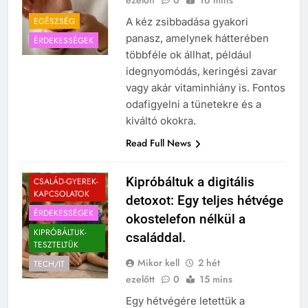
ezelőtt
0
16 mins
EGÉSZSÉG
A kéz zsibbadása gyakori
panasz, amelynek hátterében
ÉRDEKESSÉGEK
többféle ok állhat, például
idegnyomódás, keringési zavar
vagy akár vitaminhiány is. Fontos
odafigyelni a tünetekre és a
kiváltó okokra.
Read Full News
Kipróbáltuk a digitális
CSALÁD-GYEREK-
KAPCSOLATOK
detoxot: Egy teljes hétvége
ÉRDEKESSÉGEK
okostelefon nélkül a
KIPRÓBÁLTUK-
családdal.
TESZTELTÜK
Mikor kell
2 hét
TECH/IT
ezelőtt
0
15 mins
Egy hétvégére letettük a