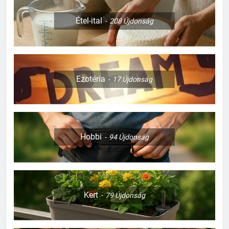
Étel-ital
208
Újdonság
Ezotéria
17
Újdonság
Hobbi
94
Újdonság
Kert
79
Újdonság