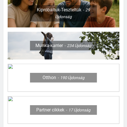
Kipróbáltuk-Teszteltük
29
Újdonság
Munka-karrier
234
Újdonság
Otthon
190
Újdonság
Partner cikkek
17
Újdonság