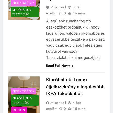
ÉRDEKESSÉGEK
Mikor kell
3 hét
KIPRÓBÁLTUK-
ezelőtt
0
16 mins
TESZTELTÜK
A legújabb ruhahajtogató
eszközöket próbáltuk ki, hogy
kiderüljön: valóban gyorsabbá és
egyszerűbbé teszik-e a pakolást,
vagy csak egy újabb felesleges
kütyüről van szó?
Tapasztalatainkat megosztjuk!
Read Full News
Kipróbáltuk: Luxus
éjjeliszekrény a legolcsóbb
ÉRDEKESSÉGEK
IKEA fakockából.
KIPRÓBÁLTUK-
Mikor kell
4 hét
TESZTELTÜK
ezelőtt
0
15 mins
OTTHON