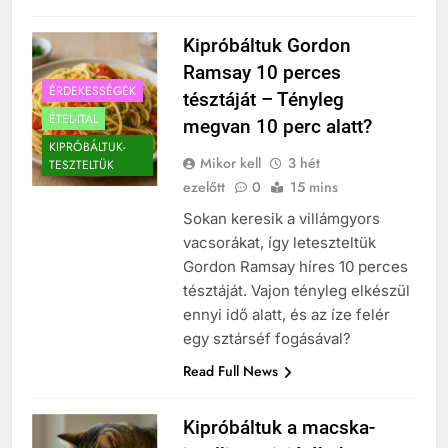
Kipróbáltuk Gordon
Ramsay 10 perces
ÉRDEKESSÉGEK
tésztáját – Tényleg
ÉTEL-ITAL
megvan 10 perc alatt?
KIPRÓBÁLTUK-
Mikor kell
3 hét
TESZTELTÜK
ezelőtt
0
15 mins
Sokan keresik a villámgyors
vacsorákat, így leteszteltük
Gordon Ramsay híres 10 perces
tésztáját. Vajon tényleg elkészül
ennyi idő alatt, és az íze felér
egy sztárséf fogásával?
Read Full News
Kipróbáltuk a macska-