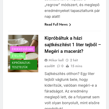
„regrow” módszert, és meglepő
eredményeket tapasztaltunk pár
nap alatt!
Read Full News
Kipróbáltuk a házi
sajtkészítést 1 liter tejből –
ÉRDEKESSÉGEK
Megéri a macerát?
ÉTEL-ITAL
Mikor kell
2 hét
KIPRÓBÁLTUK-
ezelőtt
0
15 mins
TESZTELTÜK
Sajtkészítés otthon? Egy liter
tejből vágtunk bele, hogy
kiderítsük, valóban megéri-e a
fáradságot. Az eredmény
meglepő lett, de a folyamat sem
volt olyan bonyolult, mint elsőre
gondoltuk!