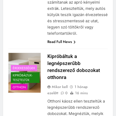
számítanak az apró kényelmi
extrák. Leteszteltük, mely autós
kütyük teszik igazán élvezetessé
és stresszmentessé az utat,
legyen szó töltőkről vagy
telefontartókról.
Read Full News
Kipróbáltuk a
legnépszerűbb
ÉRDEKESSÉGEK
rendszerező dobozokat
KIPRÓBÁLTUK-
otthonra
TESZTELTÜK
Mikor kell
1 hónap
OTTHON
ezelőtt
0
16 mins
Otthoni káosz ellen teszteltük a
legnépszerűbb rendszerező
dobozokat. Megnéztük, melyik