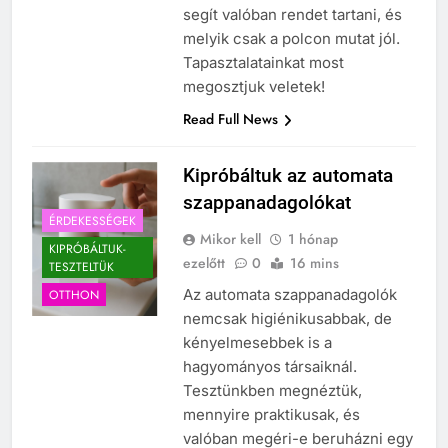
segít valóban rendet tartani, és
melyik csak a polcon mutat jól.
Tapasztalatainkat most
megosztjuk veletek!
Read Full News
Kipróbáltuk az automata
szappanadagolókat
ÉRDEKESSÉGEK
Mikor kell
1 hónap
KIPRÓBÁLTUK-
ezelőtt
0
16 mins
TESZTELTÜK
Az automata szappanadagolók
OTTHON
nemcsak higiénikusabbak, de
kényelmesebbek is a
hagyományos társaiknál.
Tesztünkben megnéztük,
mennyire praktikusak, és
valóban megéri-e beruházni egy