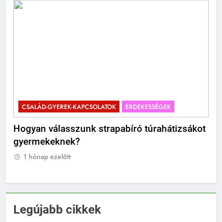
CSALÁD-GYEREK-KAPCSOLATOK
ÉRDEKESSÉGEK
C
?
Hogyan válasszunk strapabíró túrahátizsákot
Mik
gyermekeknek?
Ti
1 hónap ezelőtt
1
Legújabb cikkek