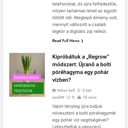
telefonokat, és újra felfedeztük,
milyen tartalmas lehet az együtt
töltött idő. Meglepő élmény volt,
mennyit változott a családi
légkör a digitális zaj nélkül.
Read Full News
Kipróbáltuk a „Regrow”
módszert: Újranő a bolti
póréhagyma egy pohár
ÉRDEKESSÉGEK
vízben?
KIPRÓBÁLTUK-
Mikor kell
2 hét
TESZTELTÜK
ezelőtt
0
15 mins
Vajon tényleg újra tudjuk
növeszteni a bolti póréhagymát
egy pohár víz segítségével?
Leteszteltük a népszerű