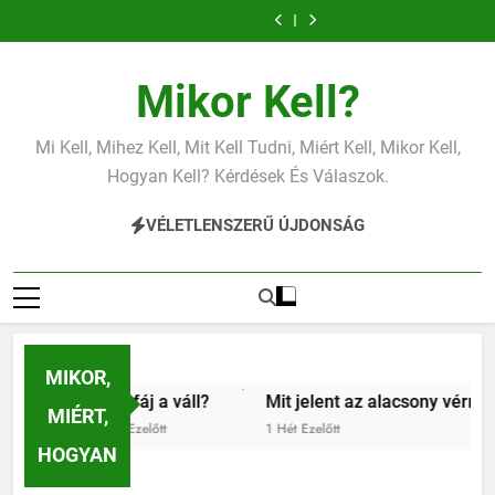
Mit jelent az
Mit jelent a
Ugrás
alacsony
magas
Mit jelent az
Miért fáj a váll?
vérnyomás?
vérnyomás?
a
alacsony vas?
Mit jelent az
Mit jelent a
alacsony
magas
Mit jelent az
Miért fáj a váll?
tartalomra
vérnyomás?
vérnyomás?
alacsony vas?
Mit jelent az
Mikor Kell?
alacsony
vérnyomás?
Mi Kell, Mihez Kell, Mit Kell Tudni, Miért Kell, Mikor Kell,
Hogyan Kell? Kérdések És Válaszok.
VÉLETLENSZERŰ ÚJDONSÁG
MIKOR,
ért fáj a váll?
Mit jelent az alacsony vérnyomás?
MIÉRT,
Nap Ezelőtt
1 Hét Ezelőtt
HOGYAN