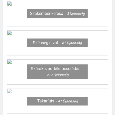
Szakember kereső
3
Újdonság
Szépség-divat
67
Újdonság
127
Szórakozás- kikapcsolódás
Mi kell a templomi esküvőhöz?
217
Újdonság
CSALÁD-GYEREK-KAPCSOLATOK
ÉRDEKESSÉGEK
128
Takarítás
41
Újdonság
Mi kell a babaszobába?
CSALÁD-GYEREK-KAPCSOLATOK