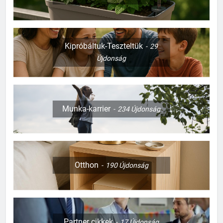
Kipróbáltuk-Teszteltük
29
Újdonság
Munka-karrier
234
Újdonság
Otthon
190
Újdonság
Partner cikkek
17
Újdonság