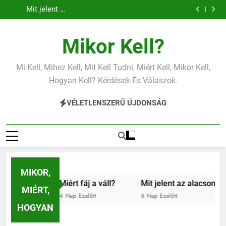
Mit jelent az
Miért fáj a váll?
Ugrás
vérnyomás?
vérnyomás?
alacsony vas?
Mit jelent az
a
alacsony
vérnyomás?
tartalomra
Mikor Kell?
Mi Kell, Mihez Kell, Mit Kell Tudni, Miért Kell, Mikor Kell,
Hogyan Kell? Kérdések És Válaszok.
VÉLETLENSZERŰ ÚJDONSÁG
MIKOR,
Miért fáj a váll?
Mit jelent az alacsony vérnyomás?
MIÉRT,
4 Nap Ezelőtt
6 Nap Ezelőtt
HOGYAN