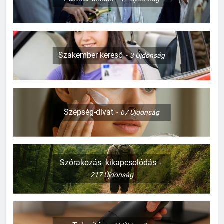
Szakember kereső
3
Újdonság
Szépség-divat
67
Újdonság
Szórakozás- kikapcsolódás
217
Újdonság
127