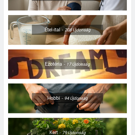
Étel-ital
208
Újdonság
Ezotéria
17
Újdonság
Hobbi
94
Újdonság
Kert
79
Újdonság