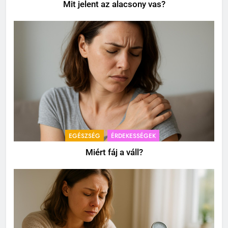
Mit jelent az alacsony vas?
EGÉSZSÉG
ÉRDEKESSÉGEK
Miért fáj a váll?