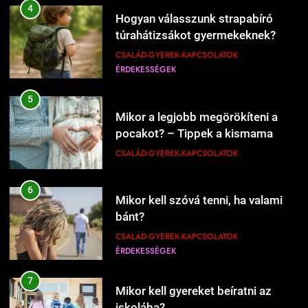
4
Hogyan válasszunk strapabíró
Mi kell a hamburgerbe?
túrahátizsákot gyermekeknek?
ÉRDEKESSÉGEK
ÉTEL-ITAL
CSALÁD-GYEREK-KAPCSOLATOK
ÉRDEKESSÉGEK
208
5
Mikor kell új éttermeket
Mikor a legjobb megörökíteni a
kipróbálni?
pocakot? – Tippek a kismama
ÉRDEKESSÉGEK
ÉTEL-ITAL
fotózás időzítéséhez
CSALÁD-GYEREK-KAPCSOLATOK
1
6
Kipróbáltuk a házi sajtkészítést 1
Mikor kell szóvá tenni, ha valami
liter tejből – Megéri a macerát?
bánt?
ÉRDEKESSÉGEK
ÉTEL-ITAL
CSALÁD-GYEREK-KAPCSOLATOK
ÉRDEKESSÉGEK
1227
Mikor érdemes nagyobb lakásba
2
költözni?
7
Kipróbáltuk Gordon Ramsay 10
Mikor kell gyereket beíratni az
CSALÁD-GYEREK-KAPCSOLATOK
perces tésztáját – Tényleg megvan
iskolába?