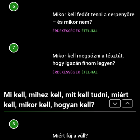
1
6
Mit jelent a magas vérnyomás?
11
Mikor kell fedőt tenni a serpenyőre
Hogyan védjük meg otthonunkat
EGÉSZSÉG
ÉRDEKESSÉGEK
– és mikor nem?
az ágyi poloskáktól?
ÉRDEKESSÉGEK
ÉTEL-ITAL
CSALÁD-GYEREK-KAPCSOLATOK
EGÉSZSÉG
2
7
Mit jelent az alacsony vas?
12
Mikor kell megsózni a tésztát,
Hová illik húzni a karikagyűrűt:
EGÉSZSÉG
ÉRDEKESSÉGEK
hogy igazán finom legyen?
jobb vagy bal kézre?
ÉRDEKESSÉGEK
ÉTEL-ITAL
CSALÁD-GYEREK-KAPCSOLATOK
ÉRDEKESSÉGEK
3
8
Mi kell, mihez kell, mit kell tudni, miért
Miért fáj a váll?
13
Mikor kell a tésztát leszűrni, hogy
Fogszabályzó: mikor érdemes
kell, mikor kell, hogyan kell?
EGÉSZSÉG
ÉRDEKESSÉGEK
ne főjön túl?
elkezdeni a kezelést
ÉRDEKESSÉGEK
ÉTEL-ITAL
gyermekeknél?
CSALÁD-GYEREK-KAPCSOLATOK
EGÉSZSÉG
4
9
Mit jelent az alacsony vérnyomás?
14
Mikor kell a húst pihentetni sütés