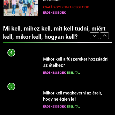
ÉRDEKESSÉGEK
10 perc alatt?
ÉRDEKESSÉGEK
ÉTEL-ITAL
CSALÁD-GYEREK-KAPCSOLATOK
ÉRDEKESSÉGEK
1228
3
Mikor kell nyári gumiról téli gumira
8
Mikor kell olajat, és mikor vajat
váltani?
Mi kell, mihez kell, mit kell tudni, miért
Mikor érdemes bébiszittert
használni sütéshez?
AUTÓ-MOTOR-JÁRMŰVEK
ÉRDEKESSÉGEK
fogadni a gyermek mellé?
kell, mikor kell, hogyan kell?
ÉRDEKESSÉGEK
ÉTEL-ITAL
CSALÁD-GYEREK-KAPCSOLATOK
ÉRDEKESSÉGEK
1229
4
Mikor kell elkezdeni egy
9
Mikor kell a fűszereket hozzáadni
fogyókúrát?
Babanevek kiválasztása: tippek és
az ételhez?
EGÉSZSÉG
ÉLETMÓD
szempontok a döntéshez
ÉRDEKESSÉGEK
ÉTEL-ITAL
CSALÁD-GYEREK-KAPCSOLATOK
ÉRDEKESSÉGEK
1230
5
Mikor kell a megfázással orvoshoz
10
Mikor kell megkeverni az ételt,
fordulni?
Hogyan válassz keresztnevet?
hogy ne égjen le?
EGÉSZSÉG
ÉRDEKESSÉGEK
CSALÁD-GYEREK-KAPCSOLATOK
ÉRDEKESSÉGEK
ÉTEL-ITAL
ÉRDEKESSÉGEK