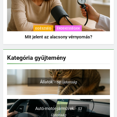
EGÉSZSÉG
ÉRDEKESSÉGEK
Mit jelent az alacsony vérnyomás?
Kategória gyűjtemény
Állatok
58
Újdonság
Autó-motor-járművek
53
Újdonság