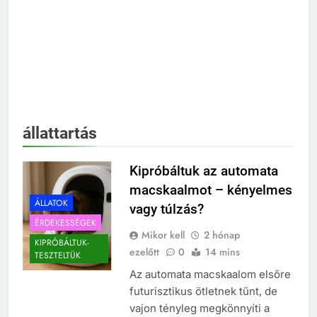
állattartás
Kipróbáltuk az automata
macskaalmot – kényelmes
ÁLLATOK
vagy túlzás?
ÉRDEKESSÉGEK
Mikor kell
2 hónap
KIPRÓBÁLTUK-
ezelőtt
0
14 mins
TESZTELTÜK
Az automata macskaalom elsőre
futurisztikus ötletnek tűnt, de
vajon tényleg megkönnyíti a