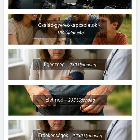
Család-gyerek-kapcsolatok
130
Újdonság
Egészség
230
Újdonság
Életmód
235
Újdonság
Érdekességek
1230
Újdonság