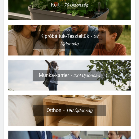
Kert
79
Újdonság
Kipróbáltuk-Teszteltük
29
Újdonság
Munka-karrier
234
Újdonság
Otthon
190
Újdonság