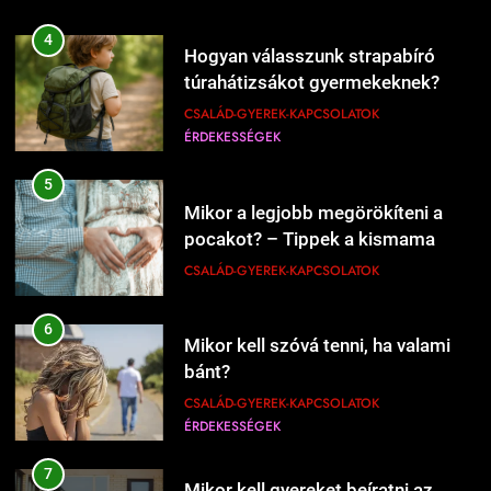
207
4
Hogyan válasszunk strapabíró
Mi kell a hamburgerbe?
túrahátizsákot gyermekeknek?
ÉRDEKESSÉGEK
ÉTEL-ITAL
CSALÁD-GYEREK-KAPCSOLATOK
ÉRDEKESSÉGEK
208
5
Mikor kell új éttermeket
Mikor a legjobb megörökíteni a
kipróbálni?
pocakot? – Tippek a kismama
ÉRDEKESSÉGEK
ÉTEL-ITAL
fotózás időzítéséhez
CSALÁD-GYEREK-KAPCSOLATOK
1
6
Kipróbáltuk a házi sajtkészítést 1
Mikor kell szóvá tenni, ha valami
liter tejből – Megéri a macerát?
bánt?
ÉRDEKESSÉGEK
ÉTEL-ITAL
CSALÁD-GYEREK-KAPCSOLATOK
ÉRDEKESSÉGEK
1227
Mikor érdemes nagyobb lakásba
2
költözni?
7
Kipróbáltuk Gordon Ramsay 10
Mikor kell gyereket beíratni az