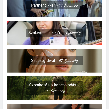
Partner cikkek
17
Újdonság
Szakember kereső
3
Újdonság
Szépség-divat
67
Újdonság
Szórakozás- kikapcsolódás
217
Újdonság