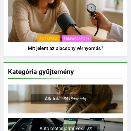
EGÉSZSÉG
ÉRDEKESSÉGEK
Mit jelent az alacsony vérnyomás?
Kategória gyűjtemény
Állatok
58
Újdonság
Autó-motor-járművek
53