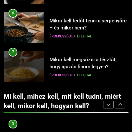
ÉRDEKESSÉGEK
1
6
Mit jelent a magas vérnyomás?
11
Mikor kell fedőt tenni a serpenyőre
Hogyan védjük meg otthonunkat
EGÉSZSÉG
ÉRDEKESSÉGEK
– és mikor nem?
az ágyi poloskáktól?
ÉRDEKESSÉGEK
ÉTEL-ITAL
CSALÁD-GYEREK-KAPCSOLATOK
EGÉSZSÉG
2
7
Mit jelent az alacsony vas?
12
Mikor kell megsózni a tésztát,
Hová illik húzni a karikagyűrűt:
EGÉSZSÉG
ÉRDEKESSÉGEK
hogy igazán finom legyen?
jobb vagy bal kézre?
ÉRDEKESSÉGEK
ÉTEL-ITAL
CSALÁD-GYEREK-KAPCSOLATOK
ÉRDEKESSÉGEK
3
8
Mi kell, mihez kell, mit kell tudni, miért
Miért fáj a váll?
13
Mikor kell a tésztát leszűrni, hogy
Fogszabályzó: mikor érdemes
kell, mikor kell, hogyan kell?
EGÉSZSÉG
ÉRDEKESSÉGEK
ne főjön túl?
elkezdeni a kezelést
ÉRDEKESSÉGEK
ÉTEL-ITAL
gyermekeknél?
CSALÁD-GYEREK-KAPCSOLATOK
EGÉSZSÉG
4
9