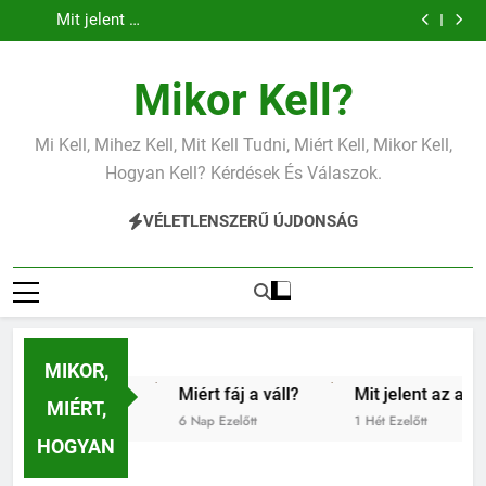
Mit jelent az
Miért fáj a váll?
Ugrás
vérnyomás?
vérnyomás?
alacsony vas?
Mit jelent az
a
alacsony
vérnyomás?
tartalomra
Mikor Kell?
Mi Kell, Mihez Kell, Mit Kell Tudni, Miért Kell, Mikor Kell,
Hogyan Kell? Kérdések És Válaszok.
VÉLETLENSZERŰ ÚJDONSÁG
MIKOR,
y vas?
Miért fáj a váll?
Mit jelent az alacsony vér
MIÉRT,
6 Nap Ezelőtt
1 Hét Ezelőtt
HOGYAN