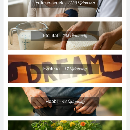
Érdekességek
1230
Újdonság
Étel-ital
208
Újdonság
Ezotéria
17
Újdonság
Hobbi
94
Újdonság