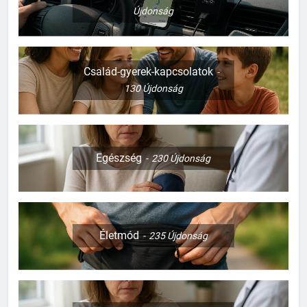
Újdonság
Család-gyerek-kapcsolatok
130
Újdonság
Egészség
230
Újdonság
Életmód
235
Újdonság