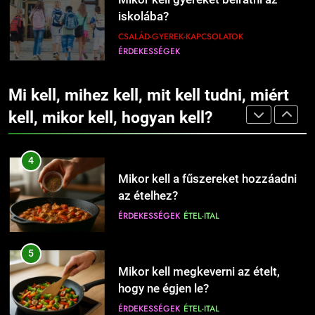
CSALÁD-GYEREK-KAPCSOLATOK
perces tésztáját – Tényleg megvan
iskolába?
ÉRDEKESSÉGEK
10 perc alatt?
ÉRDEKESSÉGEK
ÉTEL-ITAL
CSALÁD-GYEREK-KAPCSOLATOK
ÉRDEKESSÉGEK
1228
3
Mikor kell nyári gumiról téli gumira
8
Mikor kell olajat, és mikor vajat
váltani?
Mi kell, mihez kell, mit kell tudni, miért
Mikor érdemes bébiszittert
használni sütéshez?
AUTÓ-MOTOR-JÁRMŰVEK
ÉRDEKESSÉGEK
fogadni a gyermek mellé?
kell, mikor kell, hogyan kell?
ÉRDEKESSÉGEK
ÉTEL-ITAL
CSALÁD-GYEREK-KAPCSOLATOK
ÉRDEKESSÉGEK
1229
4
Mikor kell elkezdeni egy
9
Mikor kell a fűszereket hozzáadni
fogyókúrát?
Babanevek kiválasztása: tippek és
az ételhez?
EGÉSZSÉG
ÉLETMÓD
szempontok a döntéshez
ÉRDEKESSÉGEK
ÉTEL-ITAL
CSALÁD-GYEREK-KAPCSOLATOK
ÉRDEKESSÉGEK
1230
5
Mikor kell a megfázással orvoshoz
10
Mikor kell megkeverni az ételt,
fordulni?
Hogyan válassz keresztnevet?
hogy ne égjen le?
EGÉSZSÉG
ÉRDEKESSÉGEK
CSALÁD-GYEREK-KAPCSOLATOK
ÉRDEKESSÉGEK
ÉTEL-ITAL