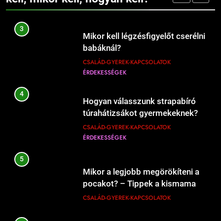
ÉRDEKESSÉGEK
207
4
Hogyan válasszunk strapabíró
Mi kell a hamburgerbe?
túrahátizsákot gyermekeknek?
ÉRDEKESSÉGEK
ÉTEL-ITAL
CSALÁD-GYEREK-KAPCSOLATOK
ÉRDEKESSÉGEK
208
5
Mikor kell új éttermeket
Mikor a legjobb megörökíteni a
kipróbálni?
pocakot? – Tippek a kismama
ÉRDEKESSÉGEK
ÉTEL-ITAL
fotózás időzítéséhez
CSALÁD-GYEREK-KAPCSOLATOK
1
6
Kipróbáltuk a házi sajtkészítést 1
Mikor kell szóvá tenni, ha valami
liter tejből – Megéri a macerát?
bánt?
ÉRDEKESSÉGEK
ÉTEL-ITAL
CSALÁD-GYEREK-KAPCSOLATOK
ÉRDEKESSÉGEK
2