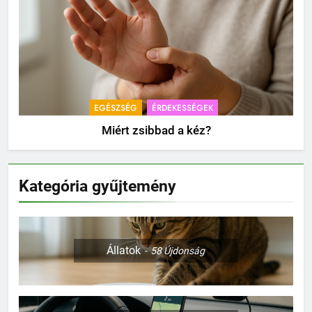
EGÉSZSÉG
ÉRDEKESSÉGEK
Miért zsibbad a kéz?
Kategória gyűjtemény
Állatok
58
Újdonság