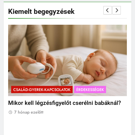
Kiemelt begegyzések
CSALÁD-GYEREK-KAPCSOLATOK
ÉRDEKESSÉGEK
C
Mikor kell légzésfigyelőt cserélni babáknál?
Ho
á
gy
7 hónap ezelőtt
7