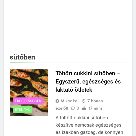
sütőben
Töltött cukkini sütőben –
Egyszerű, egészséges és
laktató ötletek
Mikor kell
7 hónap
ÉRDEKESSÉGEK
ezelőtt
0
17 mins
ÉTEL-ITAL
A töltött cukkini sütőben
készítve nemcsak egészséges
és ízekben gazdag, de könnyen