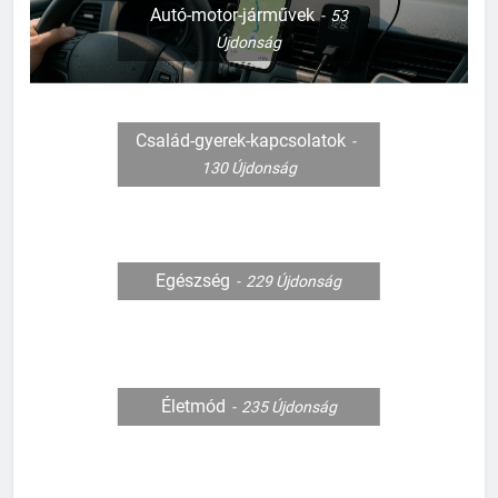
Autó-motor-járművek
53
Újdonság
Család-gyerek-kapcsolatok
130
Újdonság
Egészség
229
Újdonság
Életmód
235
Újdonság