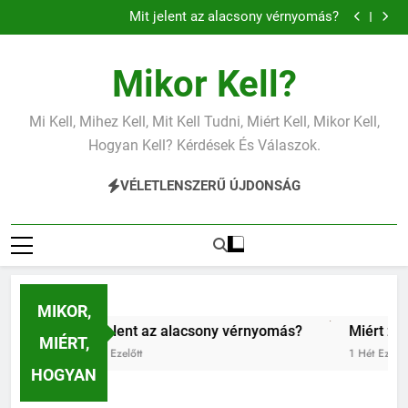
Mit jelent az alacsony vérnyomás?
Ugrás
Miért zsibbad a kéz?
a
Mit jelent az alacsony vas?
Miért fáj a váll?
tartalomra
Mit jelent az alacsony vérnyomás?
Mikor Kell?
Miért zsibbad a kéz?
Mi Kell, Mihez Kell, Mit Kell Tudni, Miért Kell, Mikor Kell,
Hogyan Kell? Kérdések És Válaszok.
VÉLETLENSZERŰ ÚJDONSÁG
MIKOR,
Mit jelent az alacsony vérnyomás?
Miért zsibbad a 
MIÉRT,
6 Nap Ezelőtt
1 Hét Ezelőtt
HOGYAN