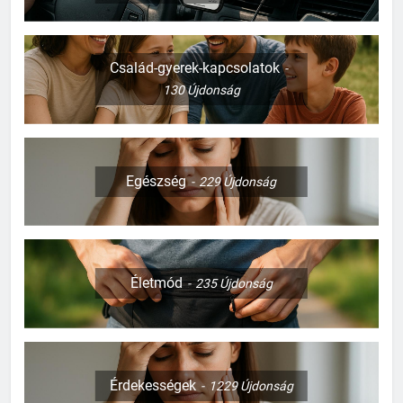
Család-gyerek-kapcsolatok
130
Újdonság
Egészség
229
Újdonság
Életmód
235
Újdonság
Érdekességek
1229
Újdonság