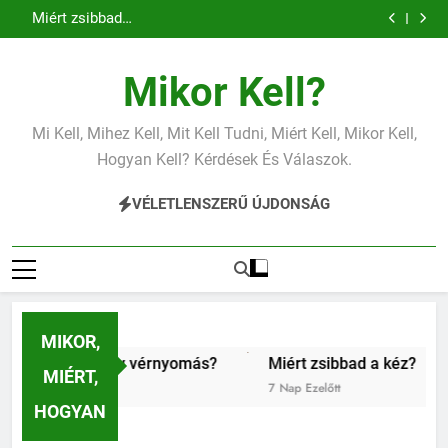
Miért zsibbad a kéz?
Ugrás
Mit jelent az alacsony vas?
a
Miért fáj a váll?
Mit jelent az alacsony vérnyomás?
tartalomra
Miért zsibbad a kéz?
Mikor Kell?
Mit jelent az alacsony vas?
Miért fáj a váll?
Mit jelent az alacsony vérnyomás?
Mi Kell, Mihez Kell, Mit Kell Tudni, Miért Kell, Mikor Kell,
Miért zsibbad a kéz?
Hogyan Kell? Kérdések És Válaszok.
VÉLETLENSZERŰ ÚJDONSÁG
MIKOR,
lacsony vérnyomás?
Miért zsibbad a kéz?
Kipróbált
MIÉRT,
7 Nap Ezelőtt
1 Hét Ezelőt
HOGYAN