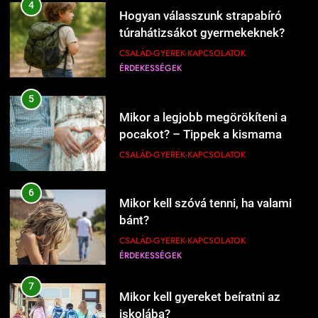
5
Mi kell a hamburgerbe?
Mikor a legjobb megörökíteni a
ÉRDEKESSÉGEK
ÉTEL-ITAL
pocakot? – Tippek a kismama
fotózás időzítéséhez
CSALÁD-GYEREK-KAPCSOLATOK
208
6
Mikor kell új éttermeket
Mikor kell szóvá tenni, ha valami
kipróbálni?
bánt?
ÉRDEKESSÉGEK
ÉTEL-ITAL
CSALÁD-GYEREK-KAPCSOLATOK
ÉRDEKESSÉGEK
1
7
Kipróbáltuk a házi sajtkészítést 1
Mikor kell gyereket beíratni az
liter tejből – Megéri a macerát?
iskolába?
ÉRDEKESSÉGEK
ÉTEL-ITAL
CSALÁD-GYEREK-KAPCSOLATOK
ÉRDEKESSÉGEK
1226
Mikor érdemes nagyobb lakásba
2
költözni?
8
Kipróbáltuk Gordon Ramsay 10
Mikor érdemes bébiszittert
CSALÁD-GYEREK-KAPCSOLATOK
perces tésztáját – Tényleg megvan
fogadni a gyermek mellé?