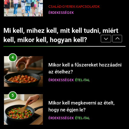
ÉRDEKESSÉGEK
10 perc alatt?
ÉRDEKESSÉGEK
ÉTEL-ITAL
CSALÁD-GYEREK-KAPCSOLATOK
ÉRDEKESSÉGEK
1227
3
Mikor kell nyári gumiról téli gumira
9
Mikor kell olajat, és mikor vajat
váltani?
Mi kell, mihez kell, mit kell tudni, miért
Babanevek kiválasztása: tippek és
használni sütéshez?
AUTÓ-MOTOR-JÁRMŰVEK
ÉRDEKESSÉGEK
szempontok a döntéshez
kell, mikor kell, hogyan kell?
ÉRDEKESSÉGEK
ÉTEL-ITAL
CSALÁD-GYEREK-KAPCSOLATOK
ÉRDEKESSÉGEK
1228
4
Mikor kell elkezdeni egy
10
Mikor kell a fűszereket hozzáadni
fogyókúrát?
Hogyan válassz keresztnevet?
az ételhez?
EGÉSZSÉG
ÉLETMÓD
CSALÁD-GYEREK-KAPCSOLATOK
ÉRDEKESSÉGEK
ÉTEL-ITAL
ÉRDEKESSÉGEK
1229
5
Mikor kell a megfázással orvoshoz
11
Mikor kell megkeverni az ételt,
fordulni?
Hogyan védjük meg otthonunkat
hogy ne égjen le?
EGÉSZSÉG
ÉRDEKESSÉGEK
az ágyi poloskáktól?
ÉRDEKESSÉGEK
ÉTEL-ITAL
CSALÁD-GYEREK-KAPCSOLATOK
EGÉSZSÉG
1