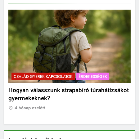
CSALÁD-GYEREK-KAPCSOLATOK
ÉRDEKESSÉGEK
C
?
Hogyan válasszunk strapabíró túrahátizsákot
Mik
gyermekeknek?
Ti
4 hónap ezelőtt
4