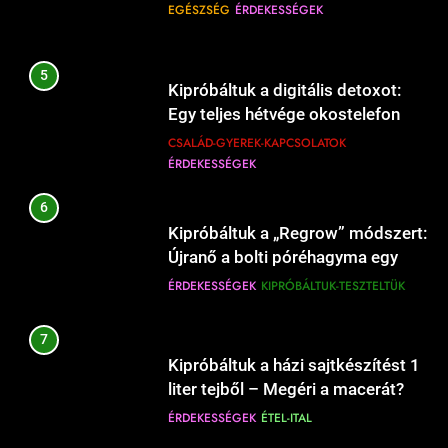
EGÉSZSÉG
ÉRDEKESSÉGEK
után?
cserélni?
ÉRDEKESSÉGEK
ÉTEL-ITAL
CSALÁD-GYEREK-KAPCSOLATOK
ÉRDEKESSÉGEK
5
Kipróbáltuk a digitális detoxot:
10
Egy teljes hétvége okostelefon
16
Mikor kell előmelegíteni a sütőt, és
Hogyan válasszunk autós
nélkül a családdal.
CSALÁD-GYEREK-KAPCSOLATOK
mikor felesleges?
gyerekülést biztonságosan?
ÉRDEKESSÉGEK
ÉRDEKESSÉGEK
ÉTEL-ITAL
CSALÁD-GYEREK-KAPCSOLATOK
ÉRDEKESSÉGEK
6
11
Kipróbáltuk a „Regrow” módszert:
17
Mikor kell a zöldségeket sózni
Újranő a bolti póréhagyma egy
Mikor kell babahordozót újra
főzés közben?
pohár vízben?
ÉRDEKESSÉGEK
KIPRÓBÁLTUK-TESZTELTÜK
vásárolni?
ÉRDEKESSÉGEK
ÉTEL-ITAL
CSALÁD-GYEREK-KAPCSOLATOK
ÉRDEKESSÉGEK
7
12
Kipróbáltuk a házi sajtkészítést 1
18
Mikor kell lefedni a levest
liter tejből – Megéri a macerát?
főzéskor?
Mennyit egyen a baba?
ÉRDEKESSÉGEK
ÉTEL-ITAL
ÉRDEKESSÉGEK
ÉTEL-ITAL
CSALÁD-GYEREK-KAPCSOLATOK
EGÉSZSÉG