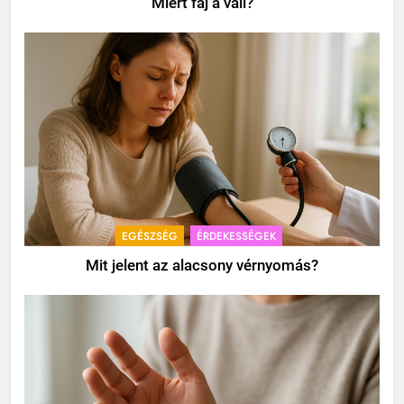
Miért fáj a váll?
EGÉSZSÉG
ÉRDEKESSÉGEK
Mit jelent az alacsony vérnyomás?