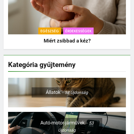
EGÉSZSÉG
ÉRDEKESSÉGEK
Miért zsibbad a kéz?
Kategória gyűjtemény
Állatok
58
Újdonság
Autó-motor-járművek
53
Újdonság