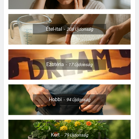
Étel-ital
208
Újdonság
Ezotéria
17
Újdonság
Hobbi
94
Újdonság
Kert
79
Újdonság