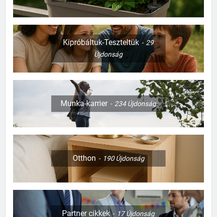
Kipróbáltuk-Teszteltük
29
Újdonság
Munka-karrier
234
Újdonság
Otthon
190
Újdonság
Partner cikkek
17
Újdonság