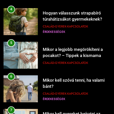
207
5
Mi kell a hamburgerbe?
Mikor a legjobb megörökíteni a
ÉRDEKESSÉGEK
ÉTEL-ITAL
pocakot? – Tippek a kismama
fotózás időzítéséhez
CSALÁD-GYEREK-KAPCSOLATOK
208
6
Mikor kell új éttermeket
Mikor kell szóvá tenni, ha valami
kipróbálni?
bánt?
ÉRDEKESSÉGEK
ÉTEL-ITAL
CSALÁD-GYEREK-KAPCSOLATOK
ÉRDEKESSÉGEK
1
7
Kipróbáltuk a házi sajtkészítést 1
Mikor kell gyereket beíratni az
liter tejből – Megéri a macerát?
iskolába?
ÉRDEKESSÉGEK
ÉTEL-ITAL
CSALÁD-GYEREK-KAPCSOLATOK
ÉRDEKESSÉGEK
1227
Mikor érdemes nagyobb lakásba
2
költözni?
8
Kipróbáltuk Gordon Ramsay 10
Mikor érdemes bébiszittert