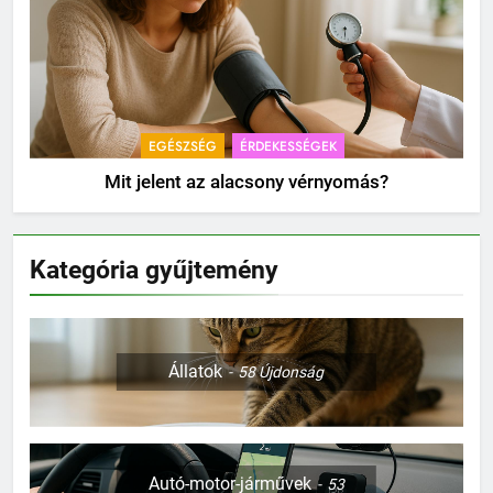
EGÉSZSÉG
ÉRDEKESSÉGEK
Mit jelent az alacsony vérnyomás?
Kategória gyűjtemény
Állatok
58
Újdonság
Autó-motor-járművek
53