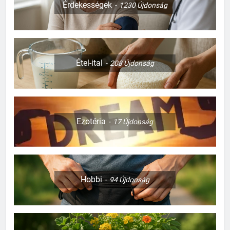
Érdekességek
1230
Újdonság
Étel-ital
208
Újdonság
Ezotéria
17
Újdonság
Hobbi
94
Újdonság