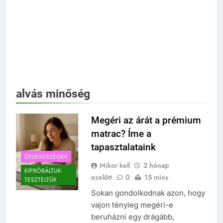
alvás minőség
Megéri az árát a prémium
matrac? Íme a
tapasztalataink
ÉRDEKESSÉGEK
Mikor kell
2 hónap
KIPRÓBÁLTUK-
ezelőtt
0
15 mins
TESZTELTÜK
Sokan gondolkodnak azon, hogy
vajon tényleg megéri-e
beruházni egy drágább,