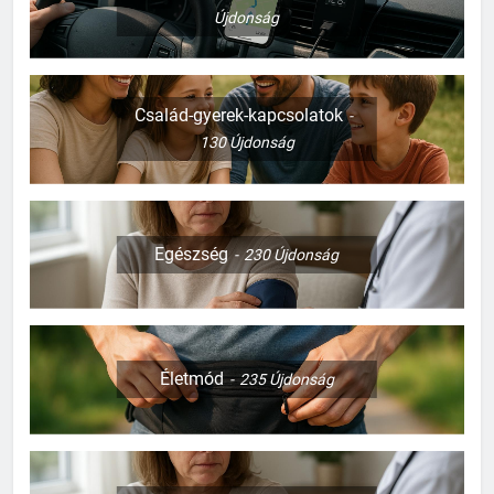
Újdonság
Család-gyerek-kapcsolatok
130
Újdonság
Egészség
230
Újdonság
Életmód
235
Újdonság