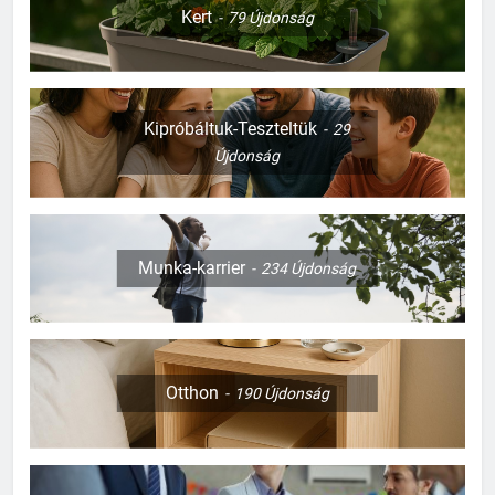
Kert
79
Újdonság
Kipróbáltuk-Teszteltük
29
Újdonság
Munka-karrier
234
Újdonság
Otthon
190
Újdonság