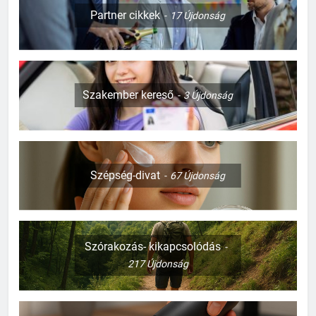
Partner cikkek
17
Újdonság
Szakember kereső
3
Újdonság
Szépség-divat
67
Újdonság
127
Szórakozás- kikapcsolódás
Mi kell a templomi esküvőhöz?
217
Újdonság
CSALÁD-GYEREK-KAPCSOLATOK
ÉRDEKESSÉGEK