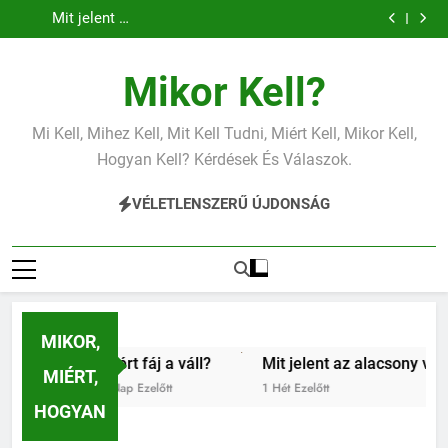
Mit jelent az alacsony vérnyomás?
Ugrás
Mit jelent a magas vérnyomás?
a
Mit jelent az alacsony vas?
Miért fáj a váll?
tartalomra
Mit jelent az alacsony vérnyomás?
Mikor Kell?
Mit jelent a magas vérnyomás?
Mit jelent az alacsony vas?
Miért fáj a váll?
Mi Kell, Mihez Kell, Mit Kell Tudni, Miért Kell, Mikor Kell,
Mit jelent az alacsony vérnyomás?
Hogyan Kell? Kérdések És Válaszok.
VÉLETLENSZERŰ ÚJDONSÁG
MIKOR,
Miért fáj a váll?
Mit jelent az alacsony vérnyomás?
MIÉRT,
5 Nap Ezelőtt
1 Hét Ezelőtt
HOGYAN