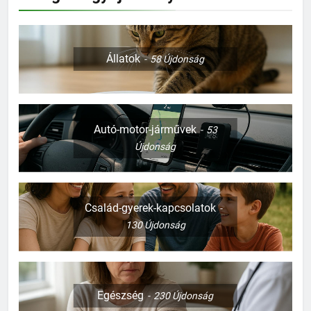
Állatok
58
Újdonság
Autó-motor-járművek
53
Újdonság
Család-gyerek-kapcsolatok
130
Újdonság
Egészség
230
Újdonság