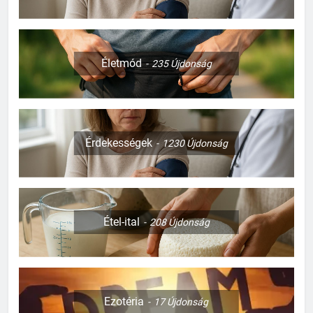
Életmód
235
Újdonság
Érdekességek
1230
Újdonság
Étel-ital
208
Újdonság
Ezotéria
17
Újdonság