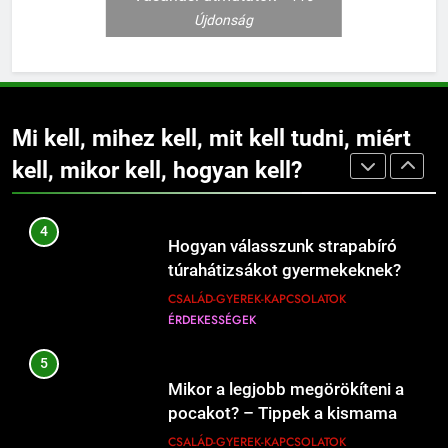
amikor a praktikus részlet
Újdonság
ÉRDEKESSÉGEK
ÉTEL-ITAL
prémium gondoskodássá válik
CSALÁD-GYEREK-KAPCSOLATOK
ÉRDEKESSÉGEK
206
3
Mikor kell légzésfigyelőt cserélni
Mi kell a kenyérsütéshez?
Mi kell, mihez kell, mit kell tudni, miért
babáknál?
ÉRDEKESSÉGEK
ÉTEL-ITAL
kell, mikor kell, hogyan kell?
CSALÁD-GYEREK-KAPCSOLATOK
ÉRDEKESSÉGEK
207
4
Hogyan válasszunk strapabíró
Mi kell a hamburgerbe?
túrahátizsákot gyermekeknek?
ÉRDEKESSÉGEK
ÉTEL-ITAL
CSALÁD-GYEREK-KAPCSOLATOK
ÉRDEKESSÉGEK
208
5
Mikor kell új éttermeket
Mikor a legjobb megörökíteni a
kipróbálni?
pocakot? – Tippek a kismama
ÉRDEKESSÉGEK
ÉTEL-ITAL
fotózás időzítéséhez
CSALÁD-GYEREK-KAPCSOLATOK