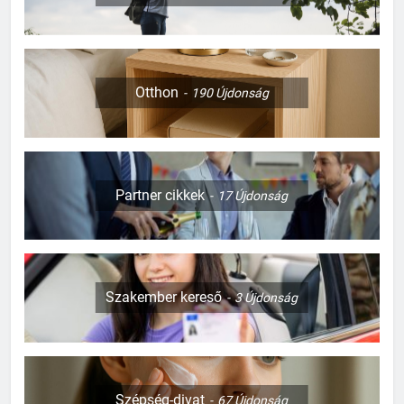
Otthon
190
Újdonság
Partner cikkek
17
Újdonság
Szakember kereső
3
Újdonság
Szépség-divat
67
Újdonság