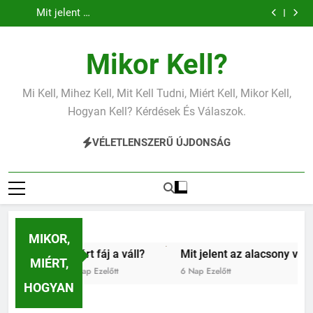
Mit jelent az
Miért fáj a váll?
Ugrás
vérnyomás?
vérnyomás?
alacsony vas?
Mit jelent az
a
alacsony
vérnyomás?
tartalomra
Mikor Kell?
Mi Kell, Mihez Kell, Mit Kell Tudni, Miért Kell, Mikor Kell,
Hogyan Kell? Kérdések És Válaszok.
VÉLETLENSZERŰ ÚJDONSÁG
MIKOR,
Miért fáj a váll?
Mit jelent az alacsony vérnyomás?
MIÉRT,
4 Nap Ezelőtt
6 Nap Ezelőtt
HOGYAN