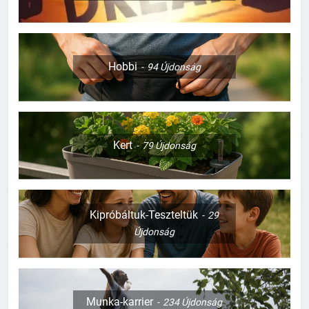
Hobbi
94
Újdonság
Kert
79
Újdonság
Kipróbáltuk-Teszteltük
29
Újdonság
Munka-karrier
234
Újdonság