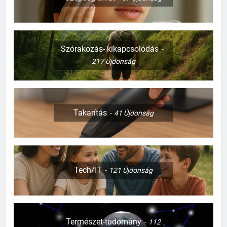
Szórakozás- kikapcsolódás
217
Újdonság
127
Takarítás
41
Újdonság
Mi kell a templomi esküvőhöz?
CSALÁD-GYEREK-KAPCSOLATOK
ÉRDEKESSÉGEK
Tech/IT
128
121
Újdonság
Mi kell a babaszobába?
CSALÁD-GYEREK-KAPCSOLATOK
ÉRDEKESSÉGEK
Természet-tudomány
112