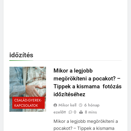
időzítés
Mikor a legjobb
megörökíteni a pocakot? –
Tippek a kismama fotózás
időzítéséhez
CSALÁD-GYEREK-
Mikor kell
6 hónap
KAPCSOLATOK
ezelőtt
0
8 mins
Mikor a legjobb megörökíteni a
pocakot? – Tippek a kismama