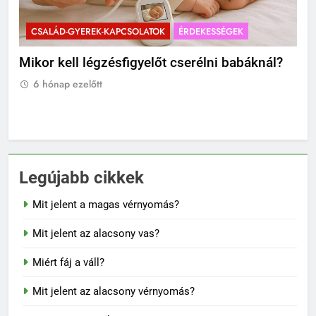
CSALÁD-GYEREK-KAPCSOLATOK
ÉRDEKESSÉGEK
C
?
Hogyan válasszunk strapabíró túrahátizsákot
Mik
gyermekeknek?
Ti
6 hónap ezelőtt
6
Legújabb cikkek
Mit jelent a magas vérnyomás?
Mit jelent az alacsony vas?
Miért fáj a váll?
Mit jelent az alacsony vérnyomás?