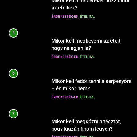
Mikor kell a fűszereket hozzáadni
fogyókúrát?
Babanevek kiválasztása: tippek és
az ételhez?
EGÉSZSÉG
ÉLETMÓD
szempontok a döntéshez
ÉRDEKESSÉGEK
ÉTEL-ITAL
CSALÁD-GYEREK-KAPCSOLATOK
ÉRDEKESSÉGEK
1230
5
Mikor kell a megfázással orvoshoz
10
Mikor kell megkeverni az ételt,
fordulni?
Hogyan válassz keresztnevet?
hogy ne égjen le?
EGÉSZSÉG
ÉRDEKESSÉGEK
CSALÁD-GYEREK-KAPCSOLATOK
ÉRDEKESSÉGEK
ÉTEL-ITAL
ÉRDEKESSÉGEK
1
6
Mit jelent a magas vérnyomás?
11
Mikor kell fedőt tenni a serpenyőre
Hogyan védjük meg otthonunkat
EGÉSZSÉG
ÉRDEKESSÉGEK
– és mikor nem?
az ágyi poloskáktól?
ÉRDEKESSÉGEK
ÉTEL-ITAL
CSALÁD-GYEREK-KAPCSOLATOK
EGÉSZSÉG
2
7
Mit jelent az alacsony vas?
12
Mikor kell megsózni a tésztát,
Hová illik húzni a karikagyűrűt:
EGÉSZSÉG
ÉRDEKESSÉGEK
hogy igazán finom legyen?
jobb vagy bal kézre?