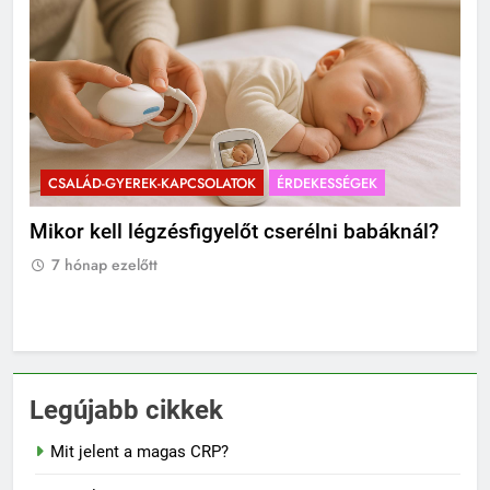
CSALÁD-GYEREK-KAPCSOLATOK
ÉRDEKESSÉGEK
C
Mikor kell légzésfigyelőt cserélni babáknál?
Ho
á
gy
7 hónap ezelőtt
7
Legújabb cikkek
Mit jelent a magas CRP?