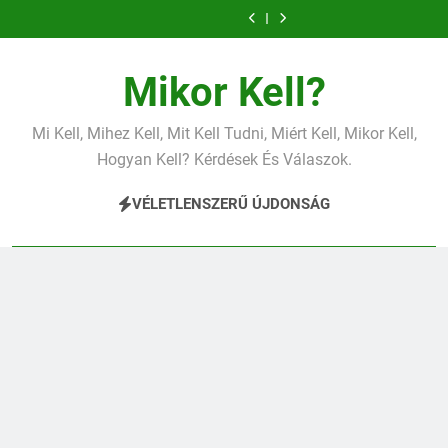
Mit jelent a
Mit jelent az
Ugrás
magas
alacsony vas?
Miért fáj a váll?
vérnyomás?
a
tartalomra
Mikor Kell?
Mi Kell, Mihez Kell, Mit Kell Tudni, Miért Kell, Mikor Kell,
Hogyan Kell? Kérdések És Válaszok.
VÉLETLENSZERŰ ÚJDONSÁG