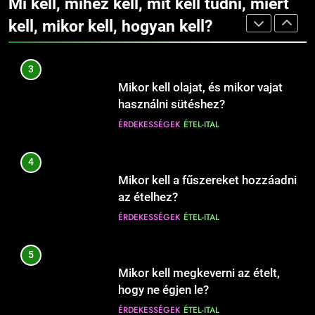
Mi kell, mihez kell, mit kell tudni, miért
Mikor érdemes bébiszittert
használni sütéshez?
AUTÓ-MOTOR-JÁRMŰVEK
ÉRDEKESSÉGEK
fogadni a gyermek mellé?
kell, mikor kell, hogyan kell?
ÉRDEKESSÉGEK
ÉTEL-ITAL
CSALÁD-GYEREK-KAPCSOLATOK
ÉRDEKESSÉGEK
1230
4
Mikor kell elkezdeni egy
9
Mikor kell a fűszereket hozzáadni
fogyókúrát?
Babanevek kiválasztása: tippek és
az ételhez?
EGÉSZSÉG
ÉLETMÓD
szempontok a döntéshez
ÉRDEKESSÉGEK
ÉTEL-ITAL
CSALÁD-GYEREK-KAPCSOLATOK
ÉRDEKESSÉGEK
1231
5
Mikor kell a megfázással orvoshoz
10
Mikor kell megkeverni az ételt,
fordulni?
Hogyan válassz keresztnevet?
hogy ne égjen le?
EGÉSZSÉG
ÉRDEKESSÉGEK
CSALÁD-GYEREK-KAPCSOLATOK
ÉRDEKESSÉGEK
ÉTEL-ITAL
ÉRDEKESSÉGEK
1
6
Mit jelent a magas CRP?
11
Mikor kell fedőt tenni a serpenyőre
Hogyan védjük meg otthonunkat
EGÉSZSÉG
ÉRDEKESSÉGEK
– és mikor nem?
az ágyi poloskáktól?
ÉRDEKESSÉGEK
ÉTEL-ITAL