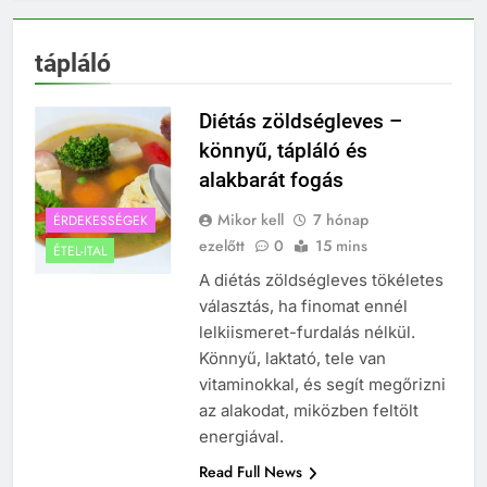
tápláló
Diétás zöldségleves –
könnyű, tápláló és
alakbarát fogás
Mikor kell
7 hónap
ÉRDEKESSÉGEK
ezelőtt
0
15 mins
ÉTEL-ITAL
A diétás zöldségleves tökéletes
választás, ha finomat ennél
lelkiismeret-furdalás nélkül.
Könnyű, laktató, tele van
vitaminokkal, és segít megőrizni
az alakodat, miközben feltölt
energiával.
Read Full News