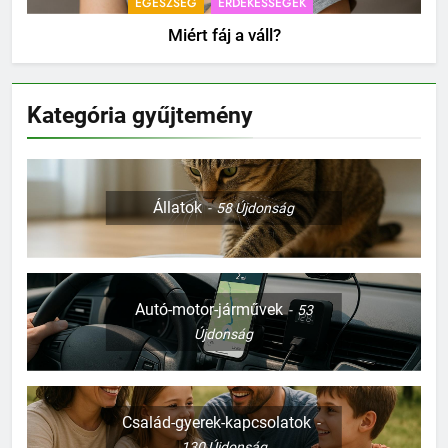
EGÉSZSÉG
ÉRDEKESSÉGEK
Miért fáj a váll?
Kategória gyűjtemény
Állatok
58
Újdonság
Autó-motor-járművek
53
Újdonság
Család-gyerek-kapcsolatok
130
Újdonság