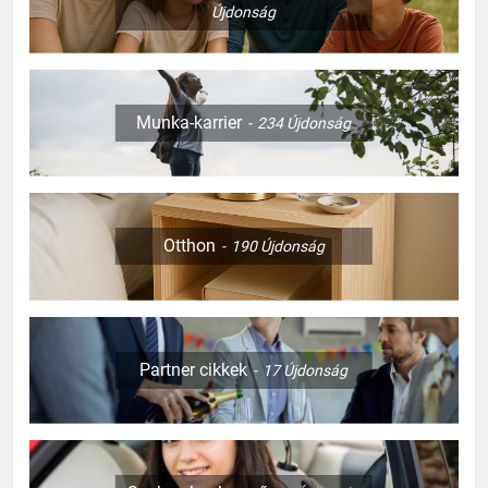
Újdonság
Munka-karrier
234
Újdonság
Otthon
190
Újdonság
Partner cikkek
17
Újdonság