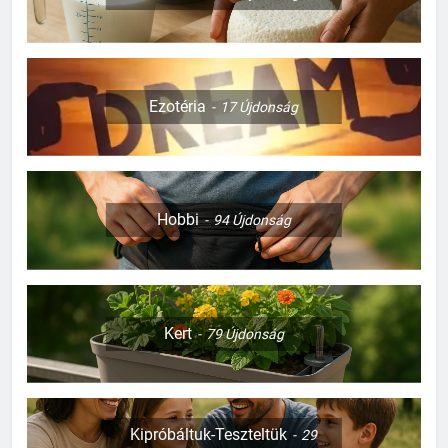
Ezotéria
17
Újdonság
Hobbi
94
Újdonság
Kert
79
Újdonság
Kipróbáltuk-Teszteltük
29