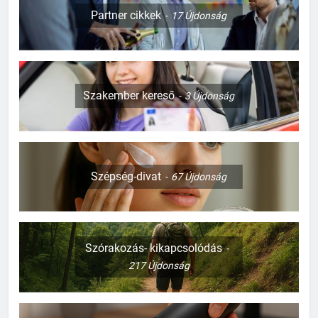
Partner cikkek
17
Újdonság
Szakember kereső
3
Újdonság
Szépség-divat
67
Újdonság
Szórakozás- kikapcsolódás
217
Újdonság