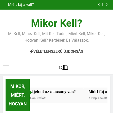
Mit jelent a
Mit jelent az
Ugrás
magas
alacsony vas?
Miért fáj a váll?
vérnyomás?
a
tartalomra
Mikor Kell?
Mi Kell, Mihez Kell, Mit Kell Tudni, Miért Kell, Mikor Kell,
Hogyan Kell? Kérdések És Válaszok.
VÉLETLENSZERŰ ÚJDONSÁG
MIKOR,
Mit jelent az alacsony vas?
Miért fáj a váll?
M
MIÉRT,
4 Nap Ezelőtt
6 Nap Ezelőtt
1 
HOGYAN