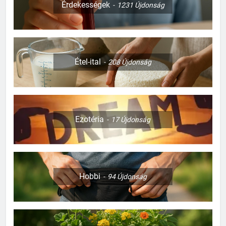
Érdekességek
1231
Újdonság
Étel-ital
208
Újdonság
Ezotéria
17
Újdonság
Hobbi
94
Újdonság