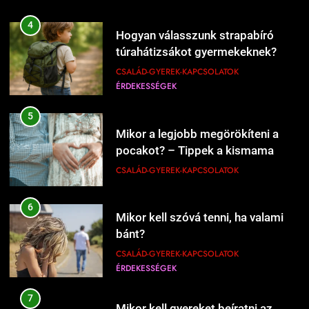
207
4
Hogyan válasszunk strapabíró
Mi kell a hamburgerbe?
túrahátizsákot gyermekeknek?
ÉRDEKESSÉGEK
ÉTEL-ITAL
CSALÁD-GYEREK-KAPCSOLATOK
ÉRDEKESSÉGEK
208
5
Mikor kell új éttermeket
Mikor a legjobb megörökíteni a
kipróbálni?
pocakot? – Tippek a kismama
ÉRDEKESSÉGEK
ÉTEL-ITAL
fotózás időzítéséhez
CSALÁD-GYEREK-KAPCSOLATOK
1
6
Kipróbáltuk a házi sajtkészítést 1
Mikor kell szóvá tenni, ha valami
liter tejből – Megéri a macerát?
bánt?
ÉRDEKESSÉGEK
ÉTEL-ITAL
CSALÁD-GYEREK-KAPCSOLATOK
ÉRDEKESSÉGEK
1228
Mikor érdemes nagyobb lakásba
2
költözni?
7
Kipróbáltuk Gordon Ramsay 10
Mikor kell gyereket beíratni az