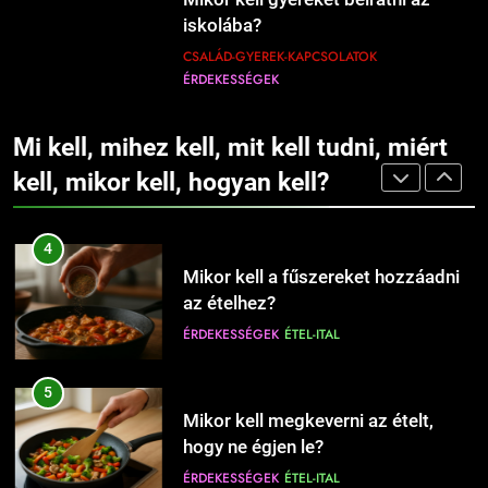
CSALÁD-GYEREK-KAPCSOLATOK
perces tésztáját – Tényleg megvan
iskolába?
ÉRDEKESSÉGEK
10 perc alatt?
ÉRDEKESSÉGEK
ÉTEL-ITAL
CSALÁD-GYEREK-KAPCSOLATOK
ÉRDEKESSÉGEK
1229
3
Mikor kell nyári gumiról téli gumira
8
Mikor kell olajat, és mikor vajat
váltani?
Mi kell, mihez kell, mit kell tudni, miért
Mikor érdemes bébiszittert
használni sütéshez?
AUTÓ-MOTOR-JÁRMŰVEK
ÉRDEKESSÉGEK
fogadni a gyermek mellé?
kell, mikor kell, hogyan kell?
ÉRDEKESSÉGEK
ÉTEL-ITAL
CSALÁD-GYEREK-KAPCSOLATOK
ÉRDEKESSÉGEK
1230
4
Mikor kell elkezdeni egy
9
Mikor kell a fűszereket hozzáadni
fogyókúrát?
Babanevek kiválasztása: tippek és
az ételhez?
EGÉSZSÉG
ÉLETMÓD
szempontok a döntéshez
ÉRDEKESSÉGEK
ÉTEL-ITAL
CSALÁD-GYEREK-KAPCSOLATOK
ÉRDEKESSÉGEK
1231
5
Mikor kell a megfázással orvoshoz
10
Mikor kell megkeverni az ételt,
fordulni?
Hogyan válassz keresztnevet?
hogy ne égjen le?
EGÉSZSÉG
ÉRDEKESSÉGEK
CSALÁD-GYEREK-KAPCSOLATOK
ÉRDEKESSÉGEK
ÉTEL-ITAL