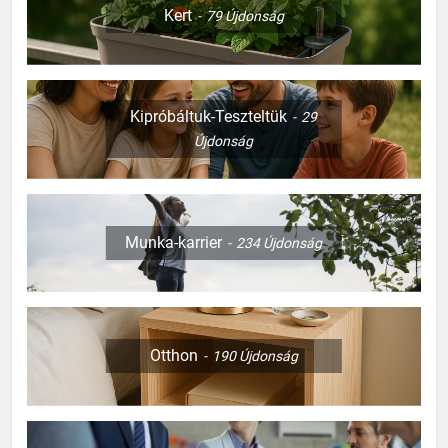
Kert
79
Újdonság
Kipróbáltuk-Teszteltük
29
Újdonság
Munka-karrier
234
Újdonság
Otthon
190
Újdonság