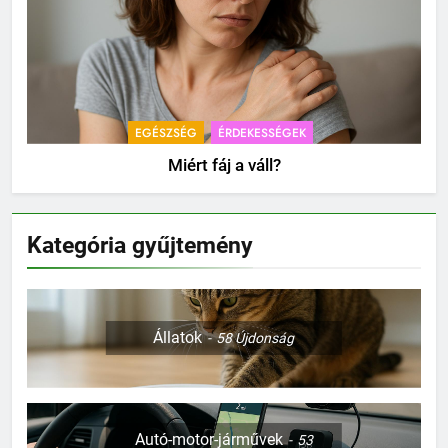
EGÉSZSÉG
ÉRDEKESSÉGEK
Miért fáj a váll?
Kategória gyűjtemény
Állatok
58
Újdonság
Autó-motor-járművek
53