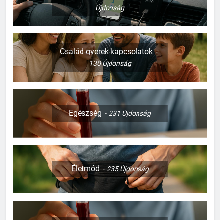
Újdonság
Család-gyerek-kapcsolatok
130
Újdonság
Egészség
231
Újdonság
Életmód
235
Újdonság