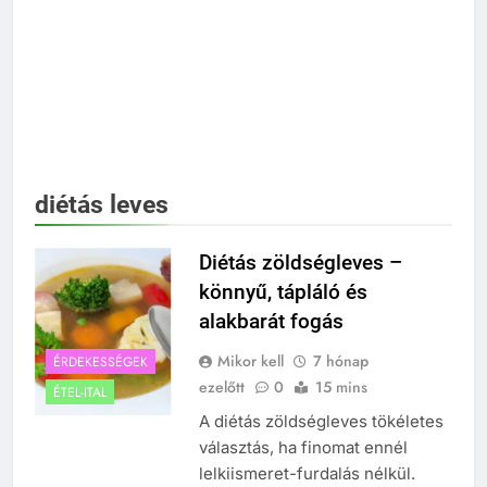
diétás leves
Diétás zöldségleves –
könnyű, tápláló és
alakbarát fogás
Mikor kell
7 hónap
ÉRDEKESSÉGEK
ezelőtt
0
15 mins
ÉTEL-ITAL
A diétás zöldségleves tökéletes
választás, ha finomat ennél
lelkiismeret-furdalás nélkül.