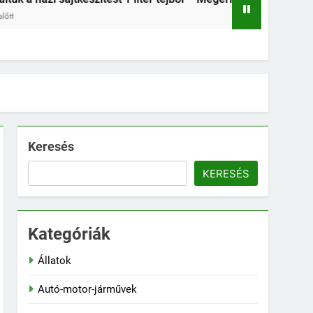
2 Hét Ezelőtt
Keresés
KERESÉS
Kategóriák
Állatok
Autó-motor-járművek