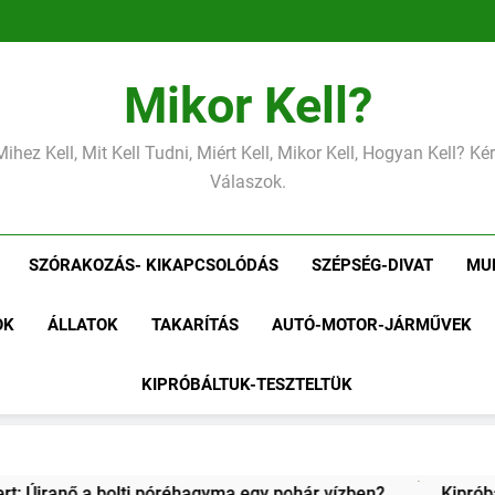
Mikor Kell?
Mihez Kell, Mit Kell Tudni, Miért Kell, Mikor Kell, Hogyan Kell? K
Válaszok.
SZÓRAKOZÁS- KIKAPCSOLÓDÁS
SZÉPSÉG-DIVAT
MU
OK
ÁLLATOK
TAKARÍTÁS
AUTÓ-MOTOR-JÁRMŰVEK
KIPRÓBÁLTUK-TESZTELTÜK
egy pohár vízben?
Kipróbáltuk a házi sajtkészítést 1 lite