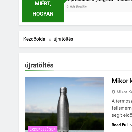
MIÉRT,
2 Hét Ezelőtt
HOGYAN
Kezdőoldal
újratöltés
újratöltés
Mikor k
Mikor Ke
A termosz
felismern
segít eldö
Read Full 
ÉRDEKESSÉGEK