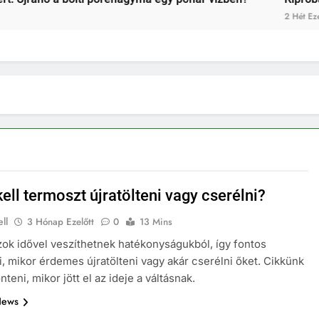
2 Hét Ezelőtt
ell termoszt újratölteni vagy cserélni?
ll
3 Hónap Ezelőtt
0
13 Mins
ok idővel veszíthetnek hatékonyságukból, így fontos
i, mikor érdemes újratölteni vagy akár cserélni őket. Cikkünk
nteni, mikor jött el az ideje a váltásnak.
News