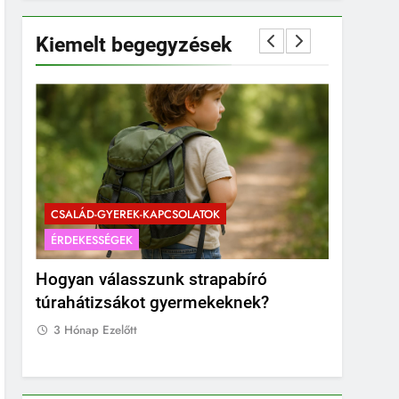
Kiemelt begegyzések
CSALÁD-GYEREK-KAPCSOLATOK
ÉRDEKESSÉGEK
CSALÁD-G
Hogyan válasszunk strapabíró
Mikor a 
túrahátizsákot gyermekeknek?
pocakot?
fotózás 
3 Hónap Ezelőtt
3 Hónap E