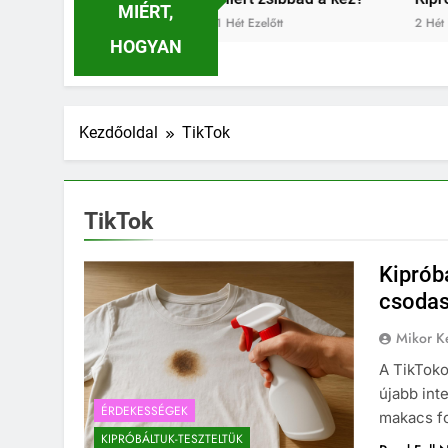
MIÉRT,
1 Hét Ezelőtt
2 Hét Ezelőtt
HOGYAN
Kezdőoldal
TikTok
TikTok
Kipróbá
csodas
Mikor Ke
A TikToko
újabb int
ÉRDEKESSÉGEK
makacs fo
KIPRÓBÁLTUK-TESZTELTÜK