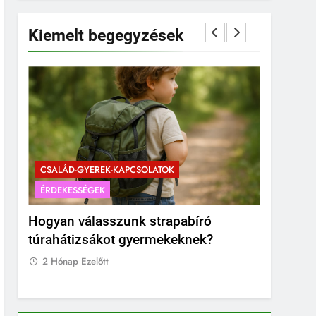
Kiemelt begegyzések
CSALÁD-GYEREK-KAPCSOLATOK
ÉRDEKESSÉGEK
CSALÁD-G
Hogyan válasszunk strapabíró
Mikor a 
túrahátizsákot gyermekeknek?
pocakot?
fotózás 
2 Hónap Ezelőtt
2 Hónap E