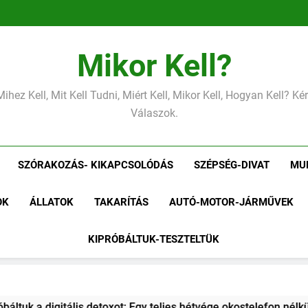
Mikor Kell?
Mihez Kell, Mit Kell Tudni, Miért Kell, Mikor Kell, Hogyan Kell? K
Válaszok.
SZÓRAKOZÁS- KIKAPCSOLÓDÁS
SZÉPSÉG-DIVAT
MU
OK
ÁLLATOK
TAKARÍTÁS
AUTÓ-MOTOR-JÁRMŰVEK
KIPRÓBÁLTUK-TESZTELTÜK
: Egy teljes hétvége okostelefon nélkül a családdal.
Kipró