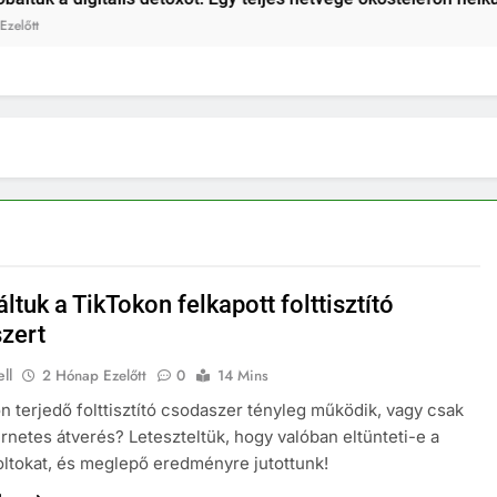
2 Hét E
ltuk a TikTokon felkapott folttisztító
zert
ll
2 Hónap Ezelőtt
0
14 Mins
n terjedő folttisztító csodaszer tényleg működik, vagy csak
ernetes átverés? Leteszteltük, hogy valóban eltünteti-e a
ltokat, és meglepő eredményre jutottunk!