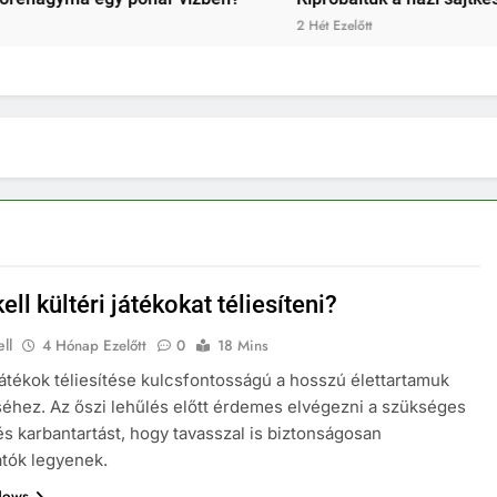
2 Hét Ezelőtt
ell kültéri játékokat téliesíteni?
ll
4 Hónap Ezelőtt
0
18 Mins
 játékok téliesítése kulcsfontosságú a hosszú élettartamuk
hez. Az őszi lehűlés előtt érdemes elvégezni a szükséges
t és karbantartást, hogy tavasszal is biztonságosan
tók legyenek.
News