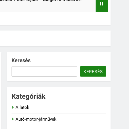
2 Hét Ezelőtt
Keresés
KERESÉS
Kategóriák
Állatok
Autó-motor-járművek