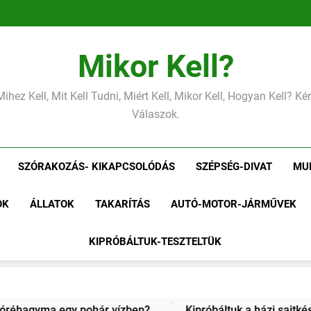
Mikor Kell?
Mihez Kell, Mit Kell Tudni, Miért Kell, Mikor Kell, Hogyan Kell? K
Válaszok.
SZÓRAKOZÁS- KIKAPCSOLÓDÁS
SZÉPSÉG-DIVAT
MU
OK
ÁLLATOK
TAKARÍTÁS
AUTÓ-MOTOR-JÁRMŰVEK
KIPRÓBÁLTUK-TESZTELTÜK
ben?
Kipróbáltuk a házi sajtkészítést 1 liter tejből – Meg