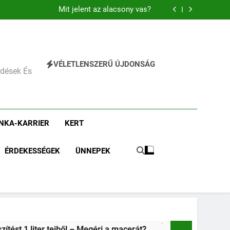
Mit jelent a magas vérnyomás?
Mit jelent az alacsony vas?
Miért fáj a váll?
Mit jelent az alacsony vérnyomás?
Mit jelent a magas vérnyomás?
Mit jelent az alacsony vas?
Miért fáj a váll?
VÉLETLENSZERŰ ÚJDONSÁG
Mit jelent az alacsony vérnyomás?
érdések És
NKA-KARRIER
KERT
ÉRDEKESSÉGEK
ÜNNEPEK
éri a macerát?
Kipróbáltuk: 3 vadregényes túraútvonal B