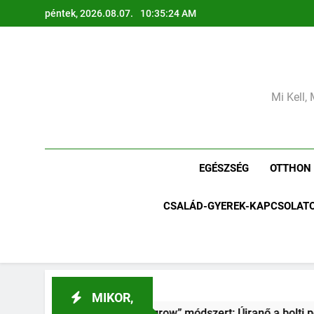
Ugrás
péntek, 2026.08.07.
10:35:26 AM
a
tartalomra
Mi Kell, 
EGÉSZSÉG
OTTHON
CSALÁD-GYEREK-KAPCSOLAT
MIKOR,
 „Regrow” módszert: Újranő a bolti póréhagyma egy pohár víz