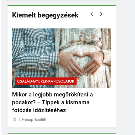
Kiemelt begegyzések
CSALÁD-G
CSALÁD-GYEREK-KAPCSOLATOK
ÉRDEKESS
Mikor a legjobb megörökíteni a
Mikor kel
pocakot? – Tippek a kismama
bánt?
fotózás időzítéséhez
4 Hónap E
4 Hónap Ezelőtt