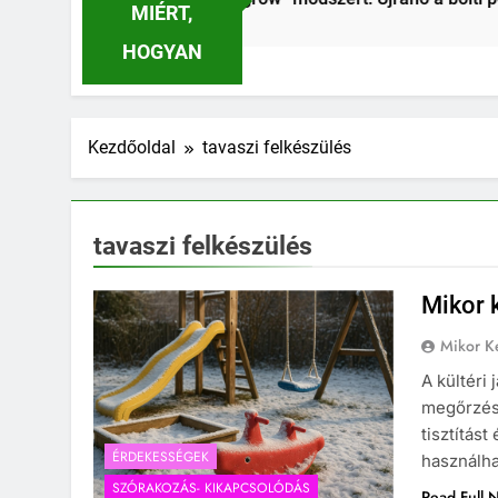
MIÉRT,
HOGYAN
Kezdőoldal
tavaszi felkészülés
tavaszi felkészülés
Mikor k
Mikor Ke
A kültéri
megőrzésé
tisztítás
ÉRDEKESSÉGEK
használha
SZÓRAKOZÁS- KIKAPCSOLÓDÁS
Read Full 