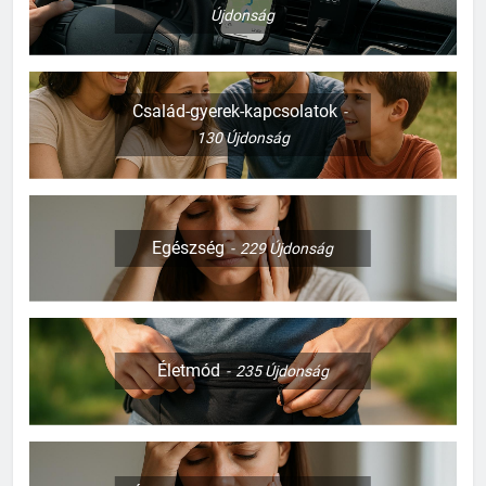
Újdonság
Család-gyerek-kapcsolatok
130
Újdonság
Egészség
229
Újdonság
Életmód
235
Újdonság