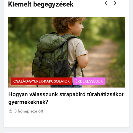
Kiemelt begegyzések
CSALÁD-GYEREK-KAPCSOLATOK
ÉRDEKESSÉGEK
C
?
Hogyan válasszunk strapabíró túrahátizsákot
Mik
gyermekeknek?
Ti
3 hónap ezelőtt
3