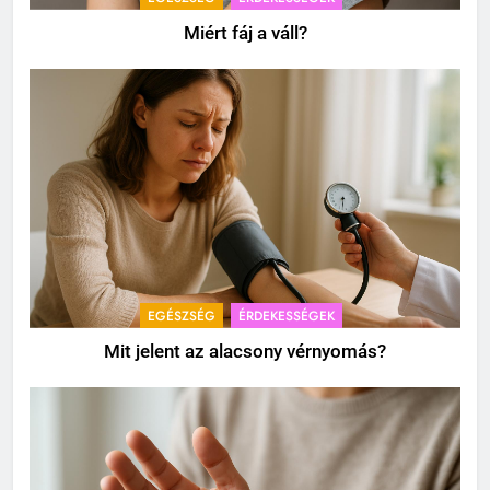
Miért fáj a váll?
EGÉSZSÉG
ÉRDEKESSÉGEK
Mit jelent az alacsony vérnyomás?