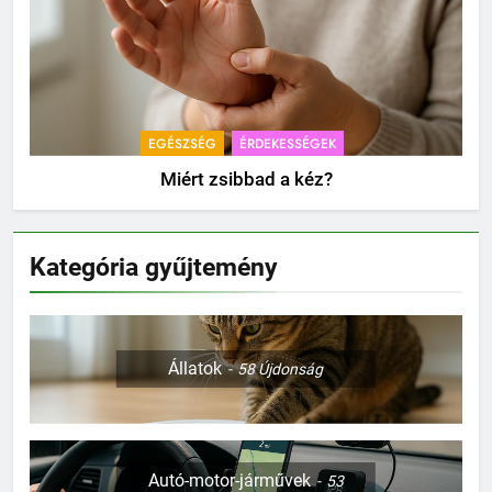
EGÉSZSÉG
ÉRDEKESSÉGEK
Miért zsibbad a kéz?
Kategória gyűjtemény
Állatok
58
Újdonság
Autó-motor-járművek
53