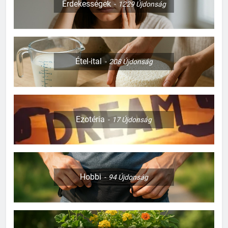
Érdekességek
1229
Újdonság
Étel-ital
208
Újdonság
Ezotéria
17
Újdonság
Hobbi
94
Újdonság