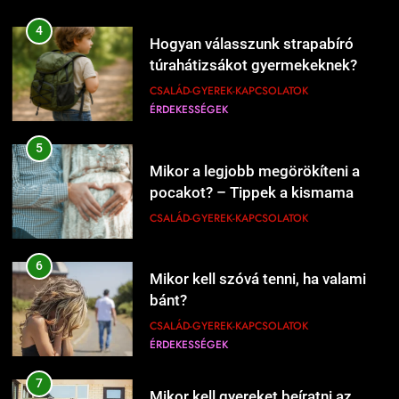
ÉRDEKESSÉGEK
208
5
Mikor kell új éttermeket
Mikor a legjobb megörökíteni a
kipróbálni?
pocakot? – Tippek a kismama
ÉRDEKESSÉGEK
ÉTEL-ITAL
fotózás időzítéséhez
CSALÁD-GYEREK-KAPCSOLATOK
1
6
Kipróbáltuk a házi sajtkészítést 1
Mikor kell szóvá tenni, ha valami
liter tejből – Megéri a macerát?
bánt?
ÉRDEKESSÉGEK
ÉTEL-ITAL
CSALÁD-GYEREK-KAPCSOLATOK
ÉRDEKESSÉGEK
2
7
Kipróbáltuk Gordon Ramsay 10
Mikor kell gyereket beíratni az
perces tésztáját – Tényleg megvan
iskolába?
10 perc alatt?
ÉRDEKESSÉGEK
ÉTEL-ITAL
CSALÁD-GYEREK-KAPCSOLATOK
1226
ÉRDEKESSÉGEK
Mikor érdemes nagyobb lakásba
3
költözni?
8