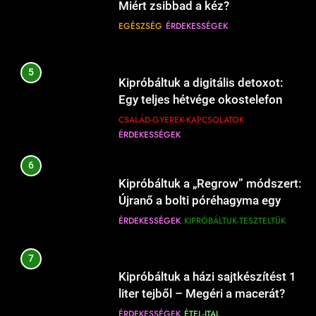
10
Miért zsibbad a kéz?
15
Mikor kell előmelegíteni a sütőt, és
EGÉSZSÉG
ÉRDEKESSÉGEK
Mikor kell a gyerekruhát új méretre
mikor felesleges?
cserélni?
ÉRDEKESSÉGEK
ÉTEL-ITAL
CSALÁD-GYEREK-KAPCSOLATOK
5
ÉRDEKESSÉGEK
Kipróbáltuk a digitális detoxot:
11
Egy teljes hétvége okostelefon
16
Mikor kell a zöldségeket sózni
nélkül a családdal.
CSALÁD-GYEREK-KAPCSOLATOK
Hogyan válasszunk autós
főzés közben?
ÉRDEKESSÉGEK
gyerekülést biztonságosan?
ÉRDEKESSÉGEK
ÉTEL-ITAL
CSALÁD-GYEREK-KAPCSOLATOK
6
ÉRDEKESSÉGEK
Kipróbáltuk a „Regrow” módszert:
12
Újranő a bolti póréhagyma egy
17
Mikor kell lefedni a levest
Mikor kell babahordozót újra
pohár vízben?
ÉRDEKESSÉGEK
KIPRÓBÁLTUK-TESZTELTÜK
főzéskor?
vásárolni?
ÉRDEKESSÉGEK
ÉTEL-ITAL
CSALÁD-GYEREK-KAPCSOLATOK
7
ÉRDEKESSÉGEK
Kipróbáltuk a házi sajtkészítést 1
13
liter tejből – Megéri a macerát?
18
Töltött cukkini sütőben –
ÉRDEKESSÉGEK
ÉTEL-ITAL