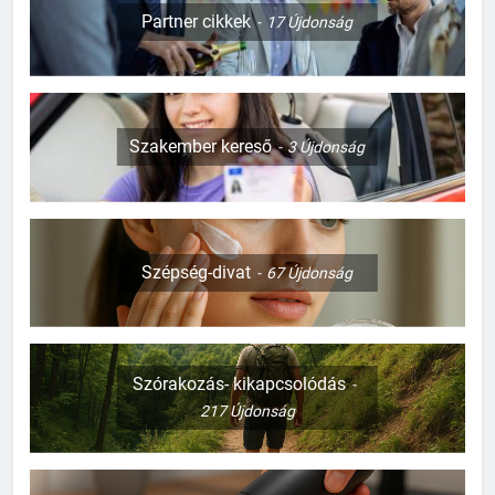
Partner cikkek
17
Újdonság
Szakember kereső
3
Újdonság
Szépség-divat
67
Újdonság
127
Szórakozás- kikapcsolódás
Mi kell a templomi esküvőhöz?
217
Újdonság
CSALÁD-GYEREK-KAPCSOLATOK
ÉRDEKESSÉGEK