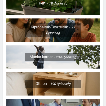
Kert
79
Újdonság
Kipróbáltuk-Teszteltük
29
Újdonság
Munka-karrier
234
Újdonság
Otthon
190
Újdonság