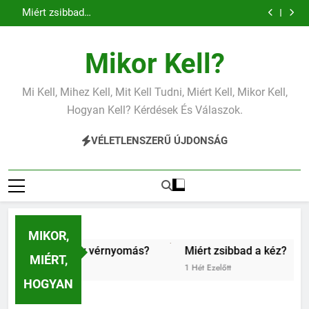
Miért zsibbad a kéz?
Ugrás
Mit jelent az alacsony vas?
a
Miért fáj a váll?
Mit jelent az alacsony vérnyomás?
tartalomra
Miért zsibbad a kéz?
Mikor Kell?
Mit jelent az alacsony vas?
Miért fáj a váll?
Mit jelent az alacsony vérnyomás?
Mi Kell, Mihez Kell, Mit Kell Tudni, Miért Kell, Mikor Kell,
Miért zsibbad a kéz?
Hogyan Kell? Kérdések És Válaszok.
VÉLETLENSZERŰ ÚJDONSÁG
MIKOR,
alacsony vérnyomás?
Miért zsibbad a kéz?
Kipróbá
MIÉRT,
1 Hét Ezelőtt
1 Hét Ezel
HOGYAN