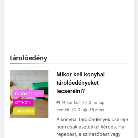
tárolóedény
Mikor kell konyhai
tárolóedényeket
lecserélni?
ÉRDEKESSÉGEK
Mikor kell
3 hónap
OTTHON
ezelőtt
0
15 mins
TAKARÍTÁS
A konyhai tárolóedények cseréje
nem csak esztétikai kérdés. Ha
repedést, elszíneződést vagy