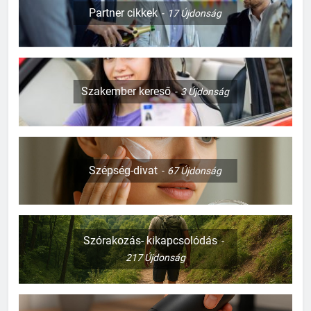
Partner cikkek
17
Újdonság
Szakember kereső
3
Újdonság
Szépség-divat
67
Újdonság
Szórakozás- kikapcsolódás
217
Újdonság