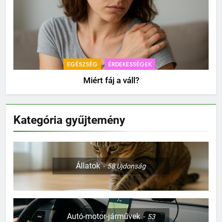
EGÉSZSÉG
ÉRDEKESSÉGEK
Miért fáj a váll?
Kategória gyűjtemény
Állatok
58
Újdonság
Autó-motor-járművek
53