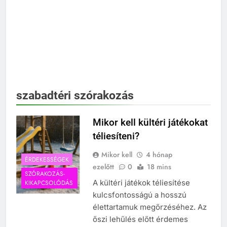
szabadtéri szórakozás
Mikor kell kültéri játékokat
téliesíteni?
Mikor kell
4 hónap
ÉRDEKESSÉGEK
ezelőtt
0
18 mins
SZÓRAKOZÁS-
A kültéri játékok téliesítése
KIKAPCSOLÓDÁS
kulcsfontosságú a hosszú
élettartamuk megőrzéséhez. Az
őszi lehűlés előtt érdemes