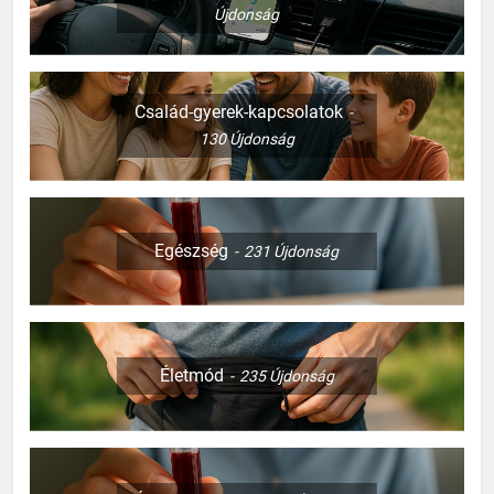
Újdonság
Család-gyerek-kapcsolatok
130
Újdonság
Egészség
231
Újdonság
Életmód
235
Újdonság