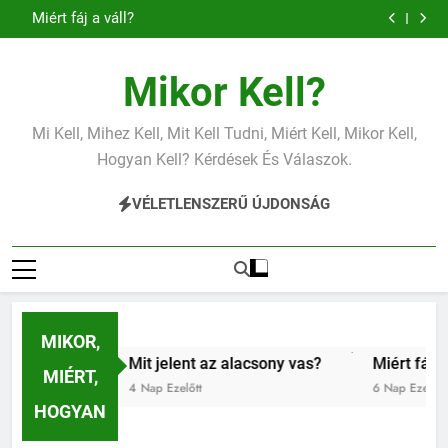
Mit jelent a
Mit jelent az
Ugrás
magas
alacsony vas?
Miért fáj a váll?
vérnyomás?
a
tartalomra
Mikor Kell?
Mi Kell, Mihez Kell, Mit Kell Tudni, Miért Kell, Mikor Kell,
Hogyan Kell? Kérdések És Válaszok.
VÉLETLENSZERŰ ÚJDONSÁG
MIKOR,
Mit jelent az alacsony vas?
Miért fáj a váll?
MIÉRT,
4 Nap Ezelőtt
6 Nap Ezelőtt
HOGYAN