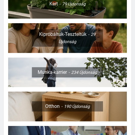
Kert
79
Újdonság
Kipróbáltuk-Teszteltük
29
Újdonság
Munka-karrier
234
Újdonság
Otthon
190
Újdonság