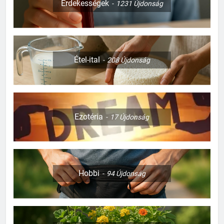
Érdekességek
1231
Újdonság
Étel-ital
208
Újdonság
Ezotéria
17
Újdonság
Hobbi
94
Újdonság