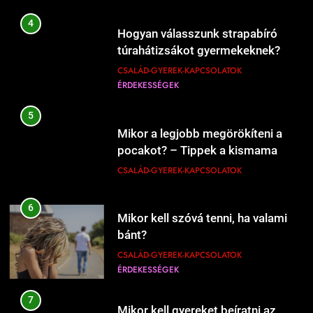
207
4
Hogyan válasszunk strapabíró
Mi kell a hamburgerbe?
túrahátizsákot gyermekeknek?
ÉRDEKESSÉGEK
ÉTEL-ITAL
CSALÁD-GYEREK-KAPCSOLATOK
ÉRDEKESSÉGEK
208
5
Mikor kell új éttermeket
Mikor a legjobb megörökíteni a
kipróbálni?
pocakot? – Tippek a kismama
ÉRDEKESSÉGEK
ÉTEL-ITAL
fotózás időzítéséhez
CSALÁD-GYEREK-KAPCSOLATOK
1
6
Kipróbáltuk a házi sajtkészítést 1
Mikor kell szóvá tenni, ha valami
liter tejből – Megéri a macerát?
bánt?
ÉRDEKESSÉGEK
ÉTEL-ITAL
CSALÁD-GYEREK-KAPCSOLATOK
ÉRDEKESSÉGEK
1228
Mikor érdemes nagyobb lakásba
2
költözni?
7
Kipróbáltuk Gordon Ramsay 10
Mikor kell gyereket beíratni az