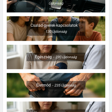
Újdonság
Család-gyerek-kapcsolatok
130
Újdonság
Egészség
230
Újdonság
Életmód
235
Újdonság