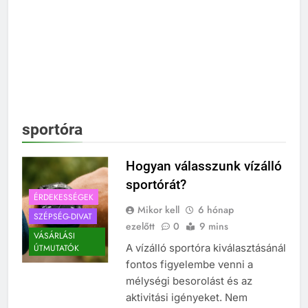
sportóra
Hogyan válasszunk vízálló
sportórát?
ÉRDEKESSÉGEK
Mikor kell
6 hónap
SZÉPSÉG-DIVAT
ezelőtt
0
9 mins
VÁSÁRLÁSI
A vízálló sportóra kiválasztásánál
ÚTMUTATÓK
fontos figyelembe venni a
mélységi besorolást és az
aktivitási igényeket. Nem