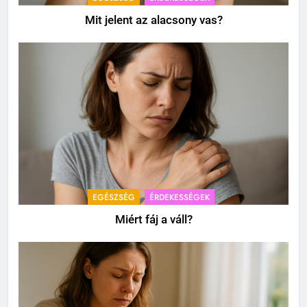
Mit jelent az alacsony vas?
EGÉSZSÉG
ÉRDEKESSÉGEK
Miért fáj a váll?