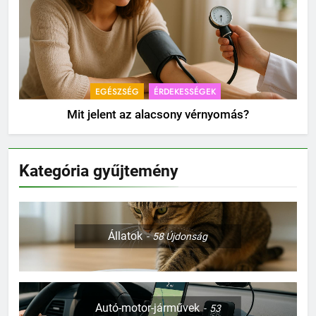
EGÉSZSÉG
ÉRDEKESSÉGEK
Mit jelent az alacsony vérnyomás?
Kategória gyűjtemény
Állatok
58
Újdonság
Autó-motor-járművek
53