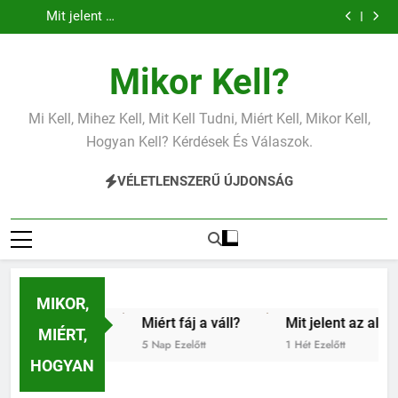
Mit jelent az
Miért fáj a váll?
Ugrás
vérnyomás?
vérnyomás?
alacsony vas?
Mit jelent az
a
alacsony
vérnyomás?
tartalomra
Mikor Kell?
Mi Kell, Mihez Kell, Mit Kell Tudni, Miért Kell, Mikor Kell,
Hogyan Kell? Kérdések És Válaszok.
VÉLETLENSZERŰ ÚJDONSÁG
MIKOR,
 vas?
Miért fáj a váll?
Mit jelent az alacsony vérn
MIÉRT,
5 Nap Ezelőtt
1 Hét Ezelőtt
HOGYAN