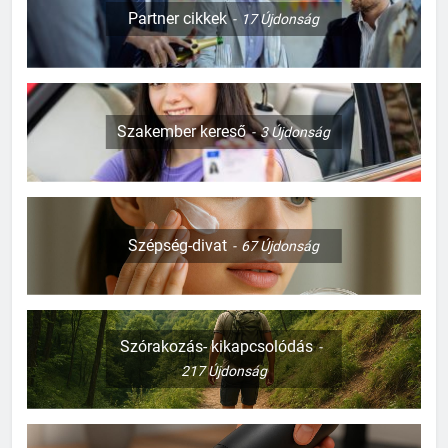
Partner cikkek
17
Újdonság
Szakember kereső
3
Újdonság
Szépség-divat
67
Újdonság
Szórakozás- kikapcsolódás
217
Újdonság