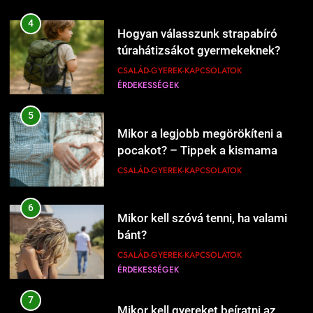
207
4
Hogyan válasszunk strapabíró
Mi kell a hamburgerbe?
túrahátizsákot gyermekeknek?
ÉRDEKESSÉGEK
ÉTEL-ITAL
CSALÁD-GYEREK-KAPCSOLATOK
ÉRDEKESSÉGEK
208
5
Mikor kell új éttermeket
Mikor a legjobb megörökíteni a
kipróbálni?
pocakot? – Tippek a kismama
ÉRDEKESSÉGEK
ÉTEL-ITAL
fotózás időzítéséhez
CSALÁD-GYEREK-KAPCSOLATOK
1
6
Kipróbáltuk a házi sajtkészítést 1
Mikor kell szóvá tenni, ha valami
liter tejből – Megéri a macerát?
bánt?
ÉRDEKESSÉGEK
ÉTEL-ITAL
CSALÁD-GYEREK-KAPCSOLATOK
ÉRDEKESSÉGEK
1227
Mikor érdemes nagyobb lakásba
2
költözni?
7
Kipróbáltuk Gordon Ramsay 10
Mikor kell gyereket beíratni az