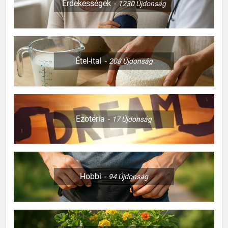
Érdekességek
1230
Újdonság
Étel-ital
208
Újdonság
Ezotéria
17
Újdonság
Hobbi
94
Újdonság