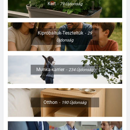
Kert
79
Újdonság
Kipróbáltuk-Teszteltük
29
Újdonság
Munka-karrier
234
Újdonság
Otthon
190
Újdonság