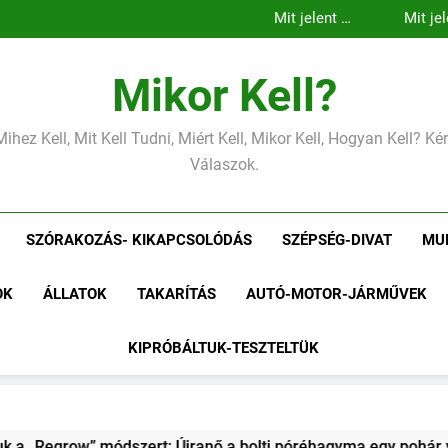
Mit jelent az
Mit jel
alacsony
m
Mit jelent az
Mit jel
vérnyomás?
vérnyo
alacsony
m
Mit jelent az
vérnyomás?
vérnyo
alacsony
vérnyomás?
Mikor Kell?
Mihez Kell, Mit Kell Tudni, Miért Kell, Mikor Kell, Hogyan Kell? K
Válaszok.
SZÓRAKOZÁS- KIKAPCSOLÓDÁS
SZÉPSÉG-DIVAT
MU
OK
ÁLLATOK
TAKARÍTÁS
AUTÓ-MOTOR-JÁRMŰVEK
KIPRÓBÁLTUK-TESZTELTÜK
Újranő a bolti póréhagyma egy pohár vízben?
Kipróbáltuk