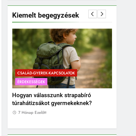
Kiemelt begegyzések
CSALÁD-GYEREK-KAPCSOLATOK
ÉRDEKESSÉGEK
CSALÁD-G
Hogyan válasszunk strapabíró
Mikor a 
túrahátizsákot gyermekeknek?
pocakot?
fotózás 
7 Hónap Ezelőtt
7 Hónap E