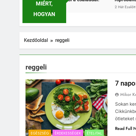
MIÉRT,
2 Hét Ezelőtt
HOGYAN
Kezdőoldal
reggeli
reggeli
7 napo
Mikor Ke
Sokan ker
Cikkünkbe
ötleteket
Read Full 
EGÉSZSÉG
ÉRDEKESSÉGEK
ÉTEL-ITAL