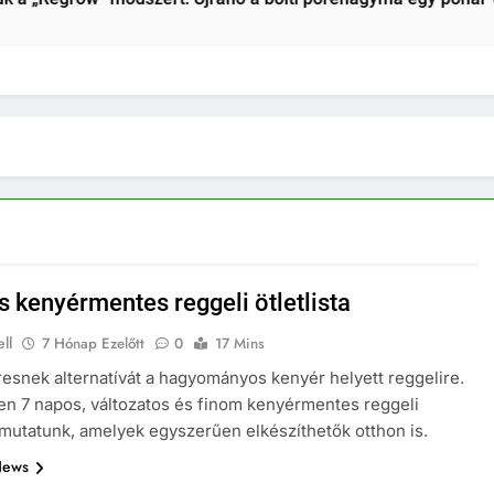
2 Hét Ezelőtt
s kenyérmentes reggeli ötletlista
ll
7 Hónap Ezelőtt
0
17 Mins
esnek alternatívát a hagyományos kenyér helyett reggelire.
n 7 napos, változatos és finom kenyérmentes reggeli
 mutatunk, amelyek egyszerűen elkészíthetők otthon is.
News