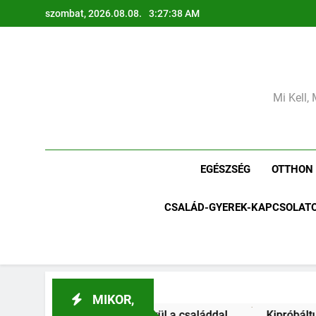
Ugrás
szombat, 2026.08.08.
3:27:40 AM
a
tartalomra
Mi Kell, 
EGÉSZSÉG
OTTHON
CSALÁD-GYEREK-KAPCSOLAT
MIKOR,
n nélkül a családdal.
Kipróbáltuk a „Regrow” módszert: 