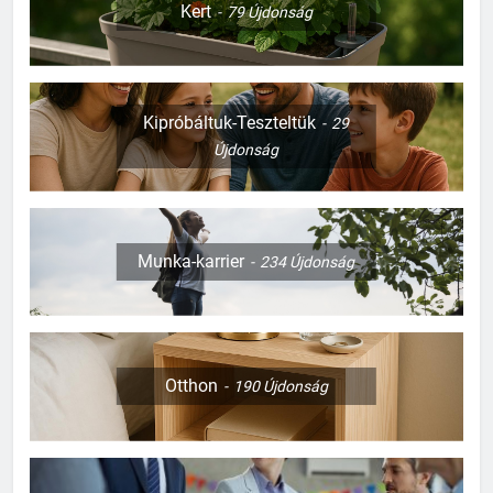
Kert
79
Újdonság
Kipróbáltuk-Teszteltük
29
Újdonság
Munka-karrier
234
Újdonság
Otthon
190
Újdonság