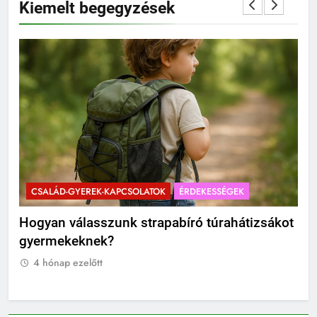
Kiemelt begegyzések
CSALÁD-GYEREK-KAPCSOLATOK
ÉRDEKESSÉGEK
C
?
Hogyan válasszunk strapabíró túrahátizsákot
Mik
gyermekeknek?
Ti
4 hónap ezelőtt
4