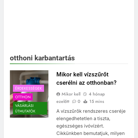
otthoni karbantartás
Mikor kell vízszűrőt
cserélni az otthonban?
ÉRDEKESSÉGEK
Mikor kell
4 hónap
OTTHON
ezelőtt
0
15 mins
VÁSÁRLÁSI
A vízszűrők rendszeres cseréje
ÚTMUTATÓK
elengedhetetlen a tiszta,
egészséges ivóvízért.
Cikkünkben bemutatjuk, milyen