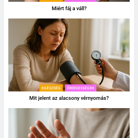
Miért fáj a váll?
EGÉSZSÉG
ÉRDEKESSÉGEK
Mit jelent az alacsony vérnyomás?