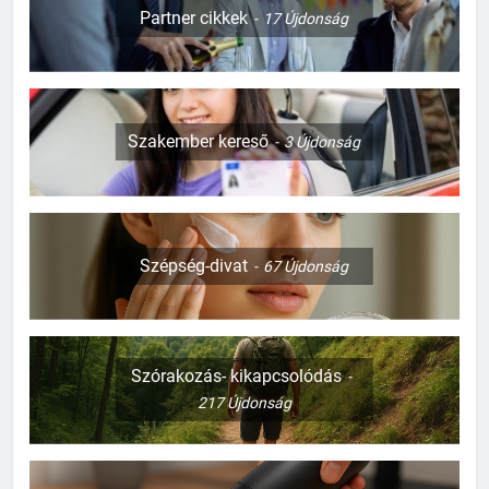
Partner cikkek
17
Újdonság
Szakember kereső
3
Újdonság
Szépség-divat
67
Újdonság
Szórakozás- kikapcsolódás
217
Újdonság