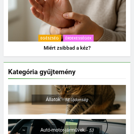
EGÉSZSÉG
ÉRDEKESSÉGEK
Miért zsibbad a kéz?
Kategória gyűjtemény
Állatok
58
Újdonság
Autó-motor-járművek
53