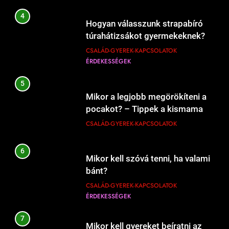
207
4
Hogyan válasszunk strapabíró
Mi kell a hamburgerbe?
túrahátizsákot gyermekeknek?
ÉRDEKESSÉGEK
ÉTEL-ITAL
CSALÁD-GYEREK-KAPCSOLATOK
ÉRDEKESSÉGEK
208
5
Mikor kell új éttermeket
Mikor a legjobb megörökíteni a
kipróbálni?
pocakot? – Tippek a kismama
ÉRDEKESSÉGEK
ÉTEL-ITAL
fotózás időzítéséhez
CSALÁD-GYEREK-KAPCSOLATOK
1
6
Kipróbáltuk a házi sajtkészítést 1
Mikor kell szóvá tenni, ha valami
liter tejből – Megéri a macerát?
bánt?
ÉRDEKESSÉGEK
ÉTEL-ITAL
CSALÁD-GYEREK-KAPCSOLATOK
ÉRDEKESSÉGEK
1226
Mikor érdemes nagyobb lakásba
2
költözni?
7
Kipróbáltuk Gordon Ramsay 10
Mikor kell gyereket beíratni az