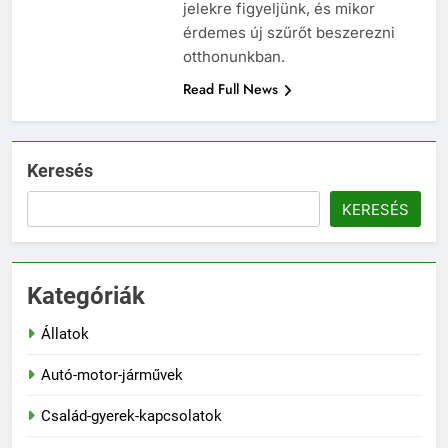
jelekre figyeljünk, és mikor
érdemes új szűrőt beszerezni
otthonunkban.
Read Full News
Keresés
KERESÉS
Kategóriák
Állatok
Autó-motor-járművek
Család-gyerek-kapcsolatok