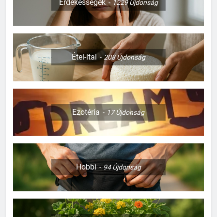
Érdekességek
1229
Újdonság
Étel-ital
208
Újdonság
Ezotéria
17
Újdonság
Hobbi
94
Újdonság