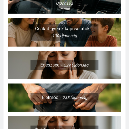
Újdonság
Család-gyerek-kapcsolatok
130
Újdonság
Egészség
229
Újdonság
Életmód
235
Újdonság