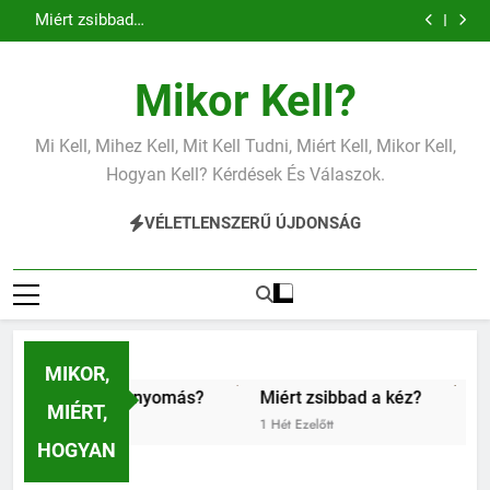
Miért zsibbad a
Ugrás
vérnyomás?
kéz?
a
tartalomra
Mikor Kell?
Mi Kell, Mihez Kell, Mit Kell Tudni, Miért Kell, Mikor Kell,
Hogyan Kell? Kérdések És Válaszok.
VÉLETLENSZERŰ ÚJDONSÁG
MIKOR,
csony vérnyomás?
Miért zsibbad a kéz?
Kipróbáltuk
MIÉRT,
1 Hét Ezelőtt
1 Hét Ezelőtt
HOGYAN