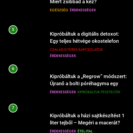
Miért zsibbad a kéz?
14
Mikor kell a húst pihentetni sütés
Hogyan válasszunk játékot
EGÉSZSÉG
ÉRDEKESSÉGEK
után?
gyerekeknek életkor szerint?
ÉRDEKESSÉGEK
ÉTEL-ITAL
CSALÁD-GYEREK-KAPCSOLATOK
ÉRDEKESSÉGEK
5
Kipróbáltuk a digitális detoxot:
10
Egy teljes hétvége okostelefon
15
Mikor kell előmelegíteni a sütőt, és
Mikor kell a gyerekruhát új méretre
nélkül a családdal.
CSALÁD-GYEREK-KAPCSOLATOK
mikor felesleges?
cserélni?
ÉRDEKESSÉGEK
ÉRDEKESSÉGEK
ÉTEL-ITAL
CSALÁD-GYEREK-KAPCSOLATOK
ÉRDEKESSÉGEK
6
11
Kipróbáltuk a „Regrow” módszert:
16
Mikor kell a zöldségeket sózni
Újranő a bolti póréhagyma egy
Hogyan válasszunk autós
főzés közben?
pohár vízben?
ÉRDEKESSÉGEK
KIPRÓBÁLTUK-TESZTELTÜK
gyerekülést biztonságosan?
ÉRDEKESSÉGEK
ÉTEL-ITAL
CSALÁD-GYEREK-KAPCSOLATOK
ÉRDEKESSÉGEK
7
12
Kipróbáltuk a házi sajtkészítést 1
17
Mikor kell lefedni a levest
liter tejből – Megéri a macerát?
Mikor kell babahordozót újra
főzéskor?
ÉRDEKESSÉGEK
ÉTEL-ITAL
vásárolni?