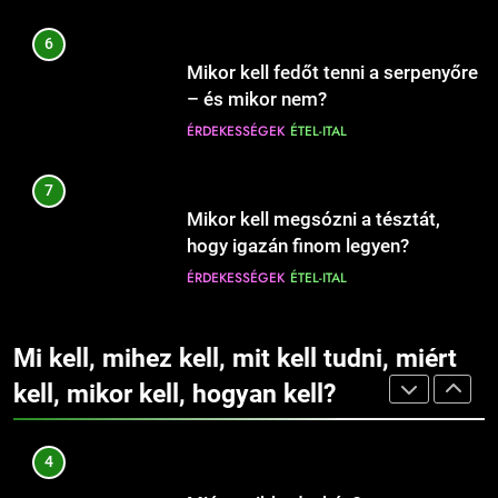
ÉRDEKESSÉGEK
1
6
Mit jelent az alacsony vas?
11
Mikor kell fedőt tenni a serpenyőre
Hogyan védjük meg otthonunkat
EGÉSZSÉG
ÉRDEKESSÉGEK
– és mikor nem?
az ágyi poloskáktól?
ÉRDEKESSÉGEK
ÉTEL-ITAL
CSALÁD-GYEREK-KAPCSOLATOK
EGÉSZSÉG
2
7
Miért fáj a váll?
12
Mikor kell megsózni a tésztát,
Hová illik húzni a karikagyűrűt:
EGÉSZSÉG
ÉRDEKESSÉGEK
hogy igazán finom legyen?
jobb vagy bal kézre?
ÉRDEKESSÉGEK
ÉTEL-ITAL
CSALÁD-GYEREK-KAPCSOLATOK
ÉRDEKESSÉGEK
3
8
Mi kell, mihez kell, mit kell tudni, miért
Mit jelent az alacsony vérnyomás?
13
Mikor kell a tésztát leszűrni, hogy
Fogszabályzó: mikor érdemes
kell, mikor kell, hogyan kell?
EGÉSZSÉG
ÉRDEKESSÉGEK
ne főjön túl?
elkezdeni a kezelést
ÉRDEKESSÉGEK
ÉTEL-ITAL
gyermekeknél?
CSALÁD-GYEREK-KAPCSOLATOK
EGÉSZSÉG
4
9