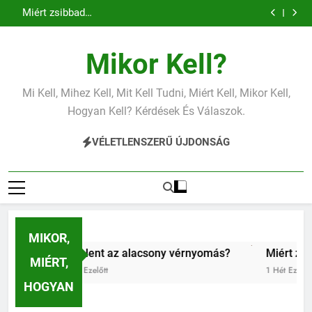
Miért zsibbad a kéz?
Ugrás
Mit jelent az alacsony vas?
a
Miért fáj a váll?
Mit jelent az alacsony vérnyomás?
tartalomra
Miért zsibbad a kéz?
Mikor Kell?
Mit jelent az alacsony vas?
Miért fáj a váll?
Mit jelent az alacsony vérnyomás?
Mi Kell, Mihez Kell, Mit Kell Tudni, Miért Kell, Mikor Kell,
Miért zsibbad a kéz?
Hogyan Kell? Kérdések És Válaszok.
VÉLETLENSZERŰ ÚJDONSÁG
MIKOR,
Mit jelent az alacsony vérnyomás?
Miért zsibbad a kéz
MIÉRT,
6 Nap Ezelőtt
1 Hét Ezelőtt
HOGYAN