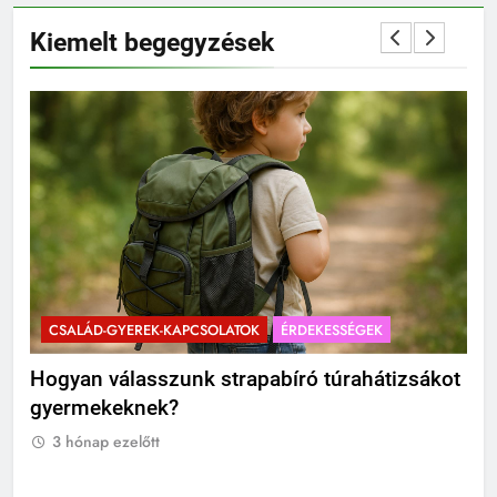
Kiemelt begegyzések
CSALÁD-GYEREK-KAPCSOLATOK
ÉRDEKESSÉGEK
C
?
Hogyan válasszunk strapabíró túrahátizsákot
Mik
gyermekeknek?
Ti
3 hónap ezelőtt
3