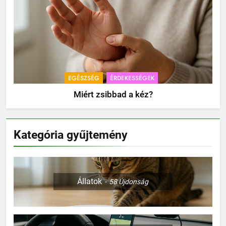
EGÉSZSÉG
ÉRDEKESSÉGEK
Miért zsibbad a kéz?
Kategória gyűjtemény
Állatok
58
Újdonság