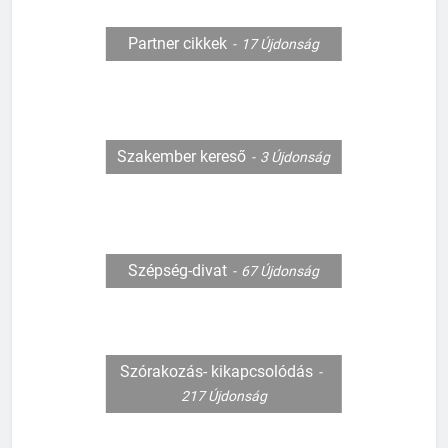
Partner cikkek
17
Újdonság
Szakember kereső
3
Újdonság
Szépség-divat
67
Újdonság
127
Szórakozás- kikapcsolódás
Mi kell a templomi esküvőhöz?
217
Újdonság
CSALÁD-GYEREK-KAPCSOLATOK
ÉRDEKESSÉGEK