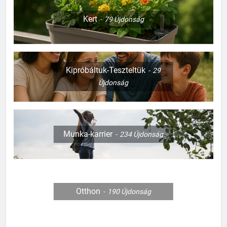
Kert
79
Újdonság
Kipróbáltuk-Teszteltük
29
Újdonság
Munka-karrier
234
Újdonság
Otthon
190
Újdonság