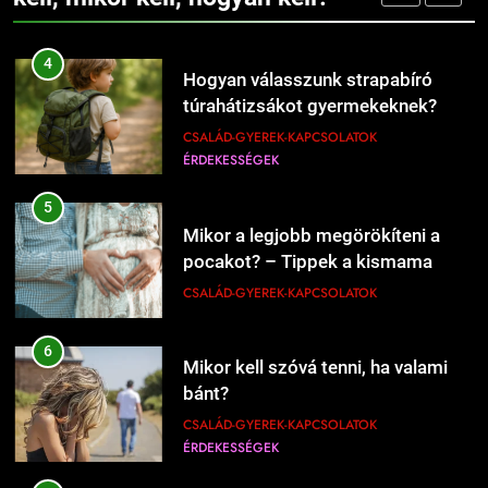
ÉRDEKESSÉGEK
208
5
Mikor kell új éttermeket
Mikor a legjobb megörökíteni a
kipróbálni?
pocakot? – Tippek a kismama
ÉRDEKESSÉGEK
ÉTEL-ITAL
fotózás időzítéséhez
CSALÁD-GYEREK-KAPCSOLATOK
1
6
Kipróbáltuk a házi sajtkészítést 1
Mikor kell szóvá tenni, ha valami
liter tejből – Megéri a macerát?
bánt?
ÉRDEKESSÉGEK
ÉTEL-ITAL
CSALÁD-GYEREK-KAPCSOLATOK
ÉRDEKESSÉGEK
2
7
Kipróbáltuk Gordon Ramsay 10
Mikor kell gyereket beíratni az
perces tésztáját – Tényleg megvan
iskolába?
10 perc alatt?
ÉRDEKESSÉGEK
ÉTEL-ITAL
CSALÁD-GYEREK-KAPCSOLATOK
ÉRDEKESSÉGEK
1226
Mikor érdemes nagyobb lakásba
3