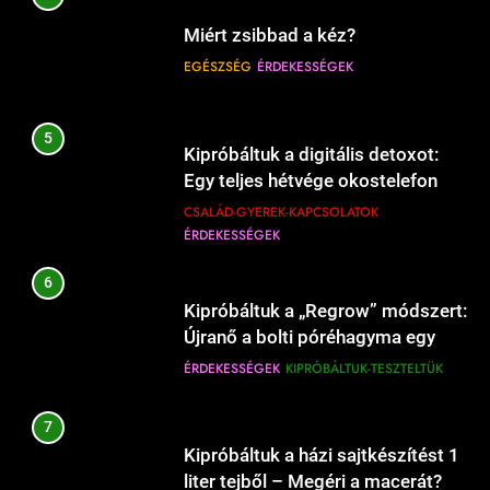
10
Miért zsibbad a kéz?
15
Mikor kell előmelegíteni a sütőt, és
Mikor kell a gyerekruhát új méretre
EGÉSZSÉG
ÉRDEKESSÉGEK
mikor felesleges?
cserélni?
ÉRDEKESSÉGEK
ÉTEL-ITAL
CSALÁD-GYEREK-KAPCSOLATOK
ÉRDEKESSÉGEK
5
Kipróbáltuk a digitális detoxot:
11
Egy teljes hétvége okostelefon
16
Mikor kell a zöldségeket sózni
Hogyan válasszunk autós
nélkül a családdal.
CSALÁD-GYEREK-KAPCSOLATOK
főzés közben?
gyerekülést biztonságosan?
ÉRDEKESSÉGEK
ÉRDEKESSÉGEK
ÉTEL-ITAL
CSALÁD-GYEREK-KAPCSOLATOK
ÉRDEKESSÉGEK
6
12
Kipróbáltuk a „Regrow” módszert:
17
Mikor kell lefedni a levest
Újranő a bolti póréhagyma egy
Mikor kell babahordozót újra
főzéskor?
pohár vízben?
ÉRDEKESSÉGEK
KIPRÓBÁLTUK-TESZTELTÜK
vásárolni?
ÉRDEKESSÉGEK
ÉTEL-ITAL
CSALÁD-GYEREK-KAPCSOLATOK
ÉRDEKESSÉGEK
7
13
Kipróbáltuk a házi sajtkészítést 1
18
Töltött cukkini sütőben –
liter tejből – Megéri a macerát?