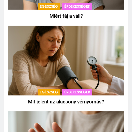
EGÉSZSÉG
ÉRDEKESSÉGEK
Miért fáj a váll?
EGÉSZSÉG
ÉRDEKESSÉGEK
Mit jelent az alacsony vérnyomás?