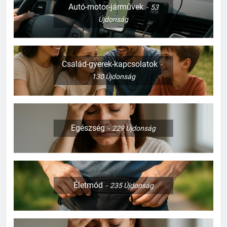
Autó-motor-járművek
53
Újdonság
Család-gyerek-kapcsolatok
130
Újdonság
Egészség
229
Újdonság
Életmód
235
Újdonság