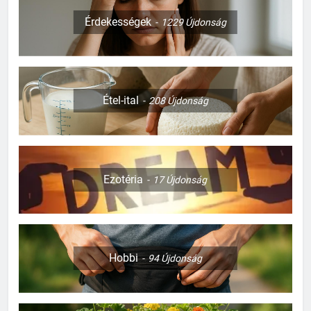
Érdekességek
1229
Újdonság
Étel-ital
208
Újdonság
Ezotéria
17
Újdonság
Hobbi
94
Újdonság