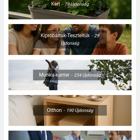
Kert
79
Újdonság
Kipróbáltuk-Teszteltük
29
Újdonság
Munka-karrier
234
Újdonság
Otthon
190
Újdonság