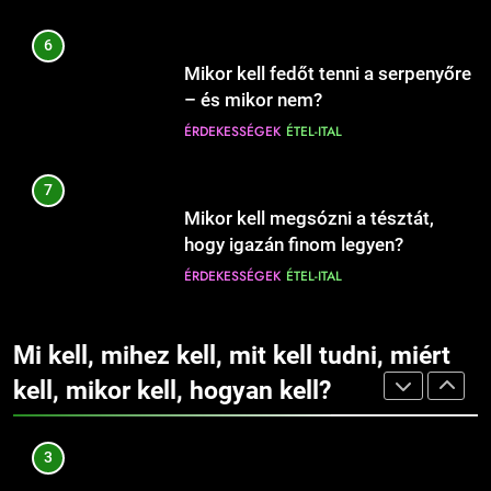
ÉRDEKESSÉGEK
1
6
Mit jelent a magas vérnyomás?
11
Mikor kell fedőt tenni a serpenyőre
Hogyan védjük meg otthonunkat
EGÉSZSÉG
ÉRDEKESSÉGEK
– és mikor nem?
az ágyi poloskáktól?
ÉRDEKESSÉGEK
ÉTEL-ITAL
CSALÁD-GYEREK-KAPCSOLATOK
EGÉSZSÉG
2
7
Mit jelent az alacsony vas?
12
Mikor kell megsózni a tésztát,
Hová illik húzni a karikagyűrűt:
EGÉSZSÉG
ÉRDEKESSÉGEK
hogy igazán finom legyen?
jobb vagy bal kézre?
ÉRDEKESSÉGEK
ÉTEL-ITAL
CSALÁD-GYEREK-KAPCSOLATOK
ÉRDEKESSÉGEK
3
8
Mi kell, mihez kell, mit kell tudni, miért
Miért fáj a váll?
13
Mikor kell a tésztát leszűrni, hogy
Fogszabályzó: mikor érdemes
kell, mikor kell, hogyan kell?
EGÉSZSÉG
ÉRDEKESSÉGEK
ne főjön túl?
elkezdeni a kezelést
ÉRDEKESSÉGEK
ÉTEL-ITAL
gyermekeknél?
CSALÁD-GYEREK-KAPCSOLATOK
EGÉSZSÉG
4
9