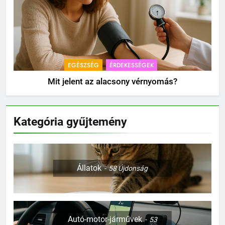
EGÉSZSÉG
ÉRDEKESSÉGEK
Mit jelent az alacsony vérnyomás?
Kategória gyűjtemény
Állatok
58
Újdonság
Autó-motor-járművek
53