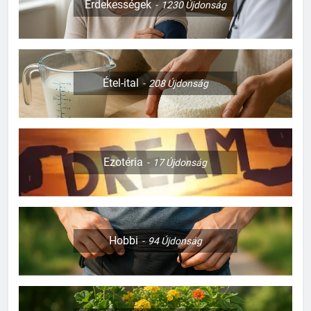
Érdekességek
1230
Újdonság
Étel-ital
208
Újdonság
Ezotéria
17
Újdonság
Hobbi
94
Újdonság