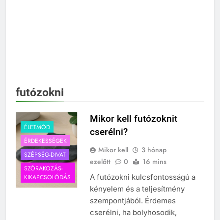
futózokni
Mikor kell futózoknit
ÉLETMÓD
cserélni?
ÉRDEKESSÉGEK
Mikor kell
3 hónap
SZÉPSÉG-DIVAT
ezelőtt
0
16 mins
SZÓRAKOZÁS-
A futózokni kulcsfontosságú a
KIKAPCSOLÓDÁS
kényelem és a teljesítmény
szempontjából. Érdemes
cserélni, ha bolyhosodik,