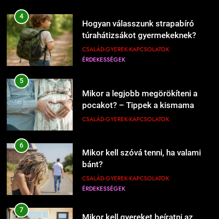
207
4
Hogyan válasszunk strapabíró
Mi kell a hamburgerbe?
túrahátizsákot gyermekeknek?
ÉRDEKESSÉGEK
ÉTEL-ITAL
CSALÁD-GYEREK-KAPCSOLATOK
ÉRDEKESSÉGEK
208
5
Mikor kell új éttermeket
Mikor a legjobb megörökíteni a
kipróbálni?
pocakot? – Tippek a kismama
ÉRDEKESSÉGEK
ÉTEL-ITAL
fotózás időzítéséhez
CSALÁD-GYEREK-KAPCSOLATOK
1
6
Kipróbáltuk a házi sajtkészítést 1
Mikor kell szóvá tenni, ha valami
liter tejből – Megéri a macerát?
bánt?
ÉRDEKESSÉGEK
ÉTEL-ITAL
CSALÁD-GYEREK-KAPCSOLATOK
ÉRDEKESSÉGEK
1227
Mikor érdemes nagyobb lakásba
2
költözni?
7
Kipróbáltuk Gordon Ramsay 10
Mikor kell gyereket beíratni az