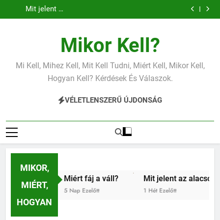
Mit jelent az
Miért fáj a váll?
Ugrás
vérnyomás?
vérnyomás?
alacsony vas?
Mit jelent az
a
alacsony
vérnyomás?
tartalomra
Mikor Kell?
Mi Kell, Mihez Kell, Mit Kell Tudni, Miért Kell, Mikor Kell,
Hogyan Kell? Kérdések És Válaszok.
VÉLETLENSZERŰ ÚJDONSÁG
MIKOR,
Miért fáj a váll?
Mit jelent az alacsony vérnyomás
MIÉRT,
5 Nap Ezelőtt
1 Hét Ezelőtt
HOGYAN