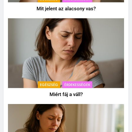
Mit jelent az alacsony vas?
EGÉSZSÉG
ÉRDEKESSÉGEK
Miért fáj a váll?