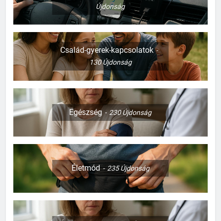
Újdonság
Család-gyerek-kapcsolatok
130
Újdonság
Egészség
230
Újdonság
Életmód
235
Újdonság