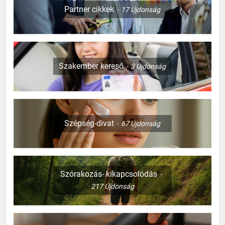
Partner cikkek
17
Újdonság
Szakember kereső
3
Újdonság
Szépség-divat
67
Újdonság
Szórakozás- kikapcsolódás
217
Újdonság