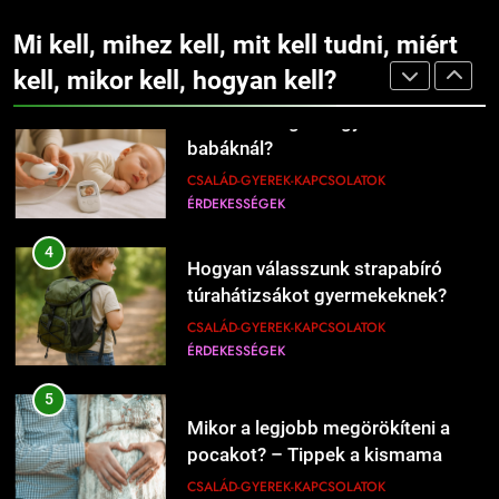
3
Mikor kell légzésfigyelőt cserélni
Mi kell a kenyérsütéshez?
Mi kell, mihez kell, mit kell tudni, miért
babáknál?
ÉRDEKESSÉGEK
ÉTEL-ITAL
kell, mikor kell, hogyan kell?
CSALÁD-GYEREK-KAPCSOLATOK
ÉRDEKESSÉGEK
207
4
Hogyan válasszunk strapabíró
Mi kell a hamburgerbe?
túrahátizsákot gyermekeknek?
ÉRDEKESSÉGEK
ÉTEL-ITAL
CSALÁD-GYEREK-KAPCSOLATOK
ÉRDEKESSÉGEK
208
5
Mikor kell új éttermeket
Mikor a legjobb megörökíteni a
kipróbálni?
pocakot? – Tippek a kismama
ÉRDEKESSÉGEK
ÉTEL-ITAL
fotózás időzítéséhez
CSALÁD-GYEREK-KAPCSOLATOK
1
6
Kipróbáltuk a házi sajtkészítést 1
Mikor kell szóvá tenni, ha valami
liter tejből – Megéri a macerát?
bánt?