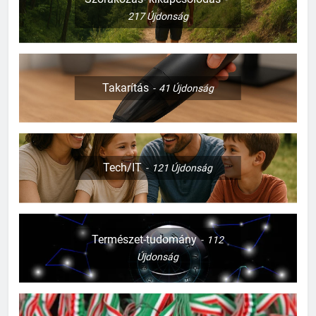
217
Újdonság
127
Takarítás
41
Újdonság
Mi kell a templomi esküvőhöz?
CSALÁD-GYEREK-KAPCSOLATOK
ÉRDEKESSÉGEK
Tech/IT
128
121
Újdonság
Mi kell a babaszobába?
CSALÁD-GYEREK-KAPCSOLATOK
ÉRDEKESSÉGEK
Természet-tudomány
112
Újdonság
129
Mikor kell családi szabályokat
felülvizsgálni
CSALÁD-GYEREK-KAPCSOLATOK