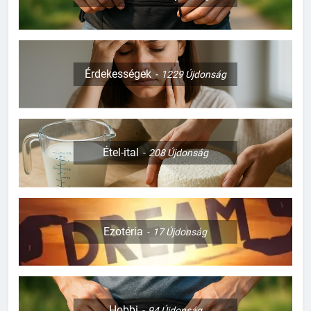
Érdekességek
1229
Újdonság
Étel-ital
208
Újdonság
Ezotéria
17
Újdonság
Hobbi
94
Újdonság