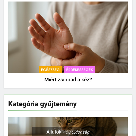
EGÉSZSÉG
ÉRDEKESSÉGEK
Miért zsibbad a kéz?
Kategória gyűjtemény
Állatok
58
Újdonság