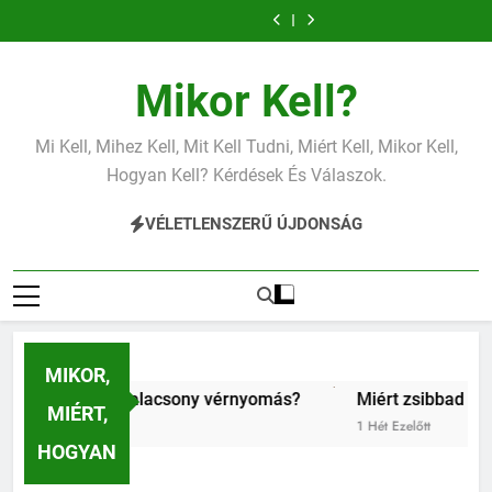
Miért fáj a váll?
Mit jelent az
Ugrás
alacsony
Miért zsibbad a
vérnyomás?
a
kéz?
tartalomra
Mikor Kell?
Mi Kell, Mihez Kell, Mit Kell Tudni, Miért Kell, Mikor Kell,
Hogyan Kell? Kérdések És Válaszok.
VÉLETLENSZERŰ ÚJDONSÁG
MIKOR,
ent az alacsony vérnyomás?
Miért zsibbad a kéz?
K
MIÉRT,
őtt
1 Hét Ezelőtt
1
HOGYAN