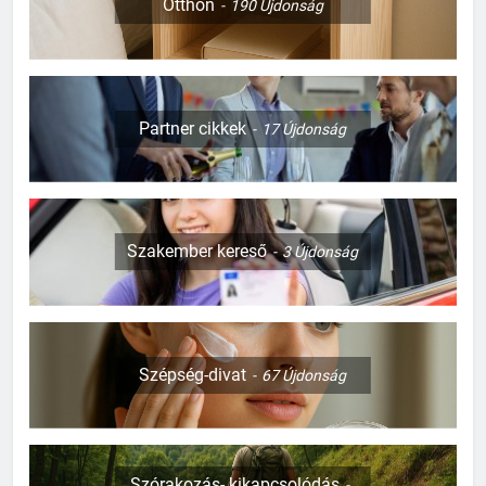
Otthon
190
Újdonság
Partner cikkek
17
Újdonság
Szakember kereső
3
Újdonság
Szépség-divat
67
Újdonság
Szórakozás- kikapcsolódás