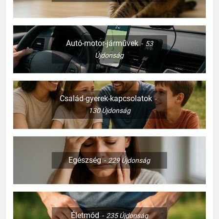
Autó-motor-járművek
53
Újdonság
Család-gyerek-kapcsolatok
130
Újdonság
Egészség
229
Újdonság
Életmód
235
Újdonság