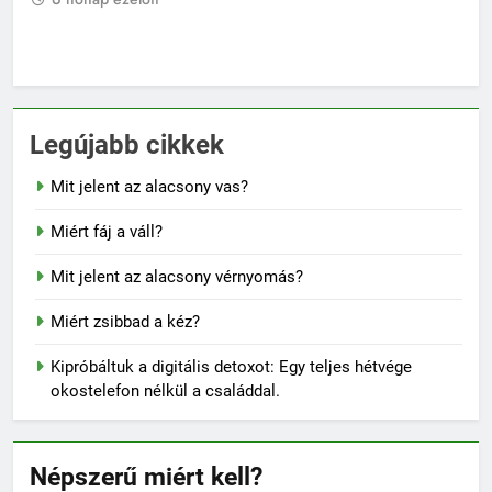
6 hónap ezelőtt
6
Legújabb cikkek
Mit jelent az alacsony vas?
Miért fáj a váll?
Mit jelent az alacsony vérnyomás?
Miért zsibbad a kéz?
Kipróbáltuk a digitális detoxot: Egy teljes hétvége
okostelefon nélkül a családdal.
Népszerű miért kell?