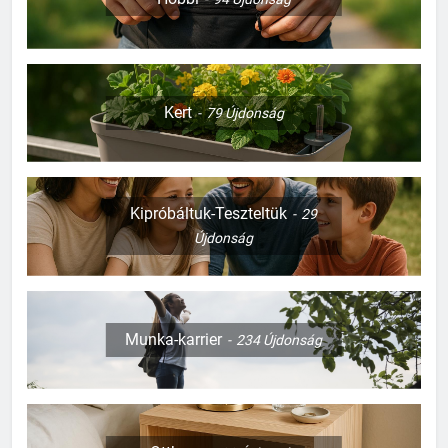
Kert
79
Újdonság
Kipróbáltuk-Teszteltük
29
Újdonság
Munka-karrier
234
Újdonság