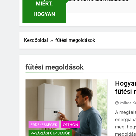
MIÉRT,
2 Hét Ezelőtt
HOGYAN
Kezdőoldal
fűtési megoldások
fűtési megoldások
Hogyan
fűtési 
Mikor Ke
A megfele
energiaha
ÉRDEKESSÉGEK
OTTHON
meg, hogy
VÁSÁRLÁSI ÚTMUTATÓK
megoldáso