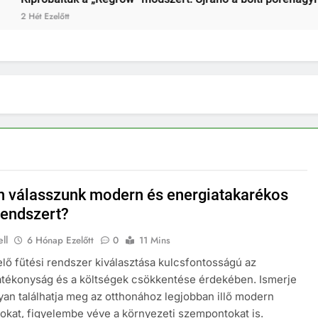
 válasszunk modern és energiatakarékos
rendszert?
ll
6 Hónap Ezelőtt
0
11 Mins
lő fűtési rendszer kiválasztása kulcsfontosságú az
tékonyság és a költségek csökkentése érdekében. Ismerje
an találhatja meg az otthonához legjobban illő modern
kat, figyelembe véve a környezeti szempontokat is.