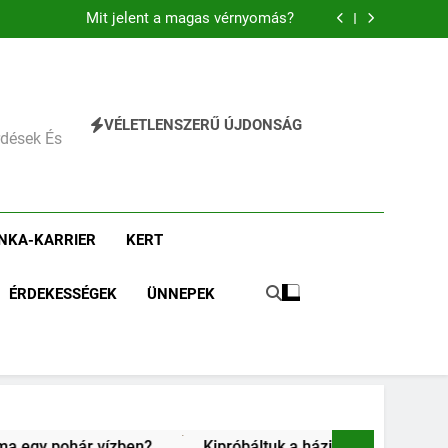
Mit jelent az alacsony vérnyomás?
Mit jelent a magas vérnyomás?
Mit jelent az alacsony vas?
Miért fáj a váll?
Mit jelent az alacsony vérnyomás?
Mit jelent a magas vérnyomás?
Mit jelent az alacsony vas?
VÉLETLENSZERŰ ÚJDONSÁG
Miért fáj a váll?
érdések És
Mit jelent az alacsony vérnyomás?
NKA-KARRIER
KERT
ÉRDEKESSÉGEK
ÜNNEPEK
Kipróbáltuk a házi sajtkészítést 1 liter tejből – Megéri a