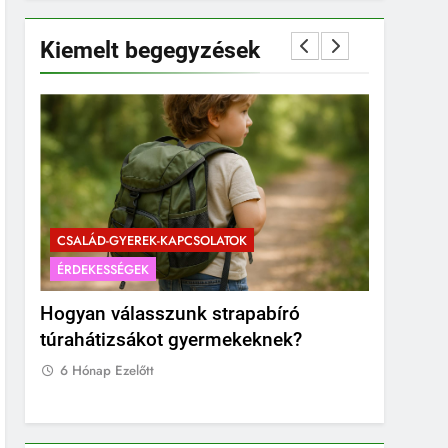
Kiemelt begegyzések
CSALÁD-GYEREK-KAPCSOLATOK
ÉRDEKESSÉGEK
CSALÁD-G
Hogyan válasszunk strapabíró
Mikor a 
túrahátizsákot gyermekeknek?
pocakot?
fotózás 
6 Hónap Ezelőtt
6 Hónap E