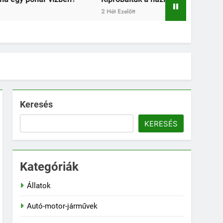
2 Hét Ezelőtt
Keresés
KERESÉS
Kategóriák
Állatok
Autó-motor-járművek