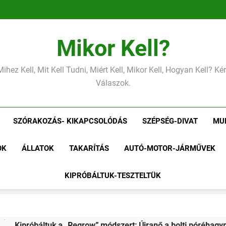
Mikor Kell?
Mihez Kell, Mit Kell Tudni, Miért Kell, Mikor Kell, Hogyan Kell? K
Válaszok.
SZÓRAKOZÁS- KIKAPCSOLÓDÁS
SZÉPSÉG-DIVAT
MU
OK
ÁLLATOK
TAKARÍTÁS
AUTÓ-MOTOR-JÁRMŰVEK
KIPRÓBÁLTUK-TESZTELTÜK
grow” módszert: Újranő a bolti póréhagyma egy pohár vízben?