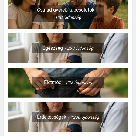
Család-gyerek-kapcsolatok
130
Újdonság
Egészség
230
Újdonság
Életmód
235
Újdonság
Érdekességek
1230
Újdonság