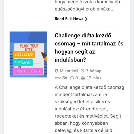
hogy megelőzzük a komolyabb
egészségügyi problémákat.
Read Full News
Challenge diéta kezdő
csomag – mit tartalmaz és
hogyan segít az
EGÉSZSÉG
indulásban?
ÉLETMÓD
Mikor kell
7 hónap
ÉRDEKESSÉGEK
ezelőtt
0
17 mins
A Challenge diéta kezdő csomag
mindent tartalmaz, amire
szükséged lehet a sikeres
induláshoz: étrendtervet,
recepteket és motivációt. Segít
abban, hogy könnyebben
belevágj és kitarts a céljaid