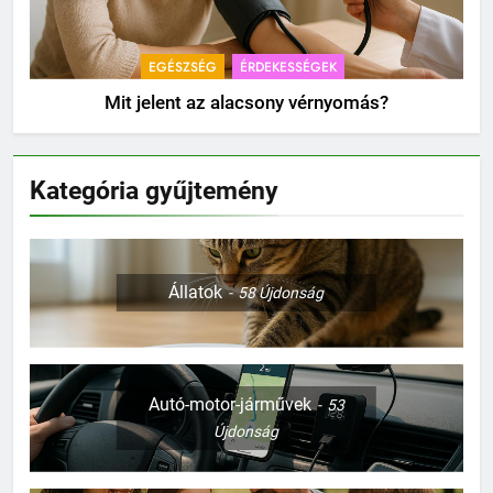
EGÉSZSÉG
ÉRDEKESSÉGEK
Mit jelent az alacsony vérnyomás?
Kategória gyűjtemény
Állatok
58
Újdonság
Autó-motor-járművek
53
Újdonság