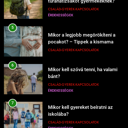
túrahátizsákot gyermekeknek?
ÉRDEKESSÉGEK
ÉTEL-ITAL
CSALÁD-GYEREK-KAPCSOLATOK
ÉRDEKESSÉGEK
208
5
Mikor kell új éttermeket
Mikor a legjobb megörökíteni a
kipróbálni?
pocakot? – Tippek a kismama
ÉRDEKESSÉGEK
ÉTEL-ITAL
fotózás időzítéséhez
CSALÁD-GYEREK-KAPCSOLATOK
1
6
Kipróbáltuk a házi sajtkészítést 1
Mikor kell szóvá tenni, ha valami
liter tejből – Megéri a macerát?
bánt?
ÉRDEKESSÉGEK
ÉTEL-ITAL
CSALÁD-GYEREK-KAPCSOLATOK
ÉRDEKESSÉGEK
1227
Mikor érdemes nagyobb lakásba
2
költözni?
7
Kipróbáltuk Gordon Ramsay 10
Mikor kell gyereket beíratni az
CSALÁD-GYEREK-KAPCSOLATOK
perces tésztáját – Tényleg megvan
iskolába?
ÉRDEKESSÉGEK
10 perc alatt?
ÉRDEKESSÉGEK
ÉTEL-ITAL
CSALÁD-GYEREK-KAPCSOLATOK