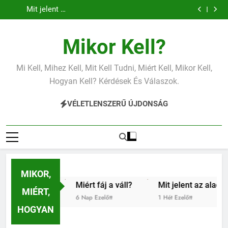
Mit jelent az
Miért fáj a váll?
Ugrás
vérnyomás?
vérnyomás?
alacsony vas?
Mit jelent az
a
alacsony
vérnyomás?
tartalomra
Mikor Kell?
Mi Kell, Mihez Kell, Mit Kell Tudni, Miért Kell, Mikor Kell,
Hogyan Kell? Kérdések És Válaszok.
VÉLETLENSZERŰ ÚJDONSÁG
MIKOR,
as?
Miért fáj a váll?
Mit jelent az alacsony vérny
MIÉRT,
6 Nap Ezelőtt
1 Hét Ezelőtt
HOGYAN