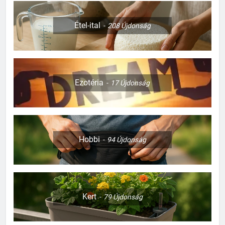
Étel-ital
208
Újdonság
Ezotéria
17
Újdonság
Hobbi
94
Újdonság
Kert
79
Újdonság