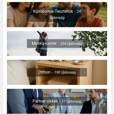
Kipróbáltuk-Teszteltük
29
Újdonság
Munka-karrier
234
Újdonság
Otthon
190
Újdonság
Partner cikkek
17
Újdonság