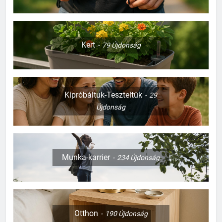
Kert
79
Újdonság
Kipróbáltuk-Teszteltük
29
Újdonság
Munka-karrier
234
Újdonság
Otthon
190
Újdonság