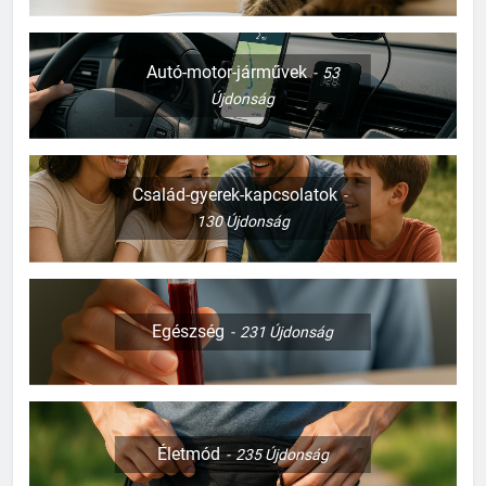
Autó-motor-járművek
53
Újdonság
Család-gyerek-kapcsolatok
130
Újdonság
Egészség
231
Újdonság
Életmód
235
Újdonság