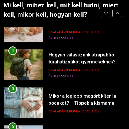
Mi kell, mihez kell, mit kell tudni, miért
babáknál?
ÉRDEKESSÉGEK
ÉTEL-ITAL
kell, mikor kell, hogyan kell?
CSALÁD-GYEREK-KAPCSOLATOK
ÉRDEKESSÉGEK
207
4
Hogyan válasszunk strapabíró
Mi kell a hamburgerbe?
túrahátizsákot gyermekeknek?
ÉRDEKESSÉGEK
ÉTEL-ITAL
CSALÁD-GYEREK-KAPCSOLATOK
ÉRDEKESSÉGEK
208
5
Mikor kell új éttermeket
Mikor a legjobb megörökíteni a
kipróbálni?
pocakot? – Tippek a kismama
ÉRDEKESSÉGEK
ÉTEL-ITAL
fotózás időzítéséhez
CSALÁD-GYEREK-KAPCSOLATOK
1
6
Kipróbáltuk a házi sajtkészítést 1
Mikor kell szóvá tenni, ha valami
liter tejből – Megéri a macerát?
bánt?
ÉRDEKESSÉGEK
ÉTEL-ITAL
CSALÁD-GYEREK-KAPCSOLATOK