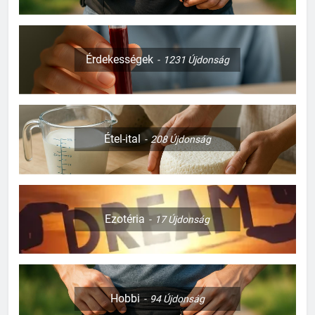
Érdekességek
1231
Újdonság
Étel-ital
208
Újdonság
Ezotéria
17
Újdonság
Hobbi
94
Újdonság