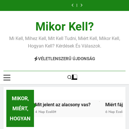
Mit jelent a
Mit jelent az
Ugrás
magas
alacsony vas?
Miért fáj a váll?
vérnyomás?
a
tartalomra
Mikor Kell?
Mi Kell, Mihez Kell, Mit Kell Tudni, Miért Kell, Mikor Kell,
Hogyan Kell? Kérdések És Válaszok.
VÉLETLENSZERŰ ÚJDONSÁG
MIKOR,
Mit jelent az alacsony vas?
Miért fáj a váll?
MIÉRT,
4 Nap Ezelőtt
6 Nap Ezelőtt
HOGYAN