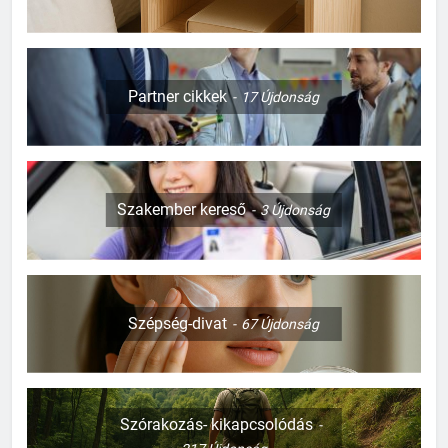
Partner cikkek
17
Újdonság
Szakember kereső
3
Újdonság
Szépség-divat
67
Újdonság
Szórakozás- kikapcsolódás