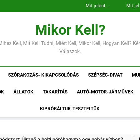
Mikor Kell?
Mihez Kell, Mit Kell Tudni, Miért Kell, Mikor Kell, Hogyan Kell? K
Válaszok.
SZÓRAKOZÁS- KIKAPCSOLÓDÁS
SZÉPSÉG-DIVAT
MU
OK
ÁLLATOK
TAKARÍTÁS
AUTÓ-MOTOR-JÁRMŰVEK
KIPRÓBÁLTUK-TESZTELTÜK
hagyma egy pohár vízben?
Kipróbáltuk a házi sajtkészítés