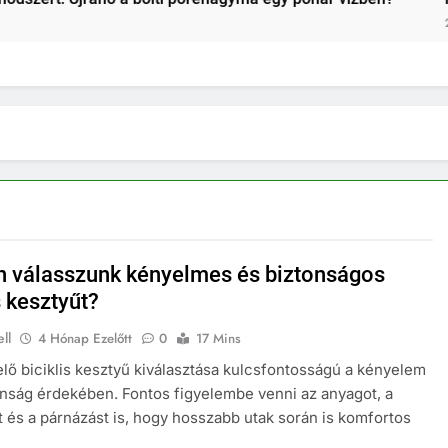
2 Hét Ezelőtt
 válasszunk kényelmes és biztonságos
s kesztyűt?
ll
4 Hónap Ezelőtt
0
17 Mins
lő biciklis kesztyű kiválasztása kulcsfontosságú a kényelem
onság érdekében. Fontos figyelembe venni az anyagot, a
t és a párnázást is, hogy hosszabb utak során is komfortos