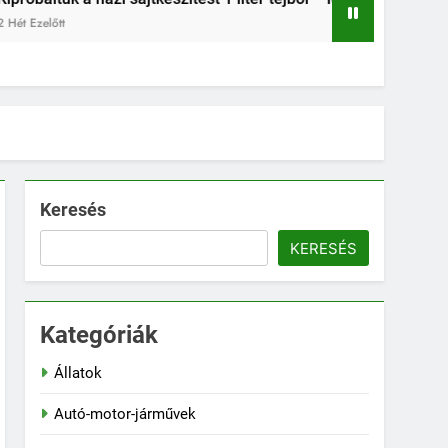
2 Hét Ezelőtt
Keresés
KERESÉS
Kategóriák
Állatok
Autó-motor-járművek