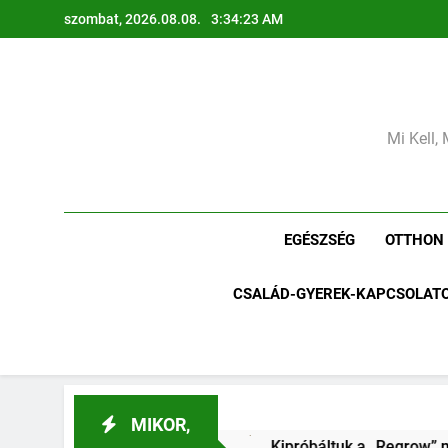
Ugrás
szombat, 2026.08.08.
3:34:25 AM
a
tartalomra
Mi Kell, 
EGÉSZSÉG
OTTHON
CSALÁD-GYEREK-KAPCSOLAT
MIKOR,
.
Kipróbáltuk a „Regrow” módszert: Újranő a bolti póré