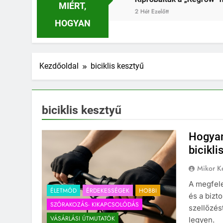
MIÉRT,
2 Hét Ezelőtt
HOGYAN
Kezdőoldal
biciklis kesztyű
biciklis kesztyű
Hogyan
bicikli
Mikor Ke
A megfele
ÉLETMÓD
ÉRDEKESSÉGEK
HOBBI
és a bizt
SZÓRAKOZÁS- KIKAPCSOLÓDÁS
szellőzés
VÁSÁRLÁSI ÚTMUTATÓK
legyen.