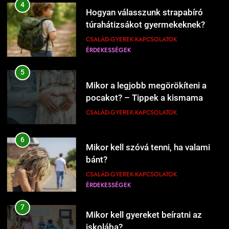
4
Hogyan válasszunk strapabíró
Mi kell a hamburgerbe?
túrahátizsákot gyermekeknek?
ÉRDEKESSÉGEK
ÉTEL-ITAL
CSALÁD-GYEREK-KAPCSOLATOK
ÉRDEKESSÉGEK
208
5
Mikor kell új éttermeket
Mikor a legjobb megörökíteni a
kipróbálni?
pocakot? – Tippek a kismama
ÉRDEKESSÉGEK
ÉTEL-ITAL
fotózás időzítéséhez
CSALÁD-GYEREK-KAPCSOLATOK
1
6
Kipróbáltuk a házi sajtkészítést 1
Mikor kell szóvá tenni, ha valami
liter tejből – Megéri a macerát?
bánt?
ÉRDEKESSÉGEK
ÉTEL-ITAL
CSALÁD-GYEREK-KAPCSOLATOK
ÉRDEKESSÉGEK
1227
Mikor érdemes nagyobb lakásba
2
költözni?
7
Kipróbáltuk Gordon Ramsay 10
Mikor kell gyereket beíratni az
CSALÁD-GYEREK-KAPCSOLATOK
perces tésztáját – Tényleg megvan
iskolába?