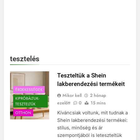
tesztelés
Teszteltük a Shein
lakberendezési termékeit
ÉRDEKESSÉGEK
Mikor kell
2 hónap
KIPRÓBÁLTUK-
ezelőtt
0
15 mins
TESZTELTÜK
Kíváncsiak voltunk, mit tudnak a
OTTHON
Shein lakberendezési termékei:
stílus, minőség és ár
szempontjából is leteszteltük