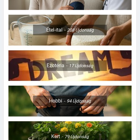
Étel-ital
208
Újdonság
Ezotéria
17
Újdonság
Hobbi
94
Újdonság
Kert
79
Újdonság