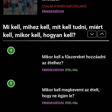
ÉRDEKESSÉGEK
10 perc alatt?
ÉRDEKESSÉGEK
ÉTEL-ITAL
CSALÁD-GYEREK-KAPCSOLATOK
ÉRDEKESSÉGEK
1228
3
Mikor kell nyári gumiról téli gumira
8
Mikor kell olajat, és mikor vajat
váltani?
Mi kell, mihez kell, mit kell tudni, miért
Mikor érdemes bébiszittert
használni sütéshez?
AUTÓ-MOTOR-JÁRMŰVEK
ÉRDEKESSÉGEK
fogadni a gyermek mellé?
kell, mikor kell, hogyan kell?
ÉRDEKESSÉGEK
ÉTEL-ITAL
CSALÁD-GYEREK-KAPCSOLATOK
ÉRDEKESSÉGEK
1229
4
Mikor kell elkezdeni egy
9
Mikor kell a fűszereket hozzáadni
fogyókúrát?
Babanevek kiválasztása: tippek és
az ételhez?
EGÉSZSÉG
ÉLETMÓD
szempontok a döntéshez
ÉRDEKESSÉGEK
ÉTEL-ITAL
CSALÁD-GYEREK-KAPCSOLATOK
ÉRDEKESSÉGEK
1230
5
Mikor kell a megfázással orvoshoz
10
Mikor kell megkeverni az ételt,
fordulni?
Hogyan válassz keresztnevet?
hogy ne égjen le?
EGÉSZSÉG
ÉRDEKESSÉGEK
CSALÁD-GYEREK-KAPCSOLATOK
ÉRDEKESSÉGEK
ÉTEL-ITAL
ÉRDEKESSÉGEK
1