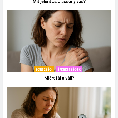
Mit jelent az alacsony vas?
EGÉSZSÉG
ÉRDEKESSÉGEK
Miért fáj a váll?