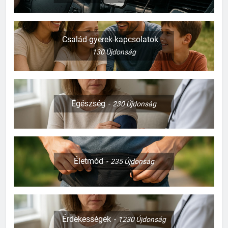
Család-gyerek-kapcsolatok
130
Újdonság
Egészség
230
Újdonság
Életmód
235
Újdonság
Érdekességek
1230
Újdonság