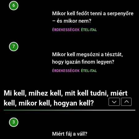
6
Mit jelent a magas vérnyomás?
11
Mikor kell fedőt tenni a serpenyőre
Hogyan védjük meg otthonunkat
EGÉSZSÉG
ÉRDEKESSÉGEK
– és mikor nem?
az ágyi poloskáktól?
ÉRDEKESSÉGEK
ÉTEL-ITAL
CSALÁD-GYEREK-KAPCSOLATOK
EGÉSZSÉG
2
7
Mit jelent az alacsony vas?
12
Mikor kell megsózni a tésztát,
Hová illik húzni a karikagyűrűt:
EGÉSZSÉG
ÉRDEKESSÉGEK
hogy igazán finom legyen?
jobb vagy bal kézre?
ÉRDEKESSÉGEK
ÉTEL-ITAL
CSALÁD-GYEREK-KAPCSOLATOK
ÉRDEKESSÉGEK
3
8
Mi kell, mihez kell, mit kell tudni, miért
Miért fáj a váll?
13
Mikor kell a tésztát leszűrni, hogy
Fogszabályzó: mikor érdemes
kell, mikor kell, hogyan kell?
EGÉSZSÉG
ÉRDEKESSÉGEK
ne főjön túl?
elkezdeni a kezelést
ÉRDEKESSÉGEK
ÉTEL-ITAL
gyermekeknél?
CSALÁD-GYEREK-KAPCSOLATOK
EGÉSZSÉG
4
9
Mit jelent az alacsony vérnyomás?
14
Mikor kell a húst pihentetni sütés