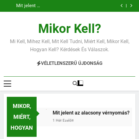
Mit jelent az
Miért fáj a váll?
Ugrás
vérnyomás?
vérnyomás?
alacsony vas?
Mit jelent az
a
alacsony
vérnyomás?
tartalomra
Mikor Kell?
Mi Kell, Mihez Kell, Mit Kell Tudni, Miért Kell, Mikor Kell,
Hogyan Kell? Kérdések És Válaszok.
VÉLETLENSZERŰ ÚJDONSÁG
MIKOR,
 váll?
Mit jelent az alacsony vérnyomás?
Miért zs
MIÉRT,
1 Hét Ezelőtt
1 Hét Ezelőt
HOGYAN