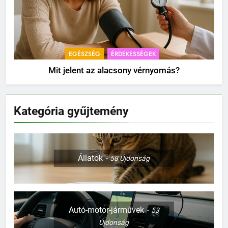
EGÉSZSÉG
ÉRDEKESSÉGEK
Mit jelent az alacsony vérnyomás?
Kategória gyűjtemény
Állatok
58
Újdonság
Autó-motor-járművek
53
Újdonság