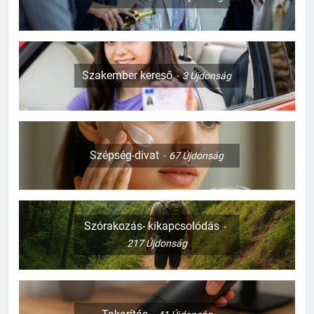
Szakember kereső
3
Újdonság
Szépség-divat
67
Újdonság
Szórakozás- kikapcsolódás
217
Újdonság
127