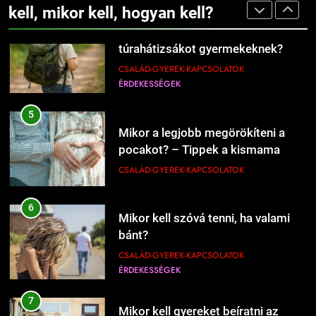
kell, mikor kell, hogyan kell?
CSALÁD-GYEREK-KAPCSOLATOK
ÉRDEKESSÉGEK
208
5
Mikor kell új éttermeket
Mikor a legjobb megörökíteni a
kipróbálni?
pocakot? – Tippek a kismama
ÉRDEKESSÉGEK
ÉTEL-ITAL
fotózás időzítéséhez
CSALÁD-GYEREK-KAPCSOLATOK
1
6
Kipróbáltuk a házi sajtkészítést 1
Mikor kell szóvá tenni, ha valami
liter tejből – Megéri a macerát?
bánt?
ÉRDEKESSÉGEK
ÉTEL-ITAL
CSALÁD-GYEREK-KAPCSOLATOK
ÉRDEKESSÉGEK
1226
Mikor érdemes nagyobb lakásba
2
költözni?
7
Kipróbáltuk Gordon Ramsay 10
Mikor kell gyereket beíratni az
CSALÁD-GYEREK-KAPCSOLATOK
perces tésztáját – Tényleg megvan
iskolába?
ÉRDEKESSÉGEK
10 perc alatt?
ÉRDEKESSÉGEK
ÉTEL-ITAL
CSALÁD-GYEREK-KAPCSOLATOK
ÉRDEKESSÉGEK
1227