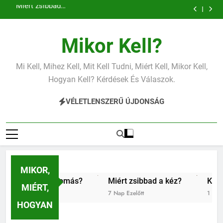
Miért zsibbad a kéz?
Ugrás
Mit jelent az alacsony vas?
a
Miért fáj a váll?
Mit jelent az alacsony vérnyomás?
tartalomra
Miért zsibbad a kéz?
Mikor Kell?
Mit jelent az alacsony vas?
Miért fáj a váll?
Mit jelent az alacsony vérnyomás?
Mi Kell, Mihez Kell, Mit Kell Tudni, Miért Kell, Mikor Kell,
Miért zsibbad a kéz?
Hogyan Kell? Kérdések És Válaszok.
VÉLETLENSZERŰ ÚJDONSÁG
MIKOR,
y vérnyomás?
Miért zsibbad a kéz?
Kipróbáltuk a di
MIÉRT,
7 Nap Ezelőtt
1 Hét Ezelőtt
HOGYAN