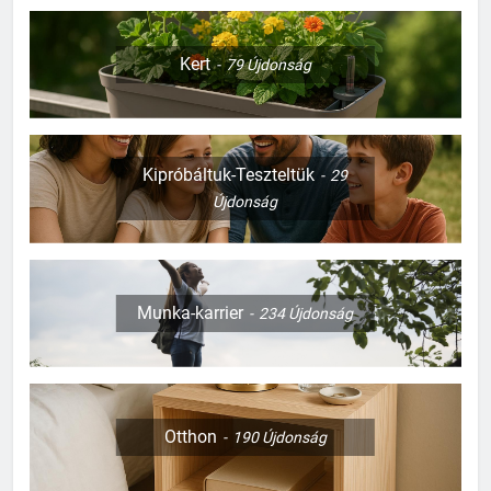
Kert
79
Újdonság
Kipróbáltuk-Teszteltük
29
Újdonság
Munka-karrier
234
Újdonság
Otthon
190
Újdonság