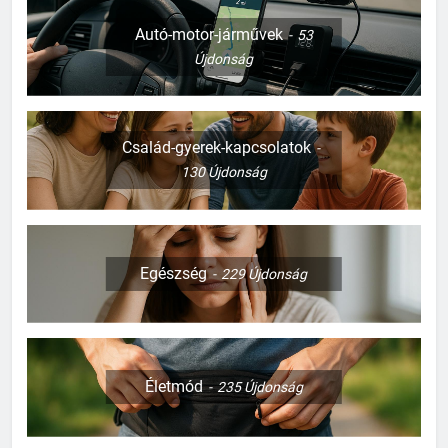
Autó-motor-járművek
53
Újdonság
Család-gyerek-kapcsolatok
130
Újdonság
Egészség
229
Újdonság
Életmód
235
Újdonság