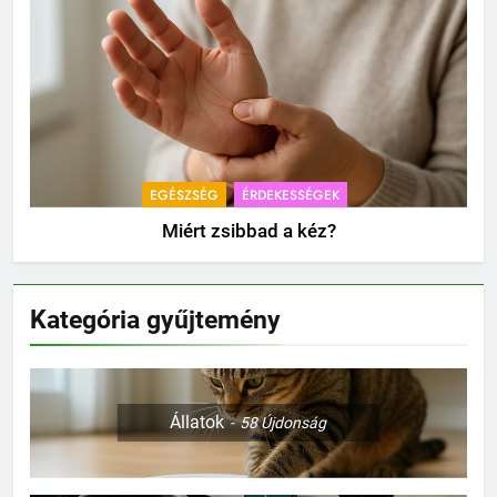
EGÉSZSÉG
ÉRDEKESSÉGEK
Miért zsibbad a kéz?
Kategória gyűjtemény
Állatok
58
Újdonság