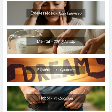
Érdekességek
1229
Újdonság
Étel-ital
208
Újdonság
Ezotéria
17
Újdonság
Hobbi
94
Újdonság